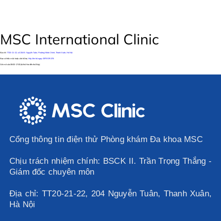
MSC International Clinic
Địa chỉ:
TT20-21-22, số 204 Đ. Nguyễn Tuân, Phường Nhân Chính, Thanh Xuân, Hà Nội
Bạn có thắc mắc hoặc cần hỗ trợ.
Hãy liên hệ ngay: 0975 576 376
Giờ mở cửa
08:00-17:00 (từ thứ Hai đến thứ Bảy)
Cổng thông tin điện thử Phòng khám Đa khoa MSC
Chịu trách nhiệm chính: BSCK II. Trần Trọng Thắng -
Giám đốc chuyên môn
Địa chỉ: TT20-21-22, 204 Nguyễn Tuân, Thanh Xuân,
Hà Nội