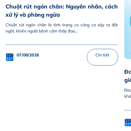
Chuột rút ngón chân: Nguyên nhân, cách
xử lý và phòng ngừa
Chuột rút ngón chân là tình trạng co cứng cơ xảy ra đột
ngột, khiến người bệnh cảm thấy đau...
07/08/2026
Chi tiết
Đa
gi
Đau
khá