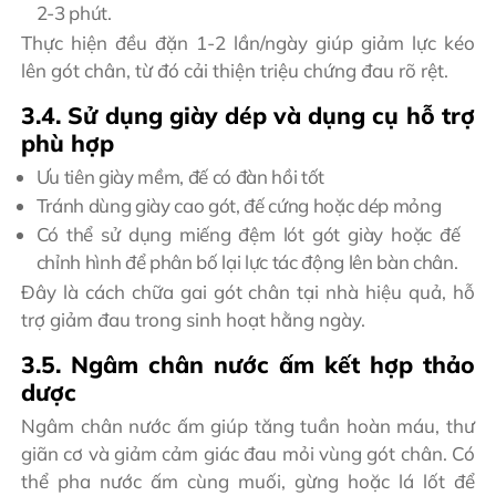
2-3 phút.
Thực hiện đều đặn 1-2 lần/ngày giúp giảm lực kéo
lên gót chân, từ đó cải thiện triệu chứng đau rõ rệt.
3.4. Sử dụng giày dép và dụng cụ hỗ trợ
phù hợp
Ưu tiên giày mềm, đế có đàn hồi tốt
Tránh dùng giày cao gót, đế cứng hoặc dép mỏng
Có thể sử dụng miếng đệm lót gót giày hoặc đế
chỉnh hình để phân bố lại lực tác động lên bàn chân.
Đây là cách chữa gai gót chân tại nhà hiệu quả, hỗ
trợ giảm đau trong sinh hoạt hằng ngày.
3.5. Ngâm chân nước ấm kết hợp thảo
dược
Ngâm chân nước ấm giúp tăng tuần hoàn máu, thư
giãn cơ và giảm cảm giác đau mỏi vùng gót chân. Có
thể pha nước ấm cùng muối, gừng hoặc lá lốt để