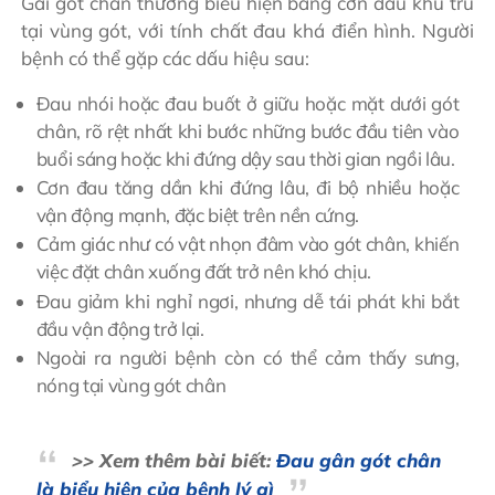
Gai gót chân thường biểu hiện bằng cơn đau khu trú
tại vùng gót, với tính chất đau khá điển hình. Người
bệnh có thể gặp các dấu hiệu sau:
Đau nhói hoặc đau buốt ở giữu hoặc mặt dưới gót
chân, rõ rệt nhất khi bước những bước đầu tiên vào
buổi sáng hoặc khi đứng dậy sau thời gian ngồi lâu.
Cơn đau tăng dần khi đứng lâu, đi bộ nhiều hoặc
vận động mạnh, đặc biệt trên nền cứng.
Cảm giác như có vật nhọn đâm vào gót chân, khiến
việc đặt chân xuống đất trở nên khó chịu.
Đau giảm khi nghỉ ngơi, nhưng dễ tái phát khi bắt
đầu vận động trở lại.
Ngoài ra người bệnh còn có thể cảm thấy sưng,
nóng tại vùng gót chân
>> Xem thêm bài biết:
Đau gân gót chân
là biểu hiện của bệnh lý gì