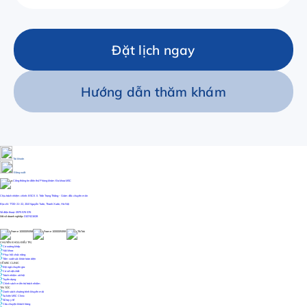
Đặt lịch ngay
Hướng dẫn thăm khám
Tài khoản
Đăng xuất
Cổng thông tin điện thử Phòng khám Đa khoa MSC
Chịu trách nhiệm chính: BSCK II. Trần Trọng Thắng - Giám đốc chuyên môn
Địa chỉ: TT20-21-22, 204 Nguyễn Tuân, Thanh Xuân, Hà Nội
Số điện thoại: 0975 576 376
Mã số doanh nghiệp:
0107421628
CHUYÊN KHOA ĐIỀU TRỊ
Cơ xương khớp
Nội khoa
Phục hồi chức năng
Tầm soát sức khỏe toàn diện
VỀ MSC CLINIC
Đội ngũ chuyên gia
Cơ sở vật chất
Trách nhiệm xã hội
Tuyển dụng
Chính sách miễn trừ trách nhiệm
TIN TỨC
Danh sách chương trình khuyến mãi
Sự kiện MSC Clinic
Sổ tay y tế
Câu chuyện khách hàng