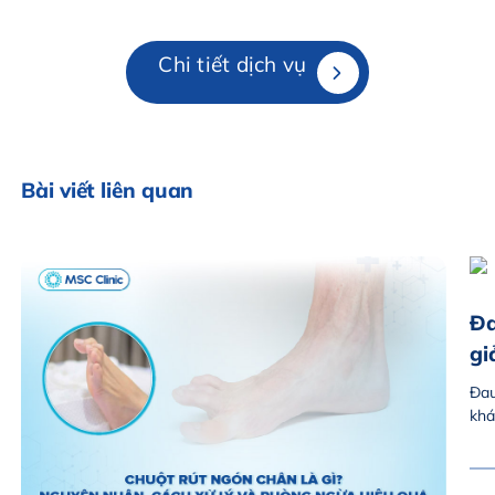
Chi tiết dịch vụ
Bài viết liên quan
Đa
gi
Đau
khá