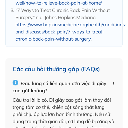
well/how-to-relieve-back-pain-at-home/
.
“7 Ways to Treat Chronic Back Pain Without
Surgery.” n.d. Johns Hopkins Medicine.
https://www.hopkinsmedicine.org/health/conditions-
and-diseases/back-pain/7-ways-to-treat-
chronic-back-pain-without-surgery
.
Các câu hỏi thường gặp (FAQs)
Đau lưng có liên quan đến việc đi giày
cao gót không?
Câu trả lời là có. Đi giày cao gót làm thay đổi
trọng tâm cơ thể, khiến cột sống thắt lưng
phải chịu áp lực lớn hơn bình thường. Nếu sử
dụng trong thời gian dài, cơ lưng dễ bị căng và