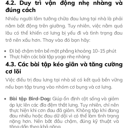
4.2. Duy trì vận động nhẹ nhàng và
đúng cách
Nhiều người lầm tưởng chữa đau lưng tại nhà là phải
nằm bất động trên giường. Tuy nhiên, việc nằm quá
lâu có thể khiến cơ lưng bị yếu đi và tình trạng đau
trở nên xấu hơn. Thay vào đó bạn hãy:
Đi bộ chậm trên bề mặt phẳng khoảng 10-15 phút
Thực hiện các bài tập yoga nhẹ nhàng
4.3. Các bài tập kéo giãn và tăng cường
cơ lõi
Việc điều trị đau lưng tại nhà sẽ có kết quả bền vững
nếu bạn tập trung vào nhóm cơ bụng và cơ lưng.
Bài tập Bird-Dog:
Giúp ổn định cột sống và giảm
áp lực lên các đĩa đệm thắt lưng. Tuy nhiên, chỉ nên
thực hiện khi cơn đau đã giảm. Không tập khi đang
đau nhiều hoặc đau dữ dội vì có thể làm tình trạng
nặng hơn. Nên bắt đầu chậm, đúng kỹ thuật và
tăng dần theo khả năng.