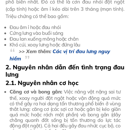
phổ biến nhất. Đó có thể là cơn đau nhói đột ngột
(cấp tính) hoặc âm ỉ kéo dài trên 3 tháng (mạn tính).
Triệu chứng có thể bao gồm:
Đau âm ỉ hoặc đau nhói
Cứng lưng vào buổi sáng
Đau lan xuống mông hoặc chân
Khó cúi, xoay lưng hoặc đứng lâu
>> Xem thêm:
Các vị trí đau lưng nguy
hiểm
2. Nguyên nhân dẫn đến tình trạng đau
lưng
2.1. Nguyên nhân cơ học
Căng cơ và bong gân:
Việc nâng vật nặng sai tư
thế, xoay người đột ngột hoặc vận động quá mức
có thể gây ra hai dạng tổn thương phổ biến ở vùng
thắt lưng: căng cơ (các sợi cơ hoặc gân bị kéo giãn
quá mức hoặc rách một phần) và bong gân (dây
chằng quanh đốt sống bị tổn thương do lực tác
động đột ngột). Cả hai đều gây đau nhức cục bộ, co