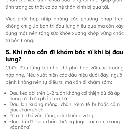
tình trạng co thắt cơ do hệ thần kinh bị quá tải.
Việc phối hợp nhịp nhàng các phương pháp trên
không chỉ giúp bạn trị đau lưng hiệu quả mà còn xây
dựng một nền tảng sức khỏe xương khớp vững chắc
từ bên trong.
5. Khi nào cần đi khám bác sĩ khi bị đau
lưng?
Chữa đau lưng tại nhà chỉ phù hợp với các trường
hợp nhẹ. Nếu xuất hiện các dấu hiệu dưới đây, người
bệnh không nên tự điều trị mà cần đi khám sớm:
Đau kéo dài trên 1-2 tuần không cải thiện dù đã áp
dụng các biện pháp tại nhà
Đau lan xuống mông, chân, kèm tê bì hoặc cảm
giác châm chích
Yếu cơ, khó vận động, đi lại không vững
Đau dữ dội sau chấn thương (ngã, tai nạn, mang
vác nặng)