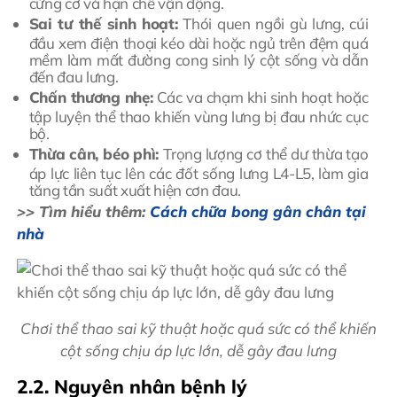
cứng cơ và hạn chế vận động.
Sai tư thế sinh hoạt:
Thói quen ngồi gù lưng, cúi
đầu xem điện thoại kéo dài hoặc ngủ trên đệm quá
mềm làm mất đường cong sinh lý cột sống và dẫn
đến đau lưng.
Chấn thương nhẹ:
Các va chạm khi sinh hoạt hoặc
tập luyện thể thao khiến vùng lưng bị đau nhức cục
bộ.
Thừa cân, béo phì:
Trọng lượng cơ thể dư thừa tạo
áp lực liên tục lên các đốt sống lưng L4-L5, làm gia
tăng tần suất xuất hiện cơn đau.
>> Tìm hiểu thêm:
Cách chữa bong gân chân tại
nhà
Chơi thể thao sai kỹ thuật hoặc quá sức có thể khiến
cột sống chịu áp lực lớn, dễ gây đau lưng
2.2. Nguyên nhân bệnh lý