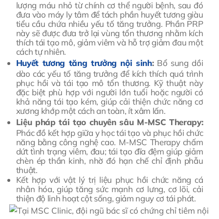
lượng máu nhỏ từ chính cơ thể người bệnh, sau đó
đưa vào máy ly tâm để tách phần huyết tương giàu
tiểu cầu chứa nhiều yếu tố tăng trưởng. Phần PRP
này sẽ được đưa trở lại vùng tổn thương nhằm kích
thích tái tạo mô, giảm viêm và hỗ trợ giảm đau một
cách tự nhiên.
Huyết tương tăng trưởng nội sinh
:
Bổ sung dồi
dào các yếu tố tăng trưởng để kích thích quá trình
phục hồi và tái tạo mô tổn thương. Kỹ thuật này
đặc biệt phù hợp với người lớn tuổi hoặc người có
khả năng tái tạo kém, giúp cải thiện chức năng cơ
xương khớp một cách an toàn, ít xâm lấn.
Liệu pháp tái tạo chuyên sâu M-MSC Therapy:
Phác đồ kết hợp giữa y học tái tạo và phục hồi chức
năng bằng công nghệ cao. M-MSC Therapy chấm
dứt tình trạng viêm, đau; tái tạo đĩa đệm giúp giảm
chèn ép thần kinh, nhờ đó hạn chế chỉ định phẫu
thuật.
Kết hợp với vật lý trị liệu phục hồi chức năng cá
nhân hóa, giúp tăng sức mạnh cơ lưng, cơ lõi, cải
thiện độ linh hoạt cột sống, giảm nguy cơ tái phát.