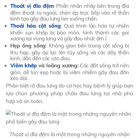
Thoát vị đĩa đệm
: Phần nhân nhầy bên trong đĩa
đệm thoát ra ngoài, chèn ép trực tiếp vào rễ thần
kinh tọa gây đau lưng lan xuống chân.
Thoái hóa cột sống
: Quá trình lão hóa tự nhiên
khiến sụn khớp bị bào mòn, hình thành các gai
xương tại vùng lưng và gây đau nhức âm ỉ.
Hẹp ống sống
: Không gian bên trong cột sống bị
thu hẹp, gây áp lực lên tủy sống và các dây thần
kinh, dẫn đến các cơn đau.
Viêm khớp
và loãng xương:
Các đốt sống trở nên
giòn, dễ lún xẹp hoặc bị viêm nhiễm gây đau đớn
kéo dài.
Phân biệt rõ đau lưng do cơ học hay bệnh lý giúp bạn
lựa chọn phương pháp chữa đau lưng tại nhà phù
hợp và an toàn.
Thoát vị đĩa đệm là một trong những nguyên nhân