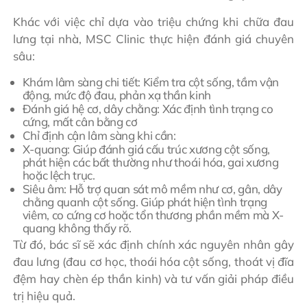
Khác với việc chỉ dựa vào triệu chứng khi chữa đau
lưng tại nhà, MSC Clinic thực hiện đánh giá chuyên
sâu:
Khám lâm sàng chi tiết: Kiểm tra cột sống, tầm vận
động, mức độ đau, phản xạ thần kinh
Đánh giá hệ cơ, dây chằng: Xác định tình trạng co
cứng, mất cân bằng cơ
Chỉ định cận lâm sàng khi cần:
X-quang: Giúp đánh giá cấu trúc xương cột sống,
phát hiện các bất thường như thoái hóa, gai xương
hoặc lệch trục.
Siêu âm: Hỗ trợ quan sát mô mềm như cơ, gân, dây
chằng quanh cột sống. Giúp phát hiện tình trạng
viêm, co cứng cơ hoặc tổn thương phần mềm mà X-
quang không thấy rõ.
Từ đó, bác sĩ sẽ xác định chính xác nguyên nhân gây
đau lưng (đau cơ học, thoái hóa cột sống, thoát vị đĩa
đệm hay chèn ép thần kinh) và tư vấn giải pháp điều
trị hiệu quả.