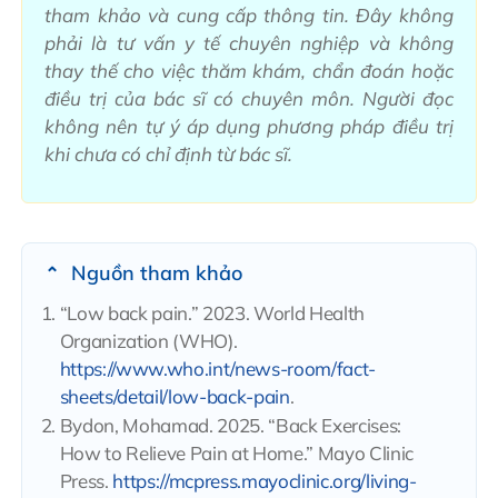
tham khảo và cung cấp thông tin. Đây không
phải là tư vấn y tế chuyên nghiệp và không
thay thế cho việc thăm khám, chẩn đoán hoặc
điều trị của bác sĩ có chuyên môn. Người đọc
không nên tự ý áp dụng phương pháp điều trị
khi chưa có chỉ định từ bác sĩ.
Nguồn tham khảo
“Low back pain.” 2023. World Health
Organization (WHO).
https://www.who.int/news-room/fact-
sheets/detail/low-back-pain
.
Bydon, Mohamad. 2025. “Back Exercises:
How to Relieve Pain at Home.” Mayo Clinic
Press.
https://mcpress.mayoclinic.org/living-