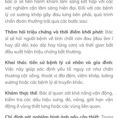
bác sĩ sẽ tiến hành khám lâm sàng kết hợp với các
xét nghiệm cận lâm sàng hiện đại. Đối với các bệnh
lý cơ xương khớp gây đau lưng bên phải, quá trình
chẩn đoán thường trải qua các bước sau:
Thăm hỏi triệu chứng và thời điểm khởi phát
: Bác
sĩ sẽ hỏi người bệnh về tính chất cơn đau (đau âm ỉ
hay dữ dội, kéo dài hay từng cơn) và thời gian bắt
đầu xuất hiện triệu chứng bất thường.
Khai thác tiền sử bệnh lý cá nhân và gia đình
:
Việc này giúp xác định yếu tố nguy cơ như chấn
thương cột sống, thoát vị đĩa đệm, viêm khớp, loãng
xương hoặc các bệnh lý di truyền khác.
Khám thực thể
: Bác sĩ quan sát khả năng vận động,
kiểm tra các dấu hiệu sưng, đỏ, nóng, giới hạn vận
động ở vùng thắt lưng hoặc các vùng liên quan.
Chỉ định xét nghiệm hình ảnh nếu cần thiết
: Trong