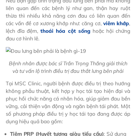
Nếu bạn gặp tình trạng đau lưng bên phải mà không
liên quan đến các bệnh lý như gan, thận hay ruột
thừa thì nhiều khả năng cơn đau có liên quan đến
các vấn đề cơ xương khớp như: căng cơ,
viêm khớp
,
lệch đĩa đệm,
thoái hóa cột sống
hoặc hội chứng
đau cơ hình lê.
Bệnh nhân được bác sĩ Trần Trọng Thắng giải thích
và tư vấn lộ trình điều trị đau thắt lưng bên phải
Tại MSC Clinic, người bệnh được điều trị theo hướng
không phẫu thuật, kết hợp y học tái tạo hiện đại và
phục hồi chức năng cá nhân hóa, giúp giảm đau bền
vững, cải thiện vận động và ngăn bệnh tái phát. Một
số phương pháp điều trị y học tái tạo đang được áp
dụng hiệu quả bao gồm:
Tiêm PRP (Huyết tương giàu tiểu cầu)
: Sử dụng