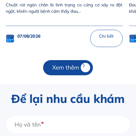
Chuột rút ngón chân là tình trạng co cứng cơ xảy ra đột
Đau
ngột, khiến người bệnh cảm thấy đau...
khá
07/08/2026
Chi tiết
Xem thêm
Để lại nhu cầu khám
Họ và tên