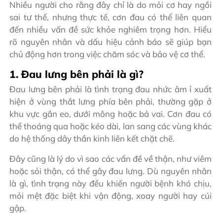
Nhiều người cho rằng đây chỉ là do mỏi cơ hay ngồi
sai tư thế, nhưng thực tế, cơn đau có thể liên quan
đến nhiều vấn đề sức khỏe nghiêm trọng hơn. Hiểu
rõ nguyên nhân và dấu hiệu cảnh báo sẽ giúp bạn
chủ động hơn trong việc chăm sóc và bảo vệ cơ thể.
1. Đau lưng bên phải là gì?
Đau lưng bên phải là tình trạng đau nhức âm ỉ xuất
hiện ở vùng thắt lưng phía bên phải, thường gặp ở
khu vực gần eo, dưới mông hoặc bả vai. Cơn đau có
thể thoáng qua hoặc kéo dài, lan sang các vùng khác
do hệ thống dây thần kinh liên kết chặt chẽ.
Đây cũng là lý do vì sao các vấn đề về thận, như viêm
hoặc sỏi thận, có thể gây đau lưng. Dù nguyên nhân
là gì, tình trạng này đều khiến người bệnh khó chịu,
mỏi mệt đặc biệt khi vận động, xoay người hay cúi
gập.