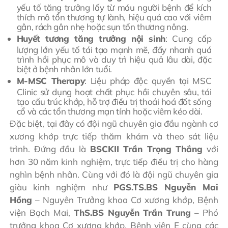
yếu tố tăng trưởng lấy từ máu người bệnh để kích
thích mô tổn thương tự lành, hiệu quả cao với viêm
gân, rách gân nhẹ hoặc sụn tổn thương nông.
Huyết tương tăng trưởng nội sinh
: Cung cấp
lượng lớn yếu tố tái tạo mạnh mẽ, đẩy nhanh quá
trình hồi phục mô và duy trì hiệu quả lâu dài, đặc
biệt ở bệnh nhân lớn tuổi.
M-MSC Therapy
: Liệu pháp độc quyền tại MSC
Clinic sử dụng hoạt chất phục hồi chuyên sâu, tái
tạo cấu trúc khớp, hỗ trợ điều trị thoái hoá đốt sống
cổ và các tổn thương mạn tính hoặc viêm kéo dài.
Đặc biệt, tại đây có đội ngũ chuyên gia đầu ngành cơ
xương khớp trực tiếp thăm khám và theo sát liệu
trình. Đứng đầu là
BSCKII Trần Trọng Thắng
với
hơn 30 năm kinh nghiệm, trực tiếp điều trị cho hàng
nghìn bệnh nhân. Cùng với đó là đội ngũ chuyên gia
giàu kinh nghiệm như
PGS.TS.BS Nguyễn Mai
Hồng
– Nguyên Trưởng khoa Cơ xương khớp, Bệnh
viện Bạch Mai,
ThS.BS Nguyễn Trần Trung
– Phó
trưởng khoa Cơ xương khớp, Bệnh viện E cùng các