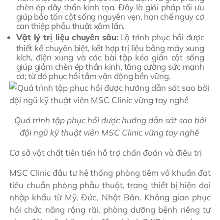
chèn ép dây thần kinh tọa. Đây là giải pháp tối ưu
giúp bảo tồn cột sống nguyên vẹn, hạn chế nguy cơ
can thiệp phẫu thuật xâm lấn.
Vật lý trị liệu chuyên sâu:
Lộ trình phục hồi được
thiết kế chuyên biệt, kết hợp trị liệu bằng máy xung
kích, điện xung và các bài tập kéo giãn cột sống
giúp giảm chèn ép thần kinh, tăng cường sức mạnh
cơ; từ đó phục hồi tầm vận động bền vững.
Quá trình tập phục hồi được hướng dẫn sát sao bởi
đội ngũ kỹ thuật viên MSC Clinic vững tay nghề
Cơ sở vật chất tiên tiến hỗ trợ chẩn đoán và điều trị
MSC Clinic đầu tư hệ thống phòng tiêm vô khuẩn đạt
tiêu chuẩn phòng phẫu thuật, trang thiết bị hiện đại
nhập khẩu từ Mỹ, Đức, Nhật Bản. Không gian phục
hồi chức năng rộng rãi, phòng dưỡng bệnh riêng tư