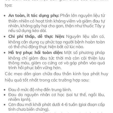
tọa:
An toàn, ít tác dụng phụ:
Phần lớn nguyên liệu từ
thiên nhiên có hoạt tính kháng viêm và giảm đau tự
nhiên, không gây hại cho gan, thận như thuốc Tây y
nếu sử dụng kéo dài.
Chi phí thấp, dễ thực hiện:
Nguyên liệu sẵn có,
không cần dụng cụ phức tạp người bệnh hoàn toàn
có thể chủ động thực hiện bất cứ lúc nào.
Hỗ trợ phục hồi toàn diện:
Một số phương pháp
không chỉ giảm đau tức thời mà còn cải thiện lưu
thông máu, giảm co cứng cơ và góp phần vào quá
trình hồi phục bền vững hơn.
Các mẹo dân gian chữa đau thần kinh tọa phát huy
hiệu quả tốt nhất trong các trường hợp sau:
Đau ở mức độ nhẹ đến trung bình.
Đau do nguyên nhân cơ học (sai tư thế, ngồi lâu,
nhiễm lạnh).
Cơn đau mới khởi phát dưới 4-6 tuần (giai đoạn cấp
tính chưa biến chứng).