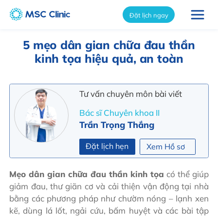
int(13257)
Đặt lịch ngay
5 mẹo dân gian chữa đau thần
kinh tọa hiệu quả, an toàn
Tư vấn chuyên môn bài viết
Bác sĩ Chuyên khoa II
Trần Trọng Thắng
Đặt lịch hẹn
Xem Hồ sơ
Mẹo dân gian chữa đau thần kinh tọa
có thể giúp
giảm đau, thư giãn cơ và cải thiện vận động tại nhà
bằng các phương pháp như chườm nóng – lạnh xen
kẽ, dùng lá lốt, ngải cứu, bấm huyệt và các bài tập