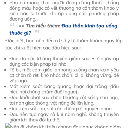
Phụ nữ mang thai, người đang dùng thuốc chống
đông máu hoặc có vết thương hở cần tham khảo ý
kiến bác sĩ trước khi áp dụng các phương pháp
đường uống.
>> Tìm hiểu thêm:
Đau thần kinh tọa uống
thuốc gì?
Đặc biệt, bạn nên đến cơ sở y tế thăm khám ngay lập
tức khi xuất hiện các dấu hiệu sau:
Đau dữ dội, không thuyên giảm sau 5-7 ngày áp
dụng các biện pháp tại nhà.
Tê bì, mất cảm giác lan rộng xuống chân kèm yếu
cơ chân rõ rệt, khó nhấc chân, đi lại không vững, dễ
vấp ngã.
Mất kiểm soát bàng quang hoặc đại tràng (dấu
hiệu hội chứng chùm đuôi ngựa).
Đau khởi phát sau chấn thương cột sống như ngã,
tai nạn giao thông, vật nặng đè lên lưng.
Đau kèm sốt cao, sút cân không rõ nguyên nhân.
Đau liên tục ngay cả khi nằm nghỉ, không thuyên
giảm khi thay đổi tư thế.