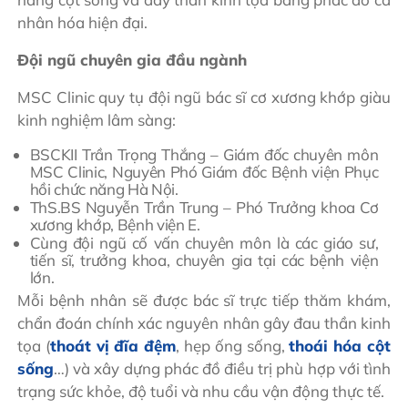
nhân hóa hiện đại.
Đội ngũ chuyên gia đầu ngành
MSC Clinic quy tụ đội ngũ bác sĩ cơ xương khớp giàu
kinh nghiệm lâm sàng:
BSCKII Trần Trọng Thắng – Giám đốc chuyên môn
MSC Clinic, Nguyên Phó Giám đốc Bệnh viện Phục
hồi chức năng Hà Nội.
ThS.BS Nguyễn Trần Trung – Phó Trưởng khoa Cơ
xương khớp, Bệnh viện E.
Cùng đội ngũ cố vấn chuyên môn là các giáo sư,
tiến sĩ, trưởng khoa, chuyên gia tại các bệnh viện
lớn.
Mỗi bệnh nhân sẽ được bác sĩ trực tiếp thăm khám,
chẩn đoán chính xác nguyên nhân gây đau thần kinh
tọa (
thoát vị đĩa đệm
, hẹp ống sống,
thoái hóa cột
sống
…) và xây dựng phác đồ điều trị phù hợp với tình
trạng sức khỏe, độ tuổi và nhu cầu vận động thực tế.