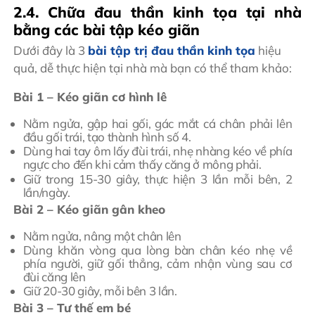
2.4. Chữa đau thần kinh tọa tại nhà
bằng các bài tập kéo giãn
Dưới đây là 3
bài tập trị đau thần kinh tọa
hiệu
quả, dễ thực hiện tại nhà mà bạn có thể tham khảo:
Bài 1 – Kéo giãn cơ hình lê
Nằm ngửa, gập hai gối, gác mắt cá chân phải lên
đầu gối trái, tạo thành hình số 4.
Dùng hai tay ôm lấy đùi trái, nhẹ nhàng kéo về phía
ngực cho đến khi cảm thấy căng ở mông phải.
Giữ trong 15-30 giây, thực hiện 3 lần mỗi bên, 2
lần/ngày.
Bài 2 – Kéo giãn gân kheo
Nằm ngửa, nâng một chân lên
Dùng khăn vòng qua lòng bàn chân kéo nhẹ về
phía người, giữ gối thẳng, cảm nhận vùng sau cơ
đùi căng lên
Giữ 20-30 giây, mỗi bên 3 lần.
Bài 3 – Tư thế em bé