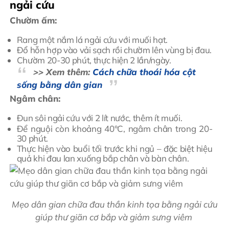
ngải cứu
Chườm ấm:
Rang một nắm lá ngải cứu với muối hạt.
Đổ hỗn hợp vào vải sạch rồi chườm lên vùng bị đau.
Chườm 20-30 phút, thực hiện 2 lần/ngày.
>> Xem thêm:
Cách chữa thoái hóa cột
sống bằng dân gian
Ngâm chân:
Đun sôi ngải cứu với 2 lít nước, thêm ít muối.
Để nguội còn khoảng 40°C, ngâm chân trong 20-
30 phút.
Thực hiện vào buổi tối trước khi ngủ – đặc biệt hiệu
quả khi đau lan xuống bắp chân và bàn chân.
Mẹo dân gian chữa đau thần kinh tọa bằng ngải cứu
giúp thư giãn cơ bắp và giảm sưng viêm