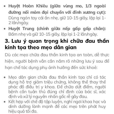
Huyệt Hoàn Khiêu (giữa vùng mo, 1/3 ngoài
đường nối mỏm đại chuyển với đỉnh xương cụt):
Dùng ngón tay cái ấn nhẹ, giữ 10-15 giây, lặp lại 1-
2 lần/ngày.
Huyệt Trung (chính giữa nếp gấp gấp chân):
Bấm nhẹ và giữ 10-15 giây, lặp lại 1-2 lần/ngày.
3. Lưu ý quan trọng khi chữa đau thần
kinh tọa theo mẹo dân gian
Dù các mẹo chữa đau thần kinh tọa an toàn, dễ thực
hiện, người bệnh vẫn cần nắm rõ những lưu ý sau để
hạn chế tác dụng phụ ảnh hưởng đến sức khoẻ:
Mẹo dân gian chữa đau thần kinh tọa chỉ có tác
dụng hỗ trợ giảm triệu chứng, không thể thay thế
phác đồ điều trị y khoa. Để chữa dứt điểm, người
bệnh cần tuân thủ đúng chỉ định của bác sĩ, xác
định và xử lý nguyên nhân gốc rễ gây đau.
Kết hợp với chế độ tập luyện, nghỉ ngơi khoa học và
dinh dưỡng lành mạnh để các mẹo trên phát huy
hiệu quả tối đa.