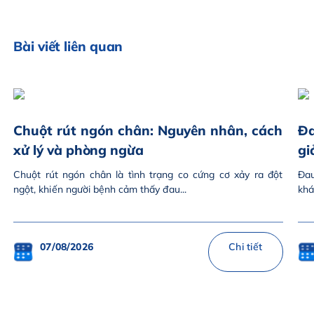
Bài viết liên quan
Chuột rút ngón chân: Nguyên nhân, cách
Đa
xử lý và phòng ngừa
gi
Chuột rút ngón chân là tình trạng co cứng cơ xảy ra đột
Đau
ngột, khiến người bệnh cảm thấy đau...
khá
07/08/2026
Chi tiết