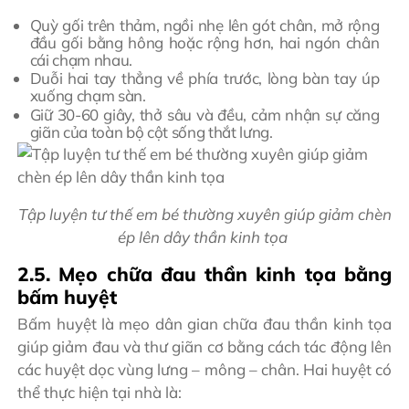
Quỳ gối trên thảm, ngồi nhẹ lên gót chân, mở rộng
đầu gối bằng hông hoặc rộng hơn, hai ngón chân
cái chạm nhau.
Duỗi hai tay thẳng về phía trước, lòng bàn tay úp
xuống chạm sàn.
Giữ 30-60 giây, thở sâu và đều, cảm nhận sự căng
giãn của toàn bộ cột sống thắt lưng.
Tập luyện tư thế em bé thường xuyên giúp giảm chèn
ép lên dây thần kinh tọa
2.5. Mẹo chữa đau thần kinh tọa bằng
bấm huyệt
Bấm huyệt là mẹo dân gian chữa đau thần kinh tọa
giúp giảm đau và thư giãn cơ bằng cách tác động lên
các huyệt dọc vùng lưng – mông – chân. Hai huyệt có
thể thực hiện tại nhà là: