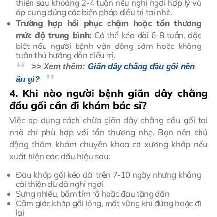
thiện sau khoảng 2-4 tuần nếu nghỉ ngơi hợp lý và
áp dụng đúng các biện pháp điều trị tại nhà.
Trường hợp hồi phục chậm hoặc tổn thương
mức độ trung bình:
Có thể kéo dài 6-8 tuần, đặc
biệt nếu người bệnh vận động sớm hoặc không
tuân thủ hướng dẫn điều trị.
>> Xem thêm:
Giãn dây chằng đầu gối nên
ăn gì?
4. Khi nào người bệnh giãn dây chằng
đầu gối cần đi khám bác sĩ?
Việc áp dụng cách chữa giãn dây chằng đầu gối tại
nhà chỉ phù hợp với tổn thương nhẹ. Bạn nên chủ
động thăm khám chuyên khoa cơ xương khớp nếu
xuất hiện các dấu hiệu sau:
Đau khớp gối kéo dài trên 7-10 ngày nhưng không
cải thiện dù đã nghỉ ngơi
Sưng nhiều, bầm tím rõ hoặc đau tăng dần
Cảm giác khớp gối lỏng, mất vững khi đứng hoặc đi
lại