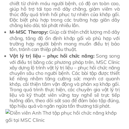
chiết từ chính máu người bệnh, có độ an toàn cao,
giúp hỗ trợ tái tạo mô dây chằng, giảm viêm và
thúc đẩy quá trình hồi phục tự nhiên của khớp gối.
Đặc biệt phù hợp trong các trường hợp giãn dây
chằng kéo dài, tái phát nhiều lần.
M-MSC Therapy:
Giúp cải thiện chất lượng mô dây
chằng, tăng độ ổn định khớp gối và phù hợp với
trường hợp người bệnh mong muốn điều trị bảo
tồn, tránh can thiệp phẫu thuật.
Vật lý trị liệu – phục hồi chức năng:
Song song
với điều trị bằng các phương pháp trên, MSC Clinic
xây dựng lộ trình vật lý trị liệu – phục hồi chức năng
chuyên sâu cho người bệnh. Các bài tập được thiết
kế riêng nhằm tăng cường sức mạnh cơ quanh
khớp, cải thiện tầm vận động và phản xạ khớp gối.
Trong quá trình thực hiện, các chuyên gia vật lý trị
liệu và kỹ thuật viên vững tay nghề sẽ trực tiếp
hướng dẫn, theo dõi sát sao để đảm bảo tập đúng,
tập hiệu quả và ngăn ngừa tổn thương tái phát.