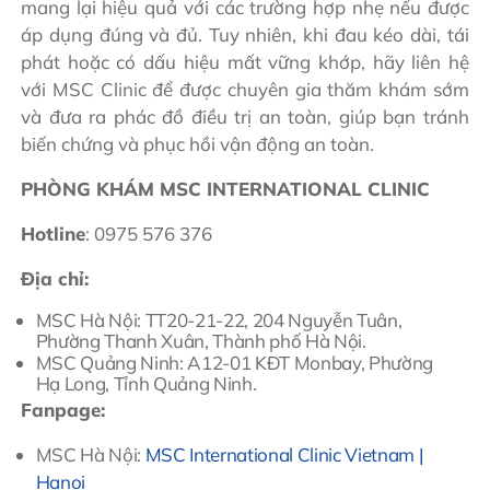
mang lại hiệu quả với các trường hợp nhẹ nếu được
áp dụng đúng và đủ. Tuy nhiên, khi đau kéo dài, tái
phát hoặc có dấu hiệu mất vững khớp, hãy liên hệ
với MSC Clinic để được chuyên gia thăm khám sớm
và đưa ra phác đồ điều trị an toàn, giúp bạn tránh
biến chứng và phục hồi vận động an toàn.
PHÒNG KHÁM MSC INTERNATIONAL CLINIC
Hotline
: 0975 576 376
Địa chỉ:
MSC Hà Nội: TT20-21-22, 204 Nguyễn Tuân,
Phường Thanh Xuân, Thành phố Hà Nội.
MSC Quảng Ninh: A12-01 KĐT Monbay, Phường
Hạ Long, Tỉnh Quảng Ninh.
Fanpage:
MSC Hà Nội:
MSC International Clinic Vietnam |
Hanoi