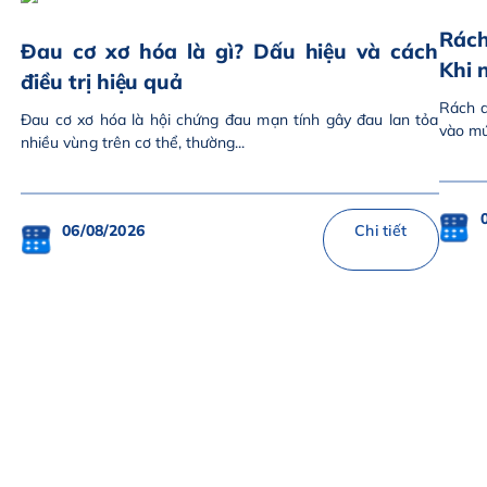
Rách
Đau cơ xơ hóa là gì? Dấu hiệu và cách
Khi 
điều trị hiệu quả
Rách d
Đau cơ xơ hóa là hội chứng đau mạn tính gây đau lan tỏa
vào mức
nhiều vùng trên cơ thể, thường...
06/08/2026
Chi tiết