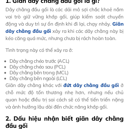
1. Giãn dây chằng đầu gối là gì?
Dây chằng đầu gối là các dải mô sợi chắc khoẻ nắm
vai trò giữ vững khớp gối, giúp kiểm soát chuyển
động và duy trì sự ổn định khi đi lại, chạy nhảy.
Giãn
dây chằng đầu gối
xảy ra khi các dây chằng này bị
kéo căng quá mức, nhưng chưa bị rách hoàn toàn.
Tình trạng này có thể xảy ra ở:
Dây chằng chéo trước (ACL)
Dây chằng chéo sau (PCL)
Dây chằng bên trong (MCL)
Dây chằng bên ngoài (LCL)
Giãn dây chằng khác với
đứt dây chằng đầu gối
ở
chỗ mức độ tổn thương nhẹ hơn, nhưng nếu chủ
quan hoặc điều trị sai cách sẽ có thể tiến triển nặng
và ảnh hưởng lâu dài đến chức năng khớp gối.
2. Dấu hiệu nhận biết giãn dây chằng
đầu gối