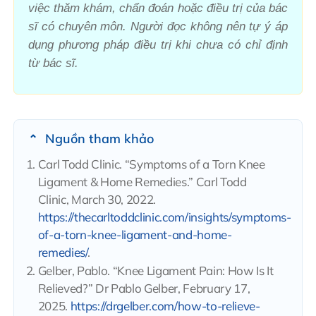
việc thăm khám, chẩn đoán hoặc điều trị của bác
sĩ có chuyên môn. Người đọc không nên tự ý áp
dụng phương pháp điều trị khi chưa có chỉ định
từ bác sĩ.
Nguồn tham khảo
Carl Todd Clinic. “Symptoms of a Torn Knee
Ligament & Home Remedies.” Carl Todd
Clinic, March 30, 2022.
https://thecarltoddclinic.com/insights/symptoms-
of-a-torn-knee-ligament-and-home-
remedies/
.
Gelber, Pablo. “Knee Ligament Pain: How Is It
Relieved?” Dr Pablo Gelber, February 17,
2025.
https://drgelber.com/how-to-relieve-