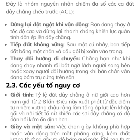
Đây là nhóm nguyên nhân chiếm đa số các ca đứt
dây chằng chéo trước (ACL):
Dừng lại đột ngột khi vận động
: Bạn đang chạy ở
tốc độ cao và dừng lại nhanh chóng khiến lực quán
tính dồn ép lên dây chằng.
Tiếp đất không vững
: Sau một cú nhảy, bạn tiếp
đất bằng một chân và đầu gối bị xoắn vào trong.
Thay đổi hướng di chuyển:
Chẳng hạn như khi
đang chạy nhanh rồi bất ngờ lách người sang bên
hoặc xoay người đổi hướng trong khi bàn chân vẫn
đang bám trụ cứng trên sân.
2.3. Các yếu tố nguy cơ
Giới tính:
Tỷ lệ đứt dây chằng ở nữ giới cao hơn
nam giới từ 2-8 lần. Điều này xuất phát từ đặc điểm
tự nhiên: xương chậu rộng làm tăng áp lực lên khớp
gối và nội tiết tố nữ khiến các sợi dây chằng có độ
đàn hồi kém ổn định hơn.
Giày và mặt sân:
Việc chọn giày không phù hợp
hoặc vận động trên mặt phẳng cứng, kém chất
lượng thường gây ra độ bám quá mức. Khi bạn thực