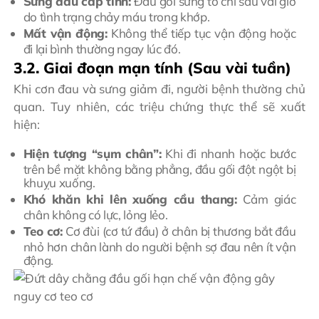
Sưng đau cấp tính:
Đầu gối sưng to chỉ sau vài giờ
do tình trạng chảy máu trong khớp.
Mất vận động:
Không thể tiếp tục vận động hoặc
đi lại bình thường ngay lúc đó.
3.2. Giai đoạn mạn tính (Sau vài tuần)
Khi cơn đau và sưng giảm đi, người bệnh thường chủ
quan. Tuy nhiên, các triệu chứng thực thể sẽ xuất
hiện:
Hiện tượng “sụm chân”:
Khi đi nhanh hoặc bước
trên bề mặt không bằng phẳng, đầu gối đột ngột bị
khuỵu xuống.
Khó khăn khi lên xuống cầu thang:
Cảm giác
chân không có lực, lỏng lẻo.
Teo cơ:
Cơ đùi (cơ tứ đầu) ở chân bị thương bắt đầu
nhỏ hơn chân lành do người bệnh sợ đau nên ít vận
động.