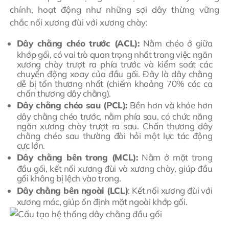
chính, hoạt động như những sợi dây thừng vững
chắc nối xương đùi với xương chày:
Dây chằng chéo trước (ACL):
Nằm chéo ở giữa
khớp gối, có vai trò quan trọng nhất trong việc ngăn
xương chày trượt ra phía trước và kiểm soát các
chuyển động xoay của đầu gối. Đây là dây chằng
dễ bị tổn thương nhất (chiếm khoảng 70% các ca
chấn thương dây chằng).
Dây chằng chéo sau (PCL):
Bền hơn và khỏe hơn
dây chằng chéo trước, nằm phía sau, có chức năng
ngăn xương chày trượt ra sau. Chấn thương dây
chằng chéo sau thường đòi hỏi một lực tác động
cực lớn.
Dây chằng bên trong (MCL):
Nằm ở mặt trong
đầu gối, kết nối xương đùi và xương chày, giúp đầu
gối không bị lệch vào trong.
Dây chằng bên ngoài (LCL)
: Kết nối xương đùi với
xương mác, giúp ổn định mặt ngoài khớp gối.