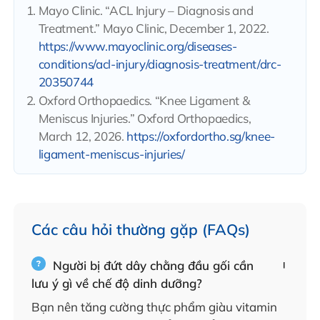
Mayo Clinic. “ACL Injury – Diagnosis and
Treatment.” Mayo Clinic, December 1, 2022.
https://www.mayoclinic.org/diseases-
conditions/acl-injury/diagnosis-treatment/drc-
20350744
Oxford Orthopaedics. “Knee Ligament &
Meniscus Injuries.” Oxford Orthopaedics,
March 12, 2026.
https://oxfordortho.sg/knee-
ligament-meniscus-injuries/
Các câu hỏi thường gặp (FAQs)
Người bị đứt dây chằng đầu gối cần
lưu ý gì về chế độ dinh dưỡng?
Bạn nên tăng cường thực phẩm giàu vitamin