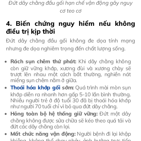
Đứt dây chằng đầu gối hạn chế vận động gây nguy
cơ teo cơ
4. Biến chứng nguy hiểm nếu không
điều trị kịp thời
Đứt dây chằng đầu gối không đe dọa tính mạng
nhưng đe dọa nghiêm trọng đến chất lượng sống.
Rách sụn chêm thứ phát:
Khi dây chằng không
còn giữ vững khớp, xương đùi và xương chày sẽ
trượt lên nhau một cách bất thường, nghiền nát
miếng sụn chêm nằm ở giữa.
Thoái hóa khớp gối
sớm:
Quá trình mài mòn sụn
khớp diễn ra nhanh hơn gấp 5-10 lần bình thường.
Nhiều người trẻ ở độ tuổi 30 đã bị thoái hóa khớp
như người 70 tuổi chỉ vì bỏ qua đứt dây chằng.
Hỏng toàn bộ hệ thống giữ vững:
Đứt một dây
chằng không được sửa chữa sẽ kéo theo quá tải và
đứt các dây chằng còn lại.
Mất chức năng vận động:
Người bệnh đi lại khập
khiễng, không thể chạy nhảy, ảnh hưởng trực tiếp