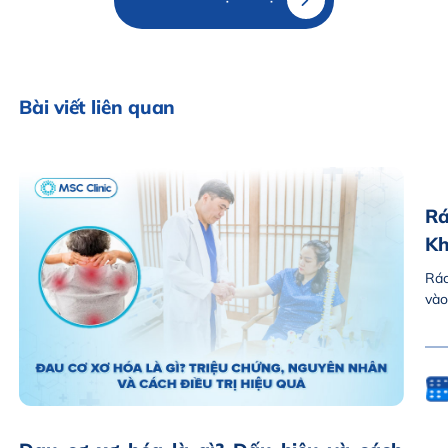
Bài viết liên quan
Rá
Kh
Rác
vào