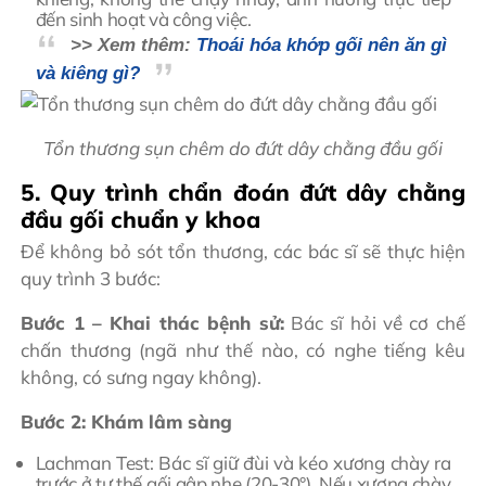
đến sinh hoạt và công việc.
>> Xem thêm:
Thoái hóa khớp gối nên ăn gì
và kiêng gì?
Tổn thương sụn chêm do đứt dây chằng đầu gối
5. Quy trình chẩn đoán đứt dây chằng
đầu gối chuẩn y khoa
Để không bỏ sót tổn thương, các bác sĩ sẽ thực hiện
quy trình 3 bước:
Bước 1 – Khai thác bệnh sử:
Bác sĩ hỏi về cơ chế
chấn thương (ngã như thế nào, có nghe tiếng kêu
không, có sưng ngay không).
Bước 2: Khám lâm sàng
Lachman Test: Bác sĩ giữ đùi và kéo xương chày ra
trước ở tư thế gối gập nhẹ (20-30°). Nếu xương chày