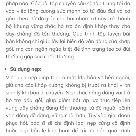
pháp nào. Các bài tập chuyên sâu sẽ tập trung tối đa
vào việc tăng cường sức mạnh cơ tứ đầu đùi và cơ
gân kheo. Từ đó giúp cho hai nhóm cơ này trở thành
bộ khung vững chắc hỗ trợ ổn định khớp thay cho
dây chằng đã tổn thương. Quá trình tập luyện bài
bản không chỉ giúp lấy lại biên độ vận động của khớp
gối, mà còn ngăn ngừa triệt để tình trạng teo cơ đùi
thường gặp sau chấn thương.
Sử dụng nẹp:
Việc đeo nẹp giúp tạo ra một lớp bảo vệ bên ngoài,
giữ cho các khớp xương không bị trượt ra khỏi vị trí
sinh lý khi bạn di chuyển. Nẹp chức năng đóng vai trò
hỗ trợ đầu gối, giúp giảm bớt áp lực trực tiếp lên
vùng dây chằng đang tổn thương, từ đó người bệnh
vận động dễ dàng, vững chãi hơn. Tùy vào giai đoạn
phục hồi, bác sĩ sẽ chỉ định loại nẹp cứng cố định
hoặc nẹp bản lề linh hoạt để tối ưu hóa quá trình