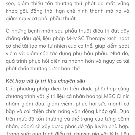
sẹo, giảm thiểu tổn thương thứ phát do mất vững
khớp gối, đồng thời hạn chế hình thành mô xơ và
giảm nguy cơ phải phẫu thuật.
Ở những bệnh nhân sau phẫu thuật điều trị đứt dây
chằng đầu gối, liệu pháp M-MSC Therapy kích hoạt
cơ chế tái tạo mô tự nhiên của cơ thể, giúp kiểm soát
viêm và giảm các tác dụng phụ hậu phẫu. Nhờ đó,
quá trình phục hồi diễn ra nhanh hơn và nguy cơ tái
phát chấn thương được hạn chế.
Kết hợp vật lý trị liệu chuyên sâu
Các phương pháp điều trị trên được phối hợp cùng
chương trình vật lý trị liệu cá nhân hóa tại MSC Clinic
nhằm giảm đau, giảm viêm, phục hồi sức mạnh cơ
bắp và cải thiện chức năng vận động khớp gối. Dựa
trên mức độ tổn thương và thể trạng của từng bệnh
nhân, bác sĩ sẽ xây dựng phác đồ tập luyện phù hợp.
Trong suốt quá trình điều trị, chuyên gia vật lý trị liệu