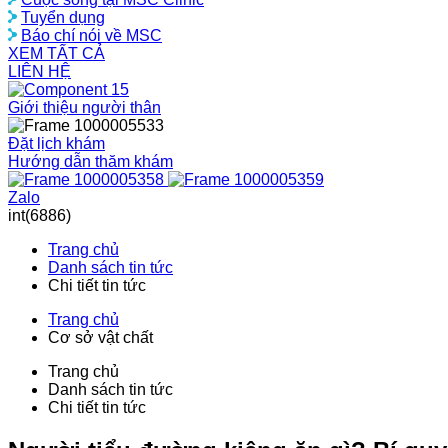
Tuyển dụng
Báo chí nói về MSC
XEM TẤT CẢ
LIÊN HỆ
Giới thiệu người thân
Đặt lịch khám
Hướng dẫn thăm khám
Zalo
int(6886)
Trang chủ
Danh sách tin tức
Chi tiết tin tức
Trang chủ
Cơ sở vật chất
Trang chủ
Danh sách tin tức
Chi tiết tin tức