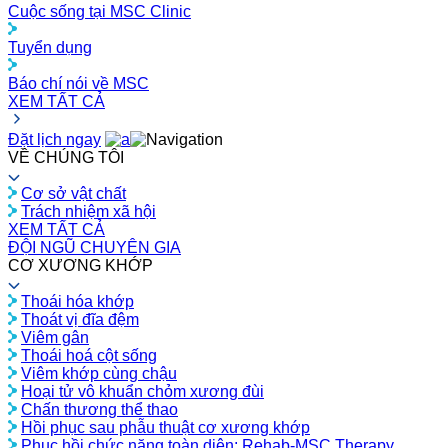
Cuộc sống tại MSC Clinic
Tuyển dụng
Báo chí nói về MSC
XEM TẤT CẢ
Đặt lịch ngay
VỀ CHÚNG TÔI
Cơ sở vật chất
Trách nhiệm xã hội
XEM TẤT CẢ
ĐỘI NGŨ CHUYÊN GIA
CƠ XƯƠNG KHỚP
Thoái hóa khớp
Thoát vị đĩa đệm
Viêm gân
Thoái hoá cột sống
Viêm khớp cùng chậu
Hoại tử vô khuẩn chỏm xương đùi
Chấn thương thể thao
Hồi phục sau phẫu thuật cơ xương khớp
Phục hồi chức năng toàn diện: Rehab-MSC Therapy