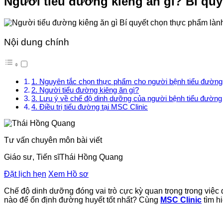
Người tiểu đường kiêng ăn gì? Bí qu
Nội dung chính
1. Nguyên tắc chọn thực phẩm cho người bệnh tiểu đường
2. Người tiểu đường kiêng ăn gì?
3. Lưu ý về chế độ dinh dưỡng của người bệnh tiểu đường
4. Điều trị tiểu đường tại MSC Clinic
Tư vấn chuyên môn bài viết
Giáo sư, Tiến sĩ
Thái Hồng Quang
Đặt lịch hẹn
Xem Hồ sơ
Chế độ dinh dưỡng đóng vai trò cực kỳ quan trọng trong việc
nào để ổn định đường huyết tốt nhất? Cùng
MSC Clinic
tìm h