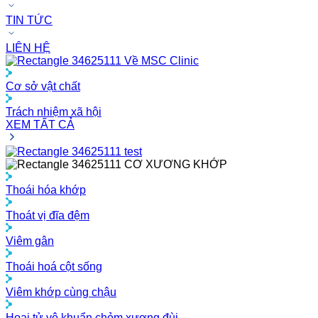
TIN TỨC
LIÊN HỆ
Về MSC Clinic
Cơ sở vật chất
Trách nhiệm xã hội
XEM TẤT CẢ
test
CƠ XƯƠNG KHỚP
Thoái hóa khớp
Thoát vị đĩa đệm
Viêm gân
Thoái hoá cột sống
Viêm khớp cùng chậu
Hoại tử vô khuẩn chỏm xương đùi