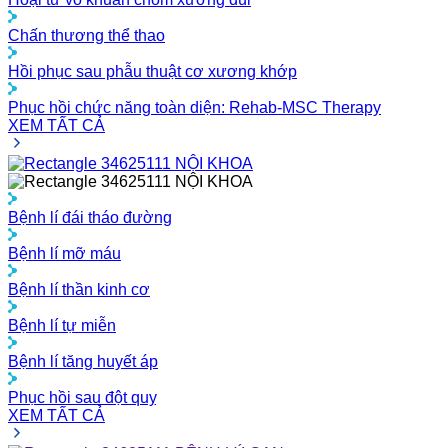
Chấn thương thể thao
Hồi phục sau phẫu thuật cơ xương khớp
Phục hồi chức năng toàn diện: Rehab-MSC Therapy
XEM TẤT CẢ
NỘI KHOA
NỘI KHOA
Bệnh lí đái tháo đường
Bệnh lí mỡ máu
Bệnh lí thần kinh cơ
Bệnh lí tự miễn
Bệnh lí tăng huyết áp
Phục hồi sau đột quỵ
XEM TẤT CẢ