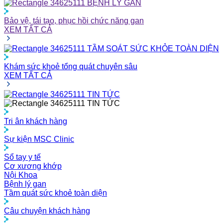
BỆNH LÝ GAN
Bảo vệ, tái tạo, phục hồi chức năng gan
XEM TẤT CẢ
TẦM SOÁT SỨC KHỎE TOÀN DIỆN
Khám sức khoẻ tổng quát chuyên sâu
XEM TẤT CẢ
TIN TỨC
TIN TỨC
Tri ân khách hàng
Sự kiện MSC Clinic
Sổ tay y tế
Cơ xương khớp
Nội Khoa
Bệnh lý gan
Tầm quát sức khoẻ toàn diện
Câu chuyện khách hàng