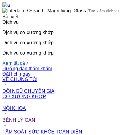
Bài viết
Dịch vụ
Dịch vụ cơ xương khớp
Dịch vụ cơ xương khớp
Dịch vụ cơ xương khớp
Xem tất cả
Hướng dẫn thăm khám
Đặt lịch ngay
VỀ CHÚNG TÔI
ĐỘI NGŨ CHUYÊN GIA
CƠ XƯƠNG KHỚP
NỘI KHOA
BỆNH LÝ GAN
TẦM SOÁT SỨC KHỎE TOÀN DIỆN