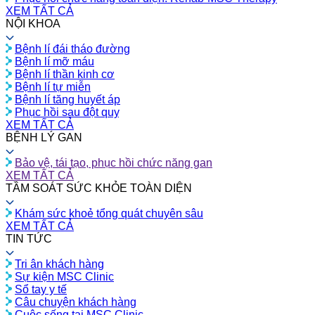
XEM TẤT CẢ
NỘI KHOA
Bệnh lí đái tháo đường
Bệnh lí mỡ máu
Bệnh lí thần kinh cơ
Bệnh lí tự miễn
Bệnh lí tăng huyết áp
Phục hồi sau đột quỵ
XEM TẤT CẢ
BỆNH LÝ GAN
Bảo vệ, tái tạo, phục hồi chức năng gan
XEM TẤT CẢ
TẦM SOÁT SỨC KHỎE TOÀN DIỆN
Khám sức khoẻ tổng quát chuyên sâu
XEM TẤT CẢ
TIN TỨC
Tri ân khách hàng
Sự kiện MSC Clinic
Sổ tay y tế
Câu chuyện khách hàng
Cuộc sống tại MSC Clinic