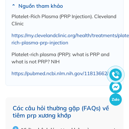
Nguồn tham khảo
Platelet-Rich Plasma (PRP Injection). Cleveland
Clinic
https://my.clevelandclinic.org/health/treatments/plate
rich-plasma-prp-injection
Platelet-rich plasma (PRP): what is PRP and
what is not PRP? NIH
https://pubmed.ncbi.nlm.nih.gov/11813662/
Zalo
Các câu hỏi thường gặp (FAQs) về
tiêm prp xương khớp