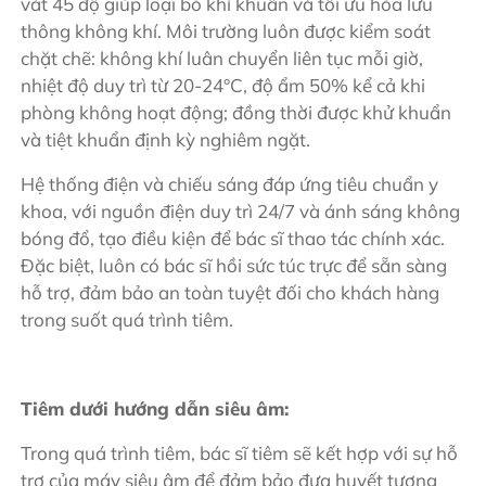
vát 45 độ giúp loại bỏ khí khuẩn và tối ưu hóa lưu
thông không khí. Môi trường luôn được kiểm soát
chặt chẽ: không khí luân chuyển liên tục mỗi giờ,
nhiệt độ duy trì từ 20-24°C, độ ẩm 50% kể cả khi
phòng không hoạt động; đồng thời được khử khuẩn
và tiệt khuẩn định kỳ nghiêm ngặt.
Hệ thống điện và chiếu sáng đáp ứng tiêu chuẩn y
khoa, với nguồn điện duy trì 24/7 và ánh sáng không
bóng đổ, tạo điều kiện để bác sĩ thao tác chính xác.
Đặc biệt, luôn có bác sĩ hồi sức túc trực để sẵn sàng
hỗ trợ, đảm bảo an toàn tuyệt đối cho khách hàng
trong suốt quá trình tiêm.
Tiêm dưới hướng dẫn siêu âm:
Trong quá trình tiêm, bác sĩ tiêm sẽ kết hợp với sự hỗ
trợ của máy siêu âm để đảm bảo đưa huyết tương