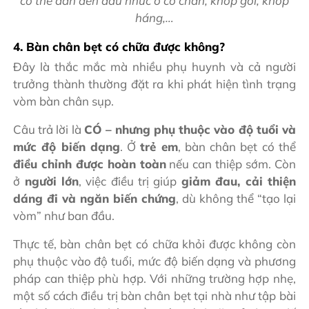
có thể dẫn đến đau nhức ở cổ chân, khớp gối, khớp
háng,…
4. Bàn chân bẹt có chữa được không?
Đây là thắc mắc mà nhiều phụ huynh và cả người
trưởng thành thường đặt ra khi phát hiện tình trạng
vòm bàn chân sụp.
Câu trả lời là
CÓ – nhưng phụ thuộc vào độ tuổi và
mức độ biến dạng
. Ở
trẻ em
, bàn chân bẹt có thể
điều chỉnh được hoàn toàn
nếu can thiệp sớm. Còn
ở
người lớn
, việc điều trị giúp
giảm đau, cải thiện
dáng đi và ngăn biến chứng
, dù không thể “tạo lại
vòm” như ban đầu.
Thực tế, bàn chân bẹt có chữa khỏi được không còn
phụ thuộc vào độ tuổi, mức độ biến dạng và phương
pháp can thiệp phù hợp. Với những trường hợp nhẹ,
một số cách điều trị bàn chân bẹt tại nhà như tập bài