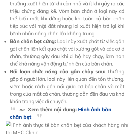
thường xuất hiện từ khi còn nhỏ và ít khi gây ra các
triệu chứng đáng kể. Vòm bàn chân ở loại này có
thể biến mất khi đứng hoặc khi toàn bộ bàn chân
tiếp xúc với mặt đất nhưng lại xuất hiện trở lại khi
bệnh nhân nâng chân lên không trung.
Bàn chân bẹt cứng:
Loại này xuất phát từ việc gân
gót chân liên kết quá chặt với xương gót và các cơ ở
chân, thường gây đau khi đi bộ hay chạy, làm hạn
chế khả năng vận động tự nhiên của bàn chân.
Rối loạn chức năng của gân chày sau:
Thường
gặp ở người lớn, loại này liên quan đến tổn thương,
viêm hoặc rách gân nối giữa cơ bắp chân và mặt
trong của mắt cá chân, thường dẫn đến đau và khó
khăn trong việc di chuyển.
»»
Xem thêm nội dung:
Hình ảnh bàn
chân bẹt