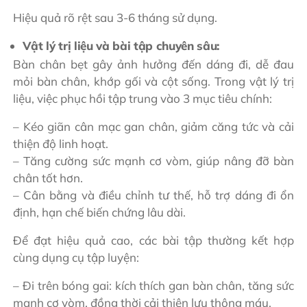
Hiệu quả rõ rệt sau 3-6 tháng sử dụng.
Vật lý trị liệu và bài tập chuyên sâu:
Bàn chân bẹt gây ảnh hưởng đến dáng đi, dễ đau
mỏi bàn chân, khớp gối và cột sống. Trong vật lý trị
liệu, việc phục hồi tập trung vào 3 mục tiêu chính:
– Kéo giãn cân mạc gan chân, giảm căng tức và cải
thiện độ linh hoạt.
– Tăng cường sức mạnh cơ vòm, giúp nâng đỡ bàn
chân tốt hơn.
– Cân bằng và điều chỉnh tư thế, hỗ trợ dáng đi ổn
định, hạn chế biến chứng lâu dài.
Để đạt hiệu quả cao, các bài tập thường kết hợp
cùng dụng cụ tập luyện:
– Đi trên bóng gai: kích thích gan bàn chân, tăng sức
mạnh cơ vòm, đồng thời cải thiện lưu thông máu.