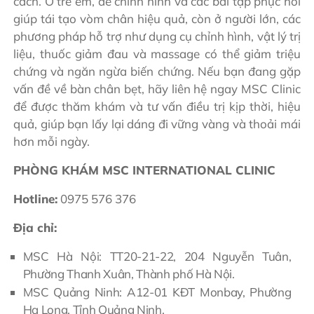
cách. Ở trẻ em, đế chỉnh hình và các bài tập phục hồi
giúp tái tạo vòm chân hiệu quả, còn ở người lớn, các
phương pháp hỗ trợ như dụng cụ chỉnh hình, vật lý trị
liệu, thuốc giảm đau và massage có thể giảm triệu
chứng và ngăn ngừa biến chứng. Nếu bạn đang gặp
vấn đề về bàn chân bẹt, hãy liên hệ ngay MSC Clinic
để được thăm khám và tư vấn điều trị kịp thời, hiệu
quả, giúp bạn lấy lại dáng đi vững vàng và thoải mái
hơn mỗi ngày.
PHÒNG KHÁM MSC INTERNATIONAL CLINIC
Hotline:
0975 576 376
Địa chỉ:
MSC Hà Nội: TT20-21-22, 204 Nguyễn Tuân,
Phường Thanh Xuân, Thành phố Hà Nội.
MSC Quảng Ninh: A12-01 KĐT Monbay, Phường
Hạ Long, Tỉnh Quảng Ninh.