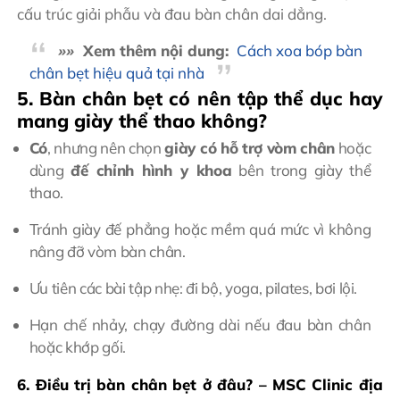
cấu trúc giải phẫu và đau bàn chân dai dẳng.
»»
Xem thêm nội dung:
Cách xoa bóp bàn
chân bẹt hiệu quả tại nhà
5. Bàn chân bẹt có nên tập thể dục hay
mang giày thể thao không?
Có
, nhưng nên chọn
giày có hỗ trợ vòm chân
hoặc
dùng
đế chỉnh hình y khoa
bên trong giày thể
thao.
Tránh giày đế phẳng hoặc mềm quá mức vì không
nâng đỡ vòm bàn chân.
Ưu tiên các bài tập nhẹ: đi bộ, yoga, pilates, bơi lội.
Hạn chế nhảy, chạy đường dài nếu đau bàn chân
hoặc khớp gối.
6. Điều trị bàn chân bẹt ở đâu? – MSC Clinic địa