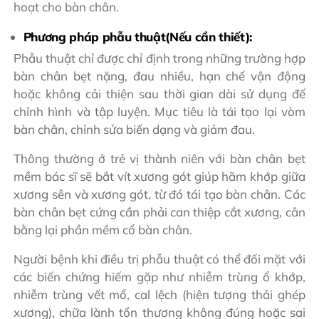
hoạt cho bàn chân.
Phương pháp phẫu thuật(Nếu cần thiết):
Phẫu thuật chỉ được chỉ định trong những trường hợp
bàn chân bẹt nặng, đau nhiều, hạn chế vận động
hoặc không cải thiện sau thời gian dài sử dụng đế
chỉnh hình và tập luyện. Mục tiêu là tái tạo lại vòm
bàn chân, chỉnh sửa biến dạng và giảm đau.
Thông thường ở trẻ vị thành niên với bàn chân bẹt
mềm bác sĩ sẽ bắt vít xương gót giúp hãm khớp giữa
xương sên và xương gót, từ đó tái tạo bàn chân. Các
bàn chân bẹt cứng cần phải can thiệp cắt xương, cân
bằng lại phần mềm cổ bàn chân.
Người bệnh khi điều trị phẫu thuật có thể đối mặt với
các biến chứng hiếm gặp như nhiễm trùng ổ khớp,
nhiễm trùng vết mổ, cal lệch (hiện tượng thải ghép
xương), chữa lành tổn thương không đúng hoặc sai