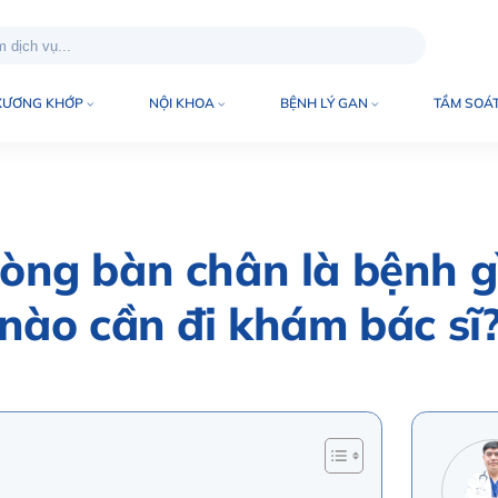
XƯƠNG KHỚP
NỘI KHOA
BỆNH LÝ GAN
TẦM SOÁT
òng bàn chân là bệnh g
nào cần đi khám bác sĩ