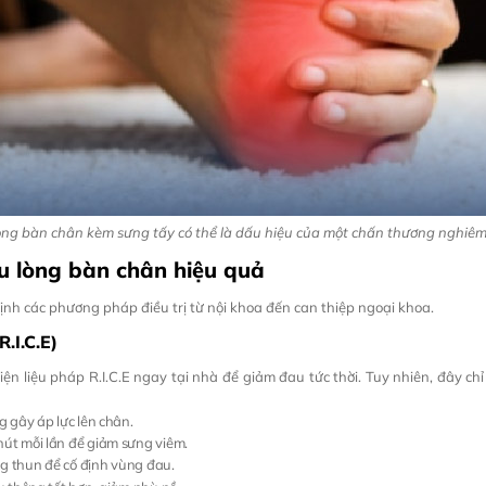
òng bàn chân kèm sưng tấy có thể là dấu hiệu của một chấn thương nghiêm
au lòng bàn chân hiệu quả
định các phương pháp điều trị từ nội khoa đến can thiệp ngoại khoa.
.I.C.E)
iện liệu pháp R.I.C.E ngay tại nhà để giảm đau tức thời. Tuy nhiên, đây ch
 gây áp lực lên chân.
út mỗi lần để giảm sưng viêm.
g thun để cố định vùng đau.