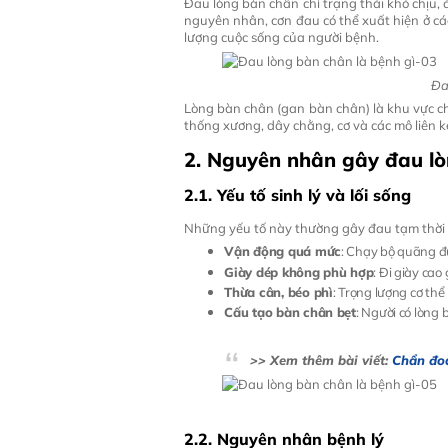
Đau lòng bàn chân chỉ trạng thái khó chịu, 
nguyên nhân, cơn đau có thể xuất hiện ở cá
lượng cuộc sống của người bệnh.
Đa
Lòng bàn chân (gan bàn chân) là khu vực ch
thống xương, dây chằng, cơ và các mô liên k
2. Nguyên nhân gây đau l
2.1. Yếu tố sinh lý và lối sống
Những yếu tố này thường gây đau tạm thời v
Vận động quá mức
: Chạy bộ quãng đư
Giày dép không phù hợp
: Đi giày ca
Thừa cân, béo phì
: Trọng lượng cơ th
Cấu tạo bàn chân bẹt
: Người có lòng
>> Xem thêm bài viết:
Chẩn đoá
2.2. Nguyên nhân bệnh lý