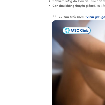
Sốt kèm sưng đỏ
: Dấu hiệu của nhiễm
Cơn đau không thuyên giảm
: Đau kéo
>> Tìm hiểu thêm:
Viêm gân gó