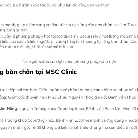
ủa bác sĩ để tránh các tác dụng phụ lên dạ dày, gan và thận.
êm mạnh, giúp giảm sưng và đau tức thì tại vùng cân gan chân bị viêm. Tuy 
ằng xung quanh.
)
: Đây là phương pháp y học tái tạo tiên tiến. Bác sĩ sẽ lấy một lượng máu nhỏ
 tiểu cầu cao và tiêm ngược lại vào vị trí bị tổn thương tại lòng bàn chân. Các
ên của cơ thể, phục hồi các sợi mô bị hư hại.
Tiêm giảm đau cần lựa chọn phương pháp phù hợp
ng bàn chân tại MSC Clinic
rực tiếp bởi các bác sĩ đầu ngành về chấn thương chỉnh hình và phục hồi c
hắng
: Giám đốc chuyên môn MSC Clinic, Nguyên Phó giám đốc Bệnh viện Phục 
 Mai Hồng
: Nguyên Trưởng khoa Cơ xương khớp, Bệnh viện Bạch Mai. Hơn 40 nă
Phó Trưởng khoa Cơ xương khớp, Bệnh viện E, có thế mạnh về ứng dụng y học tái
 nguyên nhân gốc rễ để không chỉ kiểm soát triệu chứng mà còn điều trị d