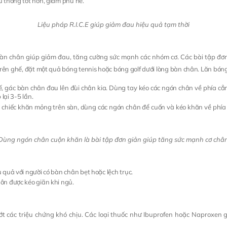
u thông tốt hơn, giảm phù nề.
Liệu pháp R.I.C.E giúp giảm đau hiệu quả tạm thời
ơ bàn chân giúp giảm đau, tăng cường sức mạnh các nhóm cơ. Các bài tập đơ
trên ghế, đặt một quả bóng tennis hoặc bóng golf dưới lòng bàn chân. Lăn bón
hế, gác bàn chân đau lên đùi chân kia. Dùng tay kéo các ngón chân về phía c
lại 3-5 lần.
t chiếc khăn mỏng trên sàn, dùng các ngón chân để cuốn và kéo khăn về phía
Dùng ngón chân cuộn khăn là bài tập đơn giản giúp tăng sức mạnh cơ châ
u quả với người có bàn chân bẹt hoặc lệch trục.
uôn được kéo giãn khi ngủ.
ớt các triệu chứng khó chịu. Các loại thuốc như Ibuprofen hoặc Naproxen