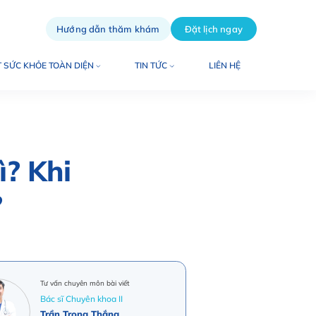
Hướng dẫn thăm khám
Đặt lịch ngay
 SỨC KHỎE TOÀN DIỆN
TIN TỨC
LIÊN HỆ
ì? Khi
?
Tư vấn chuyên môn bài viết
Bác sĩ Chuyên khoa II
Trần Trọng Thắng