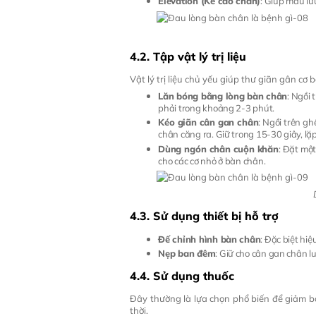
Elevation (Kê cao chân)
: Giúp máu lư
4.2. Tập vật lý trị liệu
Vật lý trị liệu chủ yếu giúp thư giãn gân c
Lăn bóng bằng lòng bàn chân
: Ngồi 
phải trong khoảng 2-3 phút.
Kéo giãn cân gan chân
: Ngồi trên g
chân căng ra. Giữ trong 15-30 giây, lặp 
Dùng ngón chân cuộn khăn
: Đặt mộ
cho các cơ nhỏ ở bàn chân.
4.3. Sử dụng thiết bị hỗ trợ
Đế chỉnh hình bàn chân
: Đặc biệt hiệ
Nẹp ban đêm
: Giữ cho cân gan chân l
4.4. Sử dụng thuốc
Đây thường là lựa chọn phổ biến để giảm b
thời.