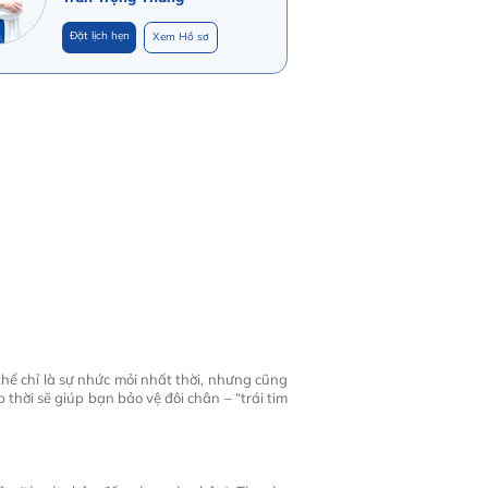
Đặt lịch hẹn
Xem Hồ sơ
 thể chỉ là sự nhức mỏi nhất thời, nhưng cũng
thời sẽ giúp bạn bảo vệ đôi chân – “trái tim