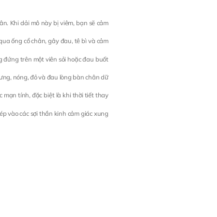
ân. Khi dải mô này bị viêm, bạn sẽ cảm
 qua ống cổ chân, gây đau, tê bì và cảm
 đứng trên một viên sỏi hoặc đau buốt
sưng, nóng, đỏ và đau lòng bàn chân dữ
ạn tính, đặc biệt là khi thời tiết thay
n ép vào các sợi thần kinh cảm giác xung