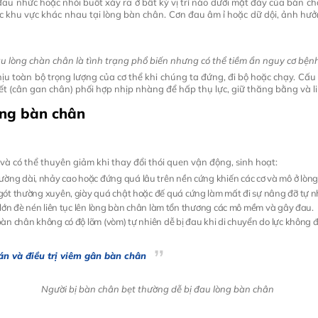
đau nhức hoặc nhói buốt xảy ra ở bất kỳ vị trí nào dưới mặt đáy của bàn c
c khu vực khác nhau tại lòng bàn chân. Cơn đau âm ỉ hoặc dữ dội, ảnh hư
u lòng chàn chân là tình trạng phổ biến nhưng có thể tiềm ẩn nguy cơ bệnh
ịu toàn bộ trọng lượng của cơ thể khi chúng ta đứng, đi bộ hoặc chạy. Cấu
ết (cân gan chân) phối hợp nhịp nhàng để hấp thụ lực, giữ thăng bằng và li
òng bàn chân
à có thể thuyên giảm khi thay đổi thói quen vận động, sinh hoạt:
ờng dài, nhảy cao hoặc đứng quá lâu trên nền cứng khiến các cơ và mô ở lòng 
o gót thường xuyên, giày quá chật hoặc đế quá cứng làm mất đi sự nâng đỡ tự 
ể lớn đè nén liên tục lên lòng bàn chân làm tổn thương các mô mềm và gây đau.
 bàn chân không có độ lõm (vòm) tự nhiên dễ bị đau khi di chuyển do lực không
n và điều trị viêm gân bàn chân
Người bị bàn chân bẹt thường dễ bị đau lòng bàn chân