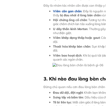
Đây là nhóm tác nhân cần được can thiệp y
Viêm cân gan chân
: Đây là nguyên n
thấy
bị đau nhói ở lòng bàn chân
vùn
Hội chứng ống cổ chân
: Tương tự nh
giác châm chích lan tỏa xuống lòng bà
U dây thần kinh Morton
: Thường gây
như điện giật.
Viêm khớp dạng thấp hoặc gout
: Cá
dội.
Thoái hóa khớp bàn chân
: Sụn khớp 
đổi.
Viêm bao hoạt dịch
: Khi bị quá tải (
quanh các ngón chân.
3. Khi nào đau lòng bàn c
Đừng chủ quan nếu cơn đau lòng bàn chân đ
Đau dữ dội, đột ngột
: Khiến bạn không
Sưng tấy và bầm tím
: Dấu hiệu của 
Tê bì liên tục
: Mất cảm giác ở lòng bà