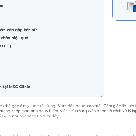
ân
iểm cần gặp bác sĩ?
n chân hiệu quả
I.C.E)
n tại MSC Clinic
 có thể gặp ở mọi lứa tuổi từ người trẻ đến người cao tuổi. Cảm giác đau có
ương khớp mạn tính nguy hiểm. Việc hiểu rõ nguyên nhân và cách xử lý kịp 
ểu qua những thông tin dưới đây.
?