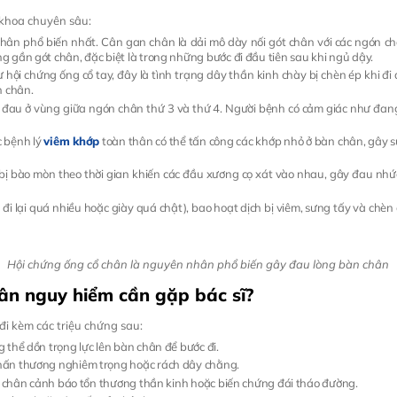
 khoa chuyên sâu:
hân phổ biến nhất. Cân gan chân là dải mô dày nối gót chân với các ngón ch
g gần gót chân, đặc biệt là trong những bước đi đầu tiên sau khi ngủ dậy.
ư hội chứng ống cổ tay, đây là tình trạng dây thần kinh chày bị chèn ép khi đi
n chân.
 đau ở vùng giữa ngón chân thứ 3 và thứ 4. Người bệnh có cảm giác như đang
c bệnh lý
viêm khớp
toàn thân có thể tấn công các khớp nhỏ ở bàn chân, gây 
bị bào mòn theo thời gian khiến các đầu xương cọ xát vào nhau, gây đau nhức m
do đi lại quá nhiều hoặc giày quá chật), bao hoạt dịch bị viêm, sưng tấy và chè
Hội chứng ống cổ chân là nguyên nhân phổ biến gây đau lòng bàn chân
hân nguy hiểm cần gặp bác sĩ?
i kèm các triệu chứng sau:
 thể dồn trọng lực lên bàn chân để bước đi.
chấn thương nghiêm trọng hoặc rách dây chằng.
n chân cảnh báo tổn thương thần kinh hoặc biến chứng đái tháo đường.