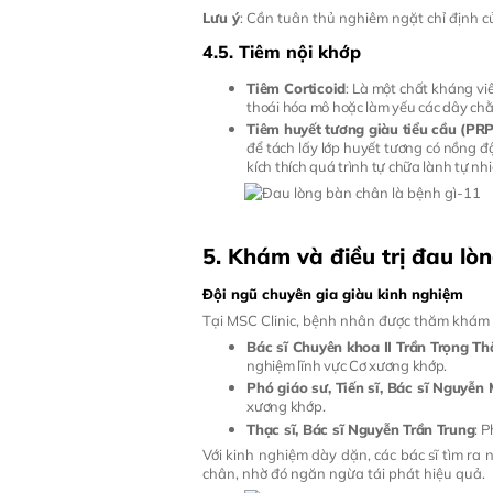
Lưu ý
: Cần tuân thủ nghiêm ngặt chỉ định c
4.5. Tiêm nội khớp
Tiêm Corticoid
: Là một chất kháng vi
thoái hóa mô hoặc làm yếu các dây ch
Tiêm huyết tương giàu tiểu cầu (PRP
để tách lấy lớp huyết tương có nồng độ
kích thích quá trình tự chữa lành tự nhi
5. Khám và điều trị đau lò
Đội ngũ chuyên gia giàu kinh nghiệm
Tại MSC Clinic, bệnh nhân được thăm khám t
Bác sĩ Chuyên khoa II Trần Trọng T
nghiệm lĩnh vực Cơ xương khớp.
Phó giáo sư, Tiến sĩ, Bác sĩ Nguyễn
xương khớp.
Thạc sĩ, Bác sĩ Nguyễn Trần Trung
: 
Với kinh nghiệm dày dặn, các bác sĩ tìm ra
chân, nhờ đó ngăn ngừa tái phát hiệu quả.