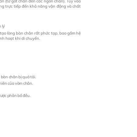
hân (từ gót chân đến các ngón chân). Tùy vào
ởng trực tiếp đến khả năng vận động và chất
 lý
 tạo lòng bàn chân rất phức tạp, bao gồm hệ
nh hoạt khi di chuyển.
bàn chân bị quá tải.
nhiên của vòm chân.
 được phân bố đều.