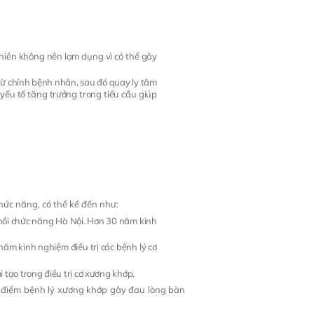
nhiên không nên lạm dụng vì có thể gây
 từ chính bệnh nhân, sau đó quay ly tâm
 yếu tố tăng trưởng trong tiểu cầu giúp
hức năng, có thể kể đến như:
hồi chức năng Hà Nội. Hơn 30 năm kinh
m kinh nghiệm điều trị các bệnh lý cơ
 tạo trong điều trị cơ xương khớp.
ứt điểm bệnh lý xương khớp gây đau lòng bàn