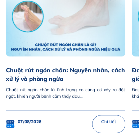
Chuột rút ngón chân: Nguyên nhân, cách
Đa
xử lý và phòng ngừa
gi
Chuột rút ngón chân là tình trạng co cứng cơ xảy ra đột
Đau
ngột, khiến người bệnh cảm thấy đau...
khá
07/08/2026
Chi tiết