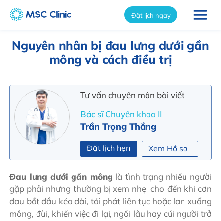
int(10646)
Đặt lịch ngay
Nguyên nhân bị đau lưng dưới gần
mông và cách điều trị
Tư vấn chuyên môn bài viết
Bác sĩ Chuyên khoa II
Trần Trọng Thắng
Đặt lịch hẹn
Xem Hồ sơ
Đau lưng dưới gần mông
là tình trạng nhiều người
gặp phải nhưng thường bị xem nhẹ, cho đến khi cơn
đau bắt đầu kéo dài, tái phát liên tục hoặc lan xuống
mông, đùi, khiến việc đi lại, ngồi lâu hay cúi người trở