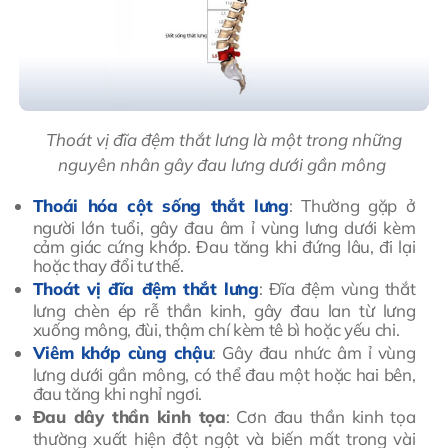
Thoát vị đĩa đệm thắt lưng là một trong những
nguyên nhân gây đau lưng dưới gần mông
Thoái hóa cột sống thắt lưng
: Thường gặp ở
người lớn tuổi, gây đau âm ỉ vùng lưng dưới kèm
cảm giác cứng khớp. Đau tăng khi đứng lâu, đi lại
hoặc thay đổi tư thế.
Thoát vị đĩa đệm thắt lưng
: Đĩa đệm vùng thắt
lưng chèn ép rễ thần kinh, gây đau lan từ lưng
xuống mông, đùi, thậm chí kèm tê bì hoặc yếu chi.
Viêm khớp cùng chậu
: Gây đau nhức âm ỉ vùng
lưng dưới gần mông, có thể đau một hoặc hai bên,
đau tăng khi nghỉ ngơi.
Đau dây thần kinh tọa
: Cơn đau thần kinh tọa
thường xuất hiện đột ngột và biến mất trong vài