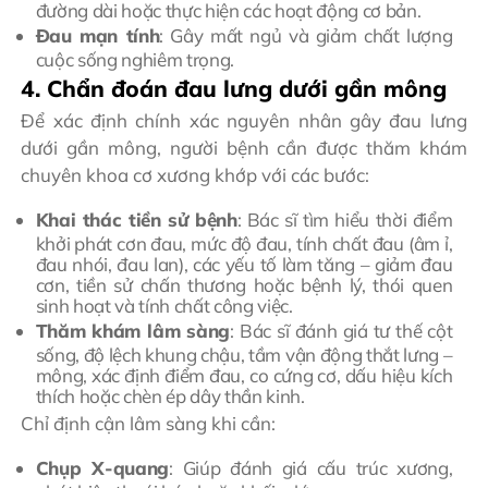
đường dài hoặc thực hiện các hoạt động cơ bản.
Đau mạn tính
: Gây mất ngủ và giảm chất lượng
cuộc sống nghiêm trọng.
4. Chẩn đoán đau lưng dưới gần mông
Để xác định chính xác nguyên nhân gây đau lưng
dưới gần mông, người bệnh cần được thăm khám
chuyên khoa cơ xương khớp với các bước:
Khai thác tiền sử bệnh
: Bác sĩ tìm hiểu thời điểm
khởi phát cơn đau, mức độ đau, tính chất đau (âm ỉ,
đau nhói, đau lan), các yếu tố làm tăng – giảm đau
cơn, tiền sử chấn thương hoặc bệnh lý, thói quen
sinh hoạt và tính chất công việc.
Thăm khám lâm sàng
: Bác sĩ đánh giá tư thế cột
sống, độ lệch khung chậu, tầm vận động thắt lưng –
mông, xác định điểm đau, co cứng cơ, dấu hiệu kích
thích hoặc chèn ép dây thần kinh.
Chỉ định cận lâm sàng khi cần:
Chụp X-quang
: Giúp đánh giá cấu trúc xương,