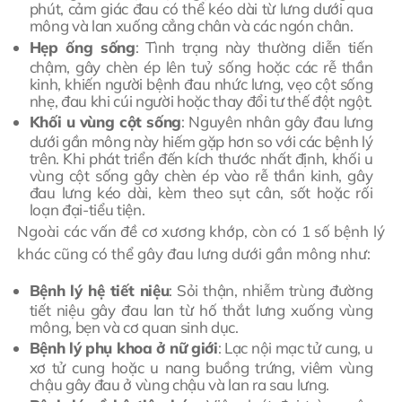
phút, cảm giác đau có thể kéo dài từ lưng dưới qua
mông và lan xuống cẳng chân và các ngón chân.
Hẹp ống sống
: Tình trạng này thường diễn tiến
chậm, gây chèn ép lên tuỷ sống hoặc các rễ thần
kinh, khiến người bệnh đau nhức lưng, vẹo cột sống
nhẹ, đau khi cúi người hoặc thay đổi tư thế đột ngột.
Khối u vùng cột sống
: Nguyên nhân gây đau lưng
dưới gần mông này hiếm gặp hơn so với các bệnh lý
trên. Khi phát triển đến kích thước nhất định, khối u
vùng cột sống gây chèn ép vào rễ thần kinh, gây
đau lưng kéo dài, kèm theo sụt cân, sốt hoặc rối
loạn đại-tiểu tiện.
Ngoài các vấn đề cơ xương khớp, còn có 1 số bệnh lý
khác cũng có thể gây đau lưng dưới gần mông như:
Bệnh lý hệ tiết niệu
: Sỏi thận, nhiễm trùng đường
tiết niệu gây đau lan từ hố thắt lưng xuống vùng
mông, bẹn và cơ quan sinh dục.
Bệnh lý phụ khoa ở nữ giới
: Lạc nội mạc tử cung, u
xơ tử cung hoặc u nang buồng trứng, viêm vùng
chậu gây đau ở vùng chậu và lan ra sau lưng.