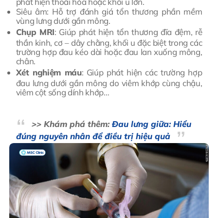
phát hiện thoái hóa hoặc khối u lớn.
Siêu âm: Hỗ trợ đánh giá tổn thương phần mềm
vùng lưng dưới gần mông.
Chụp MRI
: Giúp phát hiện tổn thương đĩa đệm, rễ
thần kinh, cơ – dây chằng, khối u đặc biệt trong các
trường hợp đau kéo dài hoặc đau lan xuống mông,
chân.
Xét nghiệm máu
: Giúp phát hiện các trường hợp
đau lưng dưới gần mông do viêm khớp cùng chậu,
viêm cột sống dính khớp…
>> Khám phá thêm:
Đau lưng giữa: Hiểu
đúng nguyên nhân để điều trị hiệu quả