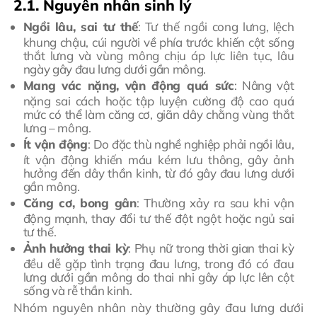
2.1. Nguyên nhân sinh lý
Ngồi lâu, sai tư thế
: Tư thế ngồi cong lưng, lệch
khung chậu, cúi người về phía trước khiến cột sống
thắt lưng và vùng mông chịu áp lực liên tục, lâu
ngày gây đau lưng dưới gần mông.
Mang vác nặng, vận động quá sức
: Nâng vật
nặng sai cách hoặc tập luyện cường độ cao quá
mức có thể làm căng cơ, giãn dây chằng vùng thắt
lưng – mông.
Ít vận động
: Do đặc thù nghề nghiệp phải ngồi lâu,
ít vận động khiến máu kém lưu thông, gây ảnh
hưởng đến dây thần kinh, từ đó gây đau lưng dưới
gần mông.
Căng cơ, bong gân
: Thường xảy ra sau khi vận
động mạnh, thay đổi tư thế đột ngột hoặc ngủ sai
tư thế.
Ảnh hưởng thai kỳ
: Phụ nữ trong thời gian thai kỳ
đều dễ gặp tình trạng đau lưng, trong đó có đau
lưng dưới gần mông do thai nhi gây áp lực lên cột
sống và rễ thần kinh.
Nhóm nguyên nhân này thường gây đau lưng dưới