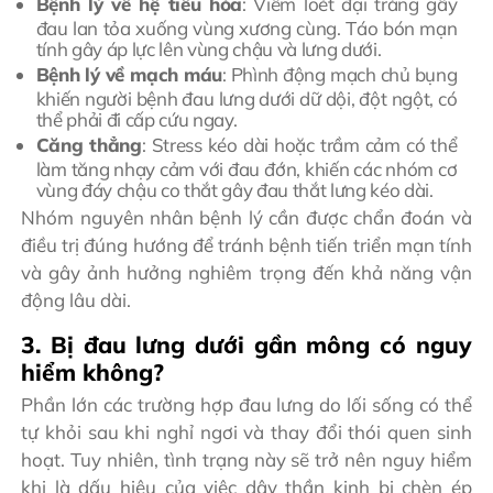
Bệnh lý về hệ tiêu hóa
: Viêm loét đại tràng gây
đau lan tỏa xuống vùng xương cùng. Táo bón mạn
tính gây áp lực lên vùng chậu và lưng dưới.
Bệnh lý về mạch máu
: Phình động mạch chủ bụng
khiến người bệnh đau lưng dưới dữ dội, đột ngột, có
thể phải đi cấp cứu ngay.
Căng thẳng
: Stress kéo dài hoặc trầm cảm có thể
làm tăng nhạy cảm với đau đớn, khiến các nhóm cơ
vùng đáy chậu co thắt gây đau thắt lưng kéo dài.
Nhóm nguyên nhân bệnh lý cần được chẩn đoán và
điều trị đúng hướng để tránh bệnh tiến triển mạn tính
và gây ảnh hưởng nghiêm trọng đến khả năng vận
động lâu dài.
3. Bị đau lưng dưới gần mông có nguy
hiểm không?
Phần lớn các trường hợp đau lưng do lối sống có thể
tự khỏi sau khi nghỉ ngơi và thay đổi thói quen sinh
hoạt. Tuy nhiên, tình trạng này sẽ trở nên nguy hiểm
khi là dấu hiệu của việc dây thần kinh bị chèn ép