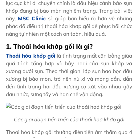
lục cục khi di chuyển chính là dấu hiệu cảnh báo sụn
khớp đang bị bào mòn nghiêm trọng.
Trong bài viết
này,
MSC Clinic
sẽ giúp bạn hiểu rõ hơn về những
phác đồ điều trị thoái hóa khớp gối để phục hồi chức
năng tự nhiên một cách an toàn, hiệu quả.
1. Thoái hóa khớp gối là gì?
Thoái hóa khớp gối
là tình trạng mất cân bằng giữa
quá trình tổng hợp và hủy hoại của sụn khớp và
xương dưới sụn. Theo thời gian, lớp sụn bao bọc đầu
xương bị bào mòn, trở nên xù xì và mỏng dần, dẫn
đến tình trạng hai đầu xương cọ xát vào nhau gây
đau nhức, sưng tấy và hạn chế vận động.
Các giai đoạn tiến triển của thoái hoá khớp gối
Thoái hóa khớp gối thường diễn tiến âm thầm qua 4