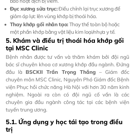
bao hoạt dịch bị viêm.
Đục xương sửa trục:
Điều chỉnh lại trục xương để
giảm áp lực lên vùng khớp bị thoái hóa.
Thay khớp gối nhân tạo:
Thay thế toàn bộ hoặc
một phần khớp bằng vật liệu kim loại/nhựa y tế.
5. Khám và điều trị thoái hóa khớp gối
tại MSC Clinic
Bệnh nhân được tư vấn và thăm khám bởi đội ngũ
bác sĩ chuyên khoa cơ xương khớp đầu ngành. Đứng
đầu là
BSCKII Trần Trọng Thắng
– Giám đốc
chuyên môn MSC Clinic, Nguyên Phó Giám đốc Bệnh
viện Phục hồi chức năng Hà Nội với hơn 30 năm kinh
nghiệm. Ngoài ra còn có đội ngũ cố vấn là các
chuyên gia đầu ngành công tác tại các bệnh viện
tuyến trung ương.
5.1. Ứng dụng y học tái tạo trong điều
trị