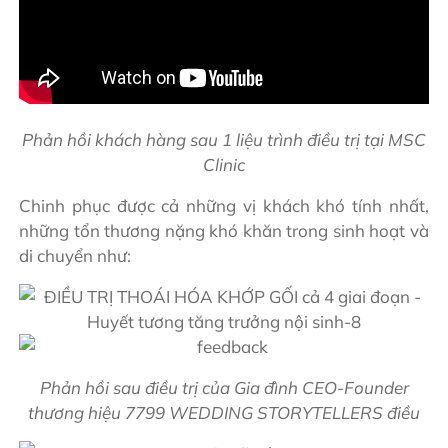
Phản hồi khách hàng sau 1 liệu trình điều trị tại MSC
Clinic
Chinh phục được cả những vị khách khó tính nhất,
những tổn thương nặng khó khăn trong sinh hoạt và
di chuyển như:
Phản hồi sau điều trị của Gia đình CEO-Founder
thương hiệu 7799 WEDDING STORYTELLERS điều