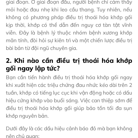
giai đoạn. Ở giai đoạn đầu, người bệnh chỉ cảm thấy
mỏi hoặc đau nhẹ khi leo cầu thang. Tuy nhiên, nếu
không có phương pháp điều trị thoái hóa khớp gối
kịp thời, khớp có thể dẫn đến nguy cơ tàn tật vĩnh
viễn. Đây là bệnh lý thuộc nhóm bệnh xương khớp
mãn tính, đòi hỏi sự kiên trì và một chiến lược điều trị
bài bản từ đội ngũ chuyên gia.
2. Khi nào cần điều trị thoái hóa khớp
gối ngay lập tức?
Bạn cần tiến hành điều trị thoái hóa khớp gối ngay
khi xuất hiện các triệu chứng đau nhức kéo dài trên 2
tuần, khớp có tiếng lục cục khi vận động hoặc có dấu
hiệu cứng khớp vào buổi sáng. Việc can thiệp sớm để
điều trị thoái hóa khớp gối giúp bảo tồn tối đa sụn
khớp nguyên bản.
Dưới đây là các dấu hiệu cảnh báo đỏ mà bạn không
nên chủ quan: