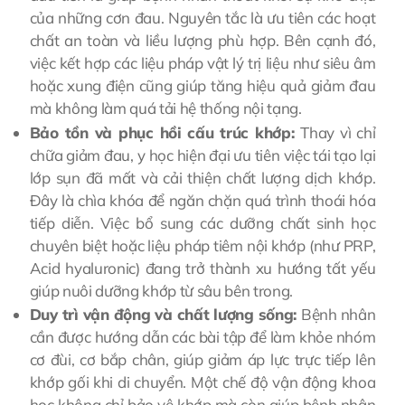
của những cơn đau. Nguyên tắc là ưu tiên các hoạt
chất an toàn và liều lượng phù hợp. Bên cạnh đó,
việc kết hợp các liệu pháp vật lý trị liệu như siêu âm
hoặc xung điện cũng giúp tăng hiệu quả giảm đau
mà không làm quá tải hệ thống nội tạng.
Bảo tồn và phục hồi cấu trúc khớp:
Thay vì chỉ
chữa giảm đau, y học hiện đại ưu tiên việc tái tạo lại
lớp sụn đã mất và cải thiện chất lượng dịch khớp.
Đây là chìa khóa để ngăn chặn quá trình thoái hóa
tiếp diễn. Việc bổ sung các dưỡng chất sinh học
chuyên biệt hoặc liệu pháp tiêm nội khớp (như PRP,
Acid hyaluronic) đang trở thành xu hướng tất yếu
giúp nuôi dưỡng khớp từ sâu bên trong.
Duy trì vận động và chất lượng sống:
Bệnh nhân
cần được hướng dẫn các bài tập để làm khỏe nhóm
cơ đùi, cơ bắp chân, giúp giảm áp lực trực tiếp lên
khớp gối khi di chuyển. Một chế độ vận động khoa
học không chỉ bảo vệ khớp mà còn giúp bệnh nhân