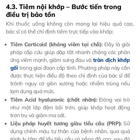
4.3. Tiêm nội khớp – Bước tiến trong
điều trị bảo tồn
Khi thuốc uống không còn mang lại hiệu quả cao,
bác sĩ có thể chỉ định tiêm trực tiếp vào khớp:
Tiêm Corticoid (kháng viêm tại chỗ):
Đây là giải
pháp cấp cứu giúp dập tắt nhanh chóng các phản
ứng viêm mạnh, giảm sưng đau và
tràn dịch khớp
gối
trong giai đoạn cấp tính. Phương pháp này cần
được thực hiện điều độ theo chỉ định của bác sĩ để
tránh nguy cơ giòn xương hoặc nhiễm trùng nếu
lạm dụng quá mức.
Tiêm Acid hyaluronic (chất nhờn):
Đóng vai trò
như một lớp đệm bôi trơn, giúp khớp hoạt động
trơn tru và giảm ma sát.
Liệu pháp huyết tương giàu tiểu cầu (PRP):
Sử
dụng chính máu tự thân của bệnh nhân, qua quá
trình ly tâm để lấy tiểu cầu có nồng độ cao, sau đó