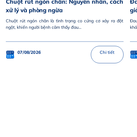
Chuột rút ngón chân: Nguyên nhân, cách
Đa
xử lý và phòng ngừa
gi
Chuột rút ngón chân là tình trạng co cứng cơ xảy ra đột
Đau
ngột, khiến người bệnh cảm thấy đau...
khá
07/08/2026
Chi tiết