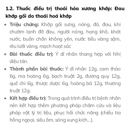
1.2. Thuốc điều trị thoái hóa xương khớp: Đau
khớp gối do thoái hoá khớp
Triệu chứng:
Khớp gối sưng, nóng, đỏ, đau, khi
chườm lạnh đỡ đau, người nóng, họng khô, khát
nước, buồn chồn không yên, nước tiểu vàng sậm,
rêu lưỡi vàng, mạch hoạt sác
Bài thuốc điều trị:
Ý dĩ nhân thang hợp với Nhị
diệu tán.
Thành phần bài thuốc:
Ý dĩ nhân 12g, cam thảo
6g, ma hoàng 6g, bạch truật 2g, đương quy 12g,
quế chi 6g, thược dược 6g, hoàng bá 12g, thương
truật 12g.
Kết hợp điều trị:
Trong quá trình điều trị bệnh nhân
nên kết hợp thêm phương pháp châm cứu và liệu
pháp vật lý trị liệu, phục hồi chức năng (chiếu tia
hồng ngoại, siêu âm, sóng xung kích…).