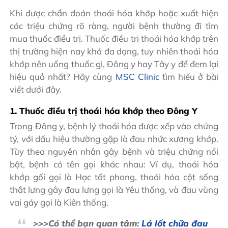
Khi được chẩn đoán thoái hóa khớp hoặc xuất hiện
các triệu chứng rõ ràng, người bệnh thường đi tìm
mua thuốc điều trị. Thuốc điều trị thoái hóa khớp trên
thị trường hiện nay khá đa dạng, tuy nhiên thoái hóa
khớp nên uống thuốc gì, Đông y hay Tây y để đem lại
hiệu quả nhất? Hãy cùng
MSC Clinic
tìm hiểu ở bài
viết dưới đây.
1. Thuốc điều trị thoái hóa khớp theo Đông Y
Trong Đông y, bệnh lý thoái hóa được xếp vào chứng
tý, với dấu hiệu thường gặp là đau nhức xương khớp.
Tùy theo nguyên nhân gây bệnh và triệu chứng nổi
bật, bệnh có tên gọi khác nhau: Ví dụ, thoái hóa
khớp gối gọi là Hạc tất phong, thoái hóa cột sống
thắt lưng gây đau lưng gọi là Yêu thống, và đau vùng
vai gáy gọi là Kiên thống.
>>>Có thể bạn quan tâm:
Lá lốt chữa đau