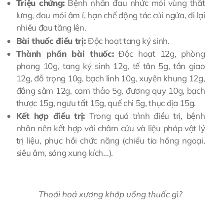
Triệu chứng:
Bệnh nhân đau nhức mỏi vùng thắt
lưng, đau mỏi âm ỉ, hạn chế động tác cúi ngửa, đi lại
nhiều đau tăng lên.
Bài thuốc điều trị:
Độc hoạt tang ký sinh.
Thành phần bài thuốc:
Độc hoạt 12g, phòng
phong 10g, tang ký sinh 12g, tế tân 5g, tần giao
12g, đỗ trọng 10g, bạch linh 10g, xuyên khung 12g,
đẳng sâm 12g, cam thảo 5g, đương quy 10g, bạch
thược 15g, ngưu tất 15g, quế chi 5g, thục địa 15g.
Kết hợp điều trị:
Trong quá trình điều trị, bệnh
nhân nên kết hợp với châm cứu và liệu pháp vật lý
trị liệu, phục hồi chức năng (chiếu tia hồng ngoại,
siêu âm, sóng xung kích…).
Thoái hoá xương khớp uống thuốc gì?