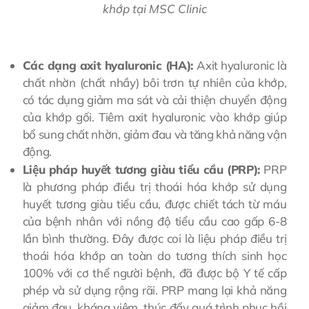
khớp tại MSC Clinic
Các dạng axit hyaluronic (HA):
Axit hyaluronic là
chất nhờn (chất nhầy) bôi trơn tự nhiên của khớp,
có tác dụng giảm ma sát và cải thiện chuyển động
của khớp gối. Tiêm axit hyaluronic vào khớp giúp
bổ sung chất nhờn, giảm đau và tăng khả năng vận
động.
Liệu pháp huyết tương giàu tiểu cầu (PRP):
PRP
là phương pháp điều trị thoái hóa khớp sử dụng
huyết tương giàu tiểu cầu, được chiết tách từ máu
của bệnh nhân với nồng độ tiểu cầu cao gấp 6-8
lần bình thường. Đây được coi là liệu pháp điều trị
thoái hóa khớp an toàn do tương thích sinh học
100% với cơ thể người bệnh, đã được bộ Y tế cấp
phép và sử dụng rộng rãi. PRP mang lại khả năng
giảm đau, kháng viêm, thúc đẩy quá trình phục hồi