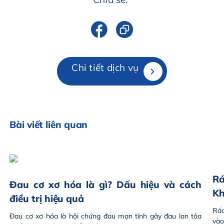
Chi tiết dịch vụ
Bài viết liên quan
Rá
Đau cơ xơ hóa là gì? Dấu hiệu và cách
Kh
điều trị hiệu quả
Rác
Đau cơ xơ hóa là hội chứng đau mạn tính gây đau lan tỏa
vào