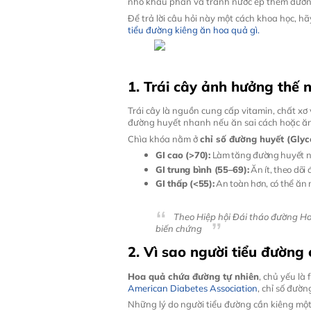
nhỏ khẩu phần và tránh nước ép thêm đườn
Để trả lời câu hỏi này một cách khoa học, h
tiểu đường kiêng ăn hoa quả gì.
1. Trái cây ảnh hưởng thế 
Trái cây là nguồn cung cấp vitamin, chất xơ 
đường huyết nhanh nếu ăn sai cách hoặc ăn
Chìa khóa nằm ở
chỉ số đường huyết (Glyc
GI cao (>70):
Làm tăng đường huyết nh
GI trung bình (55–69):
Ăn ít, theo dõi
GI thấp (<55):
An toàn hơn, có thể ăn 
Theo Hiệp hội Đái tháo đường Ho
biến chứng
2. Vì sao người tiểu đường
Hoa quả chứa đường tự nhiên
, chủ yếu là
American Diabetes Association
, chỉ số đườn
Những lý do người tiểu đường cần kiêng một