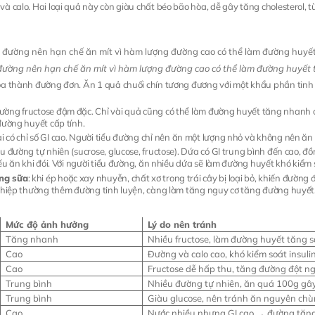
à calo. Hai loại quả này còn giàu chất béo bão hòa, dễ gây tăng cholesterol, 
 đường nên hạn chế ăn mít vì hàm lượng đường cao có thể làm đường huyết
óa thành đường đơn. Ăn 1 quả chuối chín tương đương với một khẩu phần tinh 
ờng fructose đậm đặc. Chỉ vài quả cũng có thể làm đường huyết tăng nhanh 
đường huyết cấp tính.
i có chỉ số GI cao. Người tiểu đường chỉ nên ăn một lượng nhỏ và không nên ă
ều đường tự nhiên (sucrose, glucose, fructose). Dứa có GI trung bình đến cao, đ
ếu ăn khi đói. Với người tiểu đường, ăn nhiều dứa sẽ làm đường huyết khó kiểm 
ờng sữa
: khi ép hoặc xay nhuyễn, chất xơ trong trái cây bị loại bỏ, khiến đườn
nghiệp thường thêm đường tinh luyện, càng làm tăng nguy cơ tăng đường huyết
Mức độ ảnh hưởng
Lý do nên tránh
Tăng nhanh
Nhiều fructose, làm đường huyết tăng 
Cao
Đường và calo cao, khó kiểm soát insuli
Cao
Fructose dễ hấp thu, tăng đường đột n
Trung bình
Nhiều đường tự nhiên, ăn quá 100g g
Trung bình
Giàu glucose, nên tránh ăn nguyên ch
Cao
Nước nhiều nhưng GI cao → đường tăn