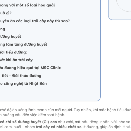
trọng với một số loại hoa quả?
quả gì?
yên ăn các loại trái cây này thì sao?
ờng
đường huyết
ông làm tăng đường huyết
ời tiểu đường:
t khi ăn trái cây:
iểu đường hiệu quả tại MSC Clinic
 tiết – Đái tháo đường
iao công nghệ từ Nhật Bản
chế độ ăn uống lành mạnh của mỗi người. Tuy nhiên, khi mắc bệnh tiểu đườn
nh hưởng xấu đến việc kiểm soát bệnh.
có chỉ số đường huyết (GI) cao
như xoài, mít, sầu riêng, nhãn, vải, nho 
iwi, cam, bưởi – nhóm
trái cây có nhiều chất xơ
, ít đường, giúp ổn định HbA