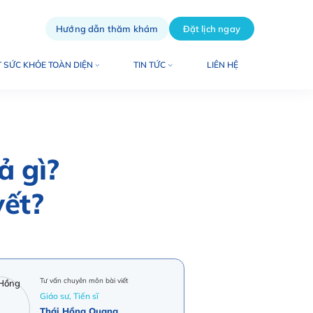
Hướng dẫn thăm khám
Đặt lịch ngay
 SỨC KHỎE TOÀN DIỆN
TIN TỨC
LIÊN HỆ
ả gì?
ết?
Tư vấn chuyên môn bài viết
Giáo sư, Tiến sĩ
Thái Hồng Quang