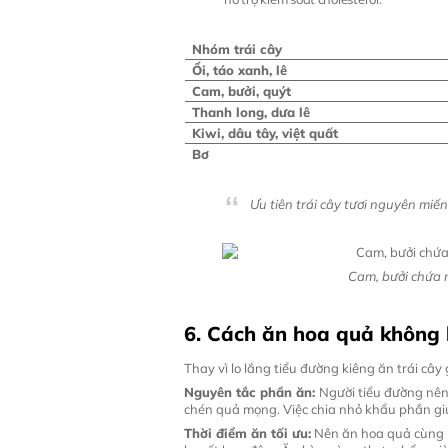
Nhóm trái cây
Ổi, táo xanh, lê
Cam, bưởi, quýt
Thanh long, dưa lê
Kiwi, dâu tây, việt quất
Bơ
Ưu tiên trái cây tươi nguyên miế
Cam, bưởi chứa 
6. Cách ăn hoa quả không
Thay vì lo lắng tiểu đường kiêng ăn trái câ
Nguyên tắc phần ăn:
Người tiểu đường nên
chén quả mọng. Việc chia nhỏ khẩu phần giú
Thời điểm ăn tối ưu:
Nên ăn hoa quả cùng bữ