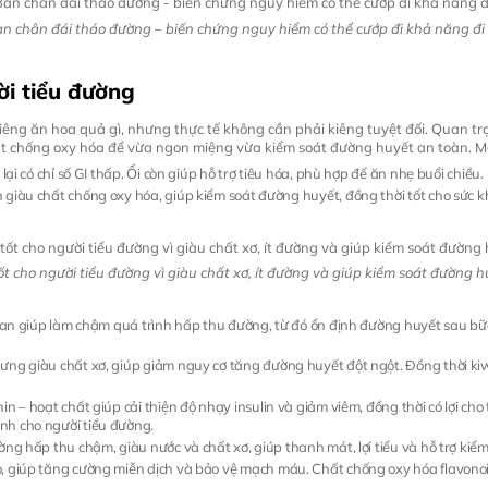
n chân đái tháo đường – biến chứng nguy hiểm có thể cướp đi khả năng đi 
ười tiểu đường
ng ăn hoa quả gì, nhưng thực tế không cần phải kiêng tuyệt đối. Quan trọn
chất chống oxy hóa để vừa ngon miệng vừa kiểm soát đường huyết an toàn. M
lại có chỉ số GI thấp. Ổi còn giúp hỗ trợ tiêu hóa, phù hợp để ăn nhẹ buổi chiều.
n giàu chất chống oxy hóa, giúp kiểm soát đường huyết, đồng thời tốt cho sức 
t cho người tiểu đường vì giàu chất xơ, ít đường và giúp kiểm soát đường 
a tan giúp làm chậm quá trình hấp thu đường, từ đó ổn định đường huyết sau bữ
ưng giàu chất xơ, giúp giảm nguy cơ tăng đường huyết đột ngột. Đồng thời kiwi 
in – hoạt chất giúp cải thiện độ nhạy insulin và giảm viêm, đồng thời có lợi c
nh cho người tiểu đường.
ờng hấp thu chậm, giàu nước và chất xơ, giúp thanh mát, lợi tiểu và hỗ trợ kiể
o, giúp tăng cường miễn dịch và bảo vệ mạch máu. Chất chống oxy hóa flavonoi