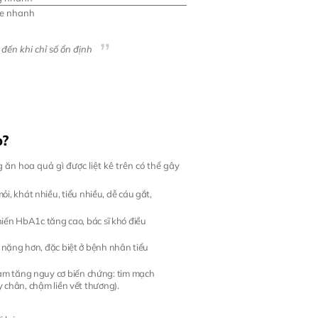
se nhanh
đến khi chỉ số ổn định
o?
 ăn hoa quả gì được liệt kê trên có thể gây
, khát nhiều, tiểu nhiều, dễ cáu gắt,
iến HbA1c tăng cao, bác sĩ khó điều
in nặng hơn, đặc biệt ở bệnh nhân tiểu
làm tăng nguy cơ biến chứng: tim mạch
y chân, chậm liền vết thương).