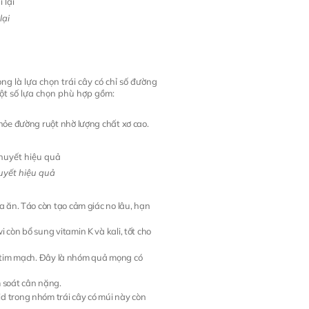
lại
g là lựa chọn trái cây có chỉ số đường
ột số lựa chọn phù hợp gồm:
khỏe đường ruột nhờ lượng chất xơ cao.
huyết hiệu quả
a ăn. Táo còn tạo cảm giác no lâu, hạn
còn bổ sung vitamin K và kali, tốt cho
ho tim mạch. Đây là nhóm quả mọng có
m soát cân nặng.
d trong nhóm trái cây có múi này còn