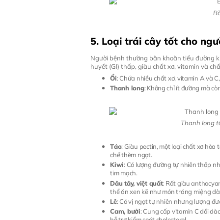
Bà
5
. Loại trái cây tốt cho ng
Người bệnh thường băn khoăn tiểu đường kiê
huyết (GI) thấp, giàu chất xơ, vitamin và 
Ổi
: Chứa nhiều chất xơ, vitamin A và C, 
Thanh long
: Không chỉ ít đường mà cò
Thanh long tố
Táo
: Giàu pectin, một loại chất xơ hò
chế thèm ngọt.
Kiwi
: Có lượng đường tự nhiên thấp nh
tim mạch.
Dâu tây, việt quất
: Rất giàu anthocyan
thể ăn xen kẽ như món tráng miệng dà
Lê
: Có vị ngọt tự nhiên nhưng lượng đư
Cam, bưởi
: Cung cấp vitamin C dồi dà
hỗ trợ kiểm soát cholesterol.