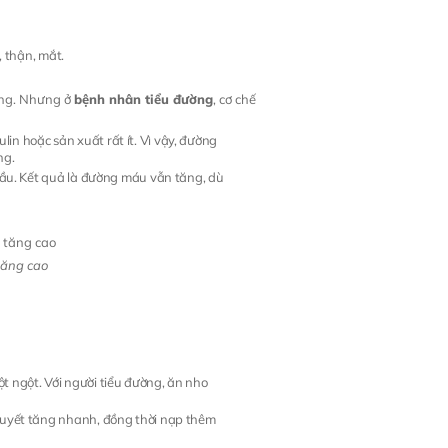
 thận, mắt.
ợng. Nhưng ở
bệnh nhân tiểu đường
, cơ chế
in hoặc sản xuất rất ít. Vì vậy, đường
ng.
u cầu. Kết quả là đường máu vẫn tăng, dù
 tăng cao
t ngột. Với người tiểu đường, ăn nho
 huyết tăng nhanh, đồng thời nạp thêm