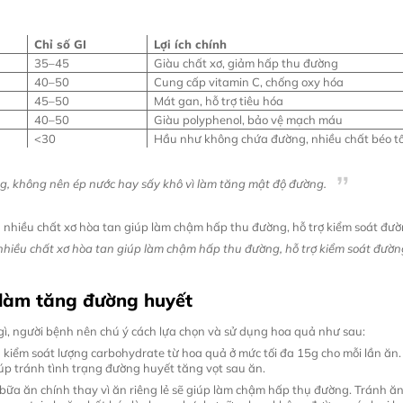
Chỉ số GI
Lợi ích chính
35–45
Giàu chất xơ, giảm hấp thu đường
40–50
Cung cấp vitamin C, chống oxy hóa
45–50
Mát gan, hỗ trợ tiêu hóa
40–50
Giàu polyphenol, bảo vệ mạch máu
<30
Hầu như không chứa đường, nhiều chất béo t
ng, không nên ép nước hay sấy khô vì làm tăng mật độ đường.
nhiều chất xơ hòa tan giúp làm chậm hấp thu đường, hỗ trợ kiểm soát đườn
 làm tăng đường huyết
y gì, người bệnh nên chú ý cách lựa chọn và sử dụng hoa quả như sau:
 kiểm soát lượng carbohydrate từ hoa quả ở mức tối đa 15g cho mỗi lần ăn.
p tránh tình trạng đường huyết tăng vọt sau ăn.
a ăn chính thay vì ăn riêng lẻ sẽ giúp làm chậm hấp thụ đường. Tránh ăn