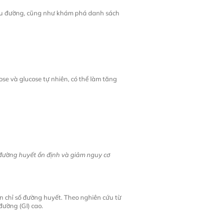
 tiểu đường, cũng như khám phá danh sách
ose và glucose tự nhiên, có thể làm tăng
 đường huyết ổn định và giảm nguy cơ
ến chỉ số đường huyết. Theo nghiên cứu từ
đường (GI) cao.