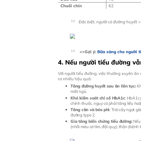
Chuối chín
62
Đặc biệt, người có đường huyết >
>>Gợi ý:
Bữa sáng cho người t
4. Nếu người tiểu đường vẫ
Với người tiểu đường, việc thường xuyên ăn c
ra nhiều hậu quả:
Tăng đường huyết sau ăn liên tục:
Kh
mất ngủ.
Khó kiểm soát chỉ số HbA1c
: HbA1c 
chỉnh thuốc, nguy cơ phải tăng liều hoặ
Tăng cân và béo phì
: Trái cây ngọt g
đường type 2.
Gia tăng biến chứng tiểu đường:
Nếu 
(nhồi máu cơ tim, đột quỵ), thận (bệnh 