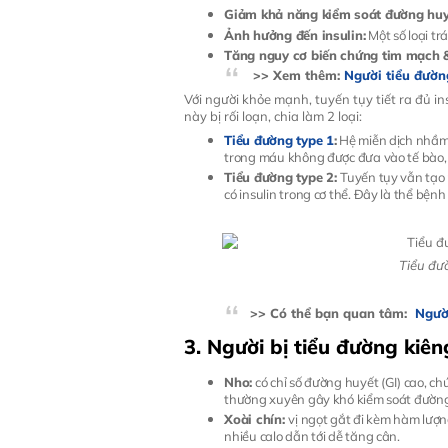
Giảm khả năng kiểm soát đường huy
Ảnh hưởng đến insulin:
Một số loại trá
Tăng nguy cơ biến chứng tim mạch &
>> Xem thêm:
Người tiểu đườn
Với người khỏe mạnh, tuyến tụy tiết ra đủ 
này bị rối loạn, chia làm 2 loại:
Tiểu đường type 1
:
Hệ miễn dịch nhầm l
trong máu không được đưa vào tế bào, 
Tiểu đường type 2:
Tuyến tụy vẫn tạo 
có insulin trong cơ thể. Đây là thể bện
Tiểu đườ
>> Có thể bạn quan tâm:
Ngườ
3. Người bị tiểu đường kiê
Nho:
có chỉ số đường huyết (GI) cao, c
thường xuyên gây khó kiểm soát đường
Xoài chín:
vị ngọt gắt đi kèm hàm lượn
nhiều calo dẫn tới dễ tăng cân.