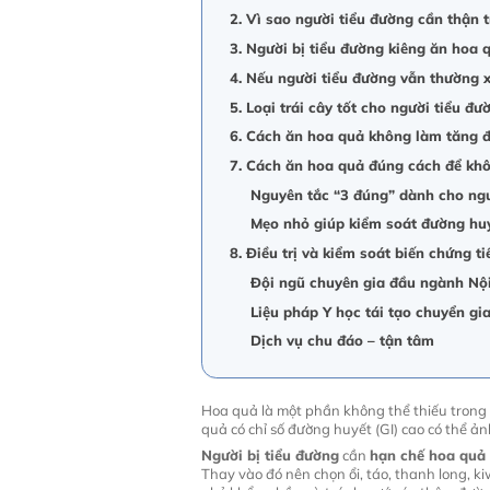
2. Vì sao người tiểu đường cần thận 
3. Người bị tiểu đường kiêng ăn hoa 
4. Nếu người tiểu đường vẫn thường xu
5. Loại trái cây tốt cho người tiểu đư
6. Cách ăn hoa quả không làm tăng 
7. Cách ăn hoa quả đúng cách để kh
Nguyên tắc “3 đúng” dành cho ngư
Mẹo nhỏ giúp kiểm soát đường huyế
8. Điều trị và kiểm soát biến chứng t
Đội ngũ chuyên gia đầu ngành Nội
Liệu pháp Y học tái tạo chuyển g
Dịch vụ chu đáo – tận tâm
Hoa quả là một phần không thể thiếu trong 
quả có chỉ số đường huyết (GI) cao có thể ả
Người bị tiểu đường
cần
hạn chế hoa quả 
Thay vào đó nên chọn ổi, táo, thanh long, k