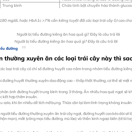
Trung bình
Chứa tinh bột chuyển hóa thành gluco
180 mg/dL hoặc HbA1c >7% cần kiêng tuyệt đối các loại trái cây GI cao cho 
Người bị tiểu đường kiêng ăn hoa quả gì? Đây là câu trả lời
iểu đường
n thường xuyên ăn các loại trái cây này thì sa
ác loại trái cây có chỉ số đường huyết cao nằm trong nhóm tiểu đường kiêng
i đường huyết thường xuyên dao động cao – thấp thất thường, cơ thể sẽ mệt mỏi
phản ánh đường huyết trung bình trong 3 tháng. Ăn nhiều hoa quả ngọt sẽ kh
c kết hợp thêm insulin.
iàu calo, khi ăn nhiều dễ tích mỡ bụng. Thừa cân lại làm tình trạng kháng insul
người tiểu đường thường xuyên ăn trái cây ngọt, đường huyết cao kéo dài sẽ 
thận mạn), mắt (võng mạc tiểu đường, mù lòa) và thần kinh ngoại biên (tê bì ta