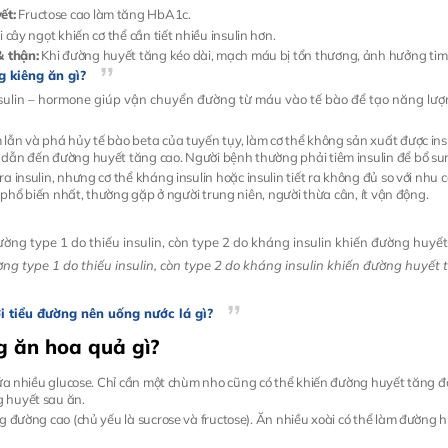
ết:
Fructose cao làm tăng HbA1c.
i cây ngọt khiến cơ thể cần tiết nhiều insulin hơn.
 thận:
Khi đường huyết tăng kéo dài, mạch máu bị tổn thương, ảnh hưởng tim,
g kiêng ăn gì?
insulin – hormone giúp vận chuyển đường từ máu vào tế bào để tạo năng lư
ẫn và phá hủy tế bào beta của tuyến tụy, làm cơ thể không sản xuất được insul
dẫn đến đường huyết tăng cao. Người bệnh thường phải tiêm insulin để bổ su
ra insulin, nhưng cơ thể kháng insulin hoặc insulin tiết ra không đủ so với nh
h phổ biến nhất, thường gặp ở người trung niên, người thừa cân, ít vận động.
ng type 1 do thiếu insulin, còn type 2 do kháng insulin khiến đường huyết
i tiểu đường nên uống nước lá gì?
ng ăn hoa quả gì?
hứa nhiều glucose. Chỉ cần một chùm nho cũng có thể khiến đường huyết tăng độ
 huyết sau ăn.
g đường cao (chủ yếu là sucrose và fructose). Ăn nhiều xoài có thể làm đường