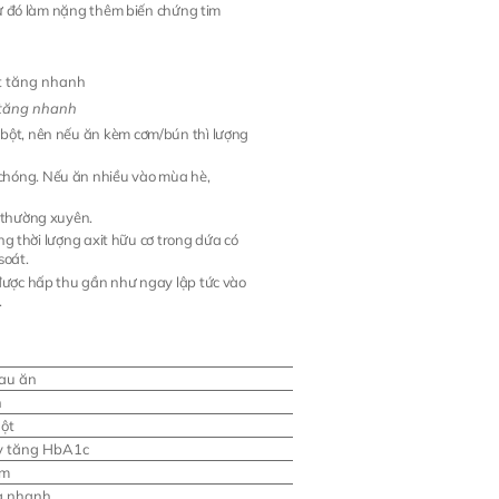
từ đó làm nặng thêm biến chứng tim
 tăng nhanh
bột, nên nếu ăn kèm cơm/bún thì lượng
chóng. Nếu ăn nhiều vào mùa hè,
n thường xuyên.
ồng thời lượng axit hữu cơ trong dứa có
soát.
g được hấp thu gần như ngay lập tức vào
.
sau ăn
n
gột
ây tăng HbA1c
ùm
g nhanh