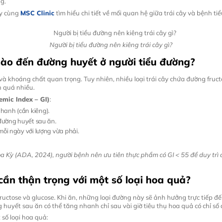
g.
ãy cùng
MSC Clinic
tìm hiểu chi tiết về mối quan hệ giữa trái cây và bệnh
Người bị tiểu đường nên kiêng trái cây gì?
nào đến đường huyết ở người tiểu đường?
và khoáng chất quan trọng. Tuy nhiên, nhiều loại trái cây chứa đường fruct
 quá nhiều.
emic Index – GI)
:
anh (cần kiêng).
 đường huyết sau ăn.
mỗi ngày với lượng vừa phải.
a Kỳ (ADA, 2024), người bệnh nên ưu tiên thực phẩm có GI < 55 để duy trì
 cần thận trọng với một số loại hoa quả?
 fructose và glucose. Khi ăn, những loại đường này sẽ ảnh hưởng trực tiếp đ
g huyết sau ăn có thể tăng nhanh chỉ sau vài giờ tiêu thụ hoa quả có chỉ số 
 số loại hoa quả: