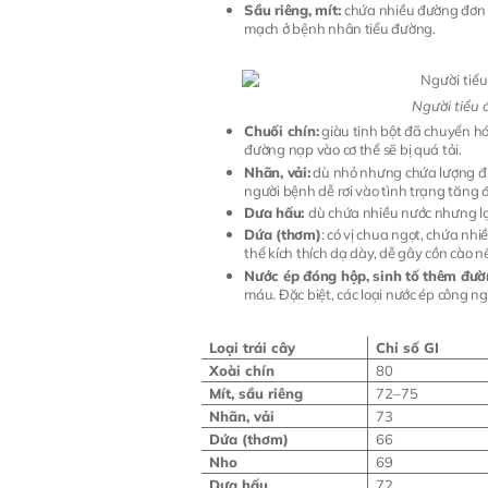
Sầu riêng, mít:
chứa nhiều đường đơn v
mạch ở bệnh nhân tiểu đường.
Người tiểu
Chuối chín:
giàu tinh bột đã chuyển h
đường nạp vào cơ thể sẽ bị quá tải.
Nhãn, vải:
dù nhỏ nhưng chứa lượng đư
người bệnh dễ rơi vào tình trạng tăng 
Dưa hấu:
dù chứa nhiều nước nhưng lạ
Dứa (thơm)
: có vị chua ngọt, chứa nhi
thể kích thích dạ dày, dễ gây cồn cào n
Nước ép đóng hộp, sinh tố thêm đư
máu. Đặc biệt, các loại nước ép công 
Loại trái cây
Chỉ số GI
Xoài chín
80
Mít, sầu riêng
72–75
Nhãn, vải
73
Dứa (thơm)
66
Nho
69
Dưa hấu
72