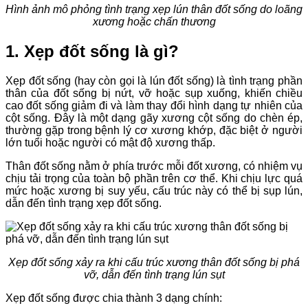
Hình ảnh mô phỏng tình trạng xẹp lún thân đốt sống do loãng
xương hoặc chấn thương
1. Xẹp đốt sống là gì?
Xẹp đốt sống (hay còn gọi là lún đốt sống) là tình trạng phần
thân của đốt sống bị nứt, vỡ hoặc sụp xuống, khiến chiều
cao đốt sống giảm đi và làm thay đổi hình dạng tự nhiên của
cột sống. Đây là một dạng gãy xương cột sống do chèn ép,
thường gặp trong bệnh lý cơ xương khớp, đặc biệt ở người
lớn tuổi hoặc người có mật độ xương thấp.
Thân đốt sống nằm ở phía trước mỗi đốt xương, có nhiệm vụ
chịu tải trọng của toàn bộ phần trên cơ thể. Khi chịu lực quá
mức hoặc xương bị suy yếu, cấu trúc này có thể bị sụp lún,
dẫn đến tình trạng xẹp đốt sống.
Xẹp đốt sống xảy ra khi cấu trúc xương thân đốt sống bị phá
vỡ, dẫn đến tình trạng lún sụt
Xẹp đốt sống được chia thành 3 dạng chính: