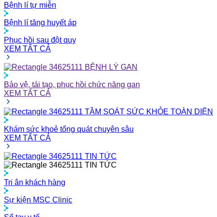
Bệnh lí tự miễn
Bệnh lí tăng huyết áp
Phục hồi sau đột quỵ
XEM TẤT CẢ
BỆNH LÝ GAN
Bảo vệ, tái tạo, phục hồi chức năng gan
XEM TẤT CẢ
TẦM SOÁT SỨC KHỎE TOÀN DIỆN
Khám sức khoẻ tổng quát chuyên sâu
XEM TẤT CẢ
TIN TỨC
TIN TỨC
Tri ân khách hàng
Sự kiện MSC Clinic