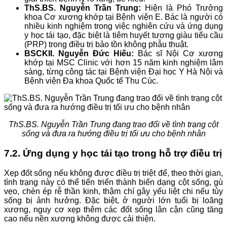
ThS.BS. Nguyễn Trần Trung:
Hiện là Phó Trưởng
khoa Cơ xương khớp tại Bệnh viện E. Bác là người có
nhiều kinh nghiệm trong việc nghiên cứu và ứng dụng
y học tái tạo, đặc biệt là tiêm huyết tương giàu tiểu cầu
(PRP) trong điều trị bảo tồn không phẫu thuật.
BSCKII. Nguyễn Đức Hiếu:
Bác sĩ Nội Cơ xương
khớp tại MSC Clinic với hơn 15 năm kinh nghiệm lâm
sàng, từng công tác tại Bệnh viện Đại học Y Hà Nội và
Bệnh viện Đa khoa Quốc tế Thu Cúc.
ThS.BS. Nguyễn Trần Trung đang trao đổi về tình trạng cột
sống và đưa ra hướng điều trị tối ưu cho bệnh nhân
7.2. Ứng dụng y học tái tạo trong hỗ trợ điều trị
Xẹp đốt sống nếu không được điều trị triệt để, theo thời gian,
tình trạng này có thể tiến triển thành biến dạng cột sống, gù
vẹo, chèn ép rễ thần kinh, thậm chí gây yếu liệt chi nếu tủy
sống bị ảnh hưởng. Đặc biệt, ở người lớn tuổi bị loãng
xương, nguy cơ xẹp thêm các đốt sống lân cận cũng tăng
cao nếu nền xương không được cải thiện.