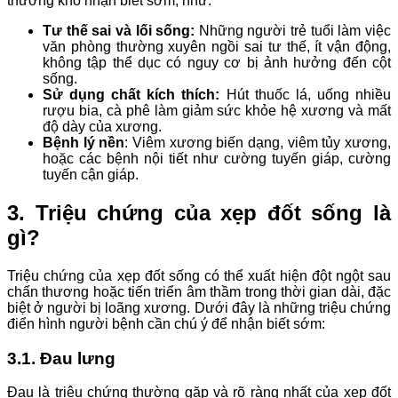
thường khó nhận biết sớm, như:
Tư thế sai và lối sống:
Những người trẻ tuổi làm việc
văn phòng thường xuyên ngồi sai tư thế, ít vận động,
không tập thể dục có nguy cơ bị ảnh hưởng đến cột
sống.
Sử dụng chất kích thích:
Hút thuốc lá, uống nhiều
rượu bia, cà phê làm giảm sức khỏe hệ xương và mất
độ dày của xương.
Bệnh lý nền
: Viêm xương biến dạng, viêm tủy xương,
hoặc các bệnh nội tiết như cường tuyến giáp, cường
tuyến cận giáp.
3. Triệu chứng của xẹp đốt sống là
gì?
Triệu chứng của xẹp đốt sống có thể xuất hiện đột ngột sau
chấn thương hoặc tiến triển âm thầm trong thời gian dài, đặc
biệt ở người bị loãng xương. Dưới đây là những triệu chứng
điển hình người bệnh cần chú ý để nhận biết sớm:
3.1. Đau lưng
Đau là triệu chứng thường gặp và rõ ràng nhất của xẹp đốt