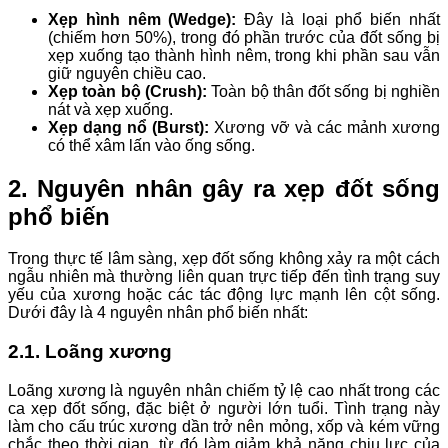
Xẹp hình nêm (Wedge):
Đây là loại phổ biến nhất
(chiếm hơn 50%), trong đó phần trước của đốt sống bị
xẹp xuống tạo thành hình nêm, trong khi phần sau vẫn
giữ nguyên chiều cao.
Xẹp toàn bộ (Crush):
Toàn bộ thân đốt sống bị nghiền
nát và xẹp xuống.
Xẹp dạng nổ (Burst):
Xương vỡ và các mảnh xương
có thể xâm lấn vào ống sống.
2. Nguyên nhân gây ra xẹp đốt sống
phổ biến
Trong thực tế lâm sàng, xẹp đốt sống không xảy ra một cách
ngẫu nhiên mà thường liên quan trực tiếp đến tình trạng suy
yếu của xương hoặc các tác động lực mạnh lên cột sống.
Dưới đây là 4 nguyên nhân phổ biến nhất:
2.1. Loãng xương
Loãng xương là nguyên nhân chiếm tỷ lệ cao nhất trong các
ca xẹp đốt sống, đặc biệt ở người lớn tuổi. Tình trạng này
làm cho cấu trúc xương dần trở nên mỏng, xốp và kém vững
chắc theo thời gian, từ đó làm giảm khả năng chịu lực của