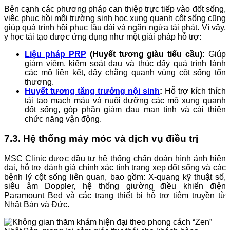
Bên cạnh các phương pháp can thiệp trực tiếp vào đốt sống,
việc phục hồi môi trường sinh học xung quanh cột sống cũng
giúp quá trình hồi phục lâu dài và ngăn ngừa tái phát. Vì vậy,
y học tái tạo được ứng dụng như một giải pháp hỗ trợ:
Liệu pháp PRP
(Huyết tương giàu tiểu cầu):
Giúp
giảm viêm, kiểm soát đau và thúc đẩy quá trình lành
các mô liên kết, dây chằng quanh vùng cột sống tổn
thương.
Huyết tương tăng trưởng nội sinh
:
Hỗ trợ kích thích
tái tạo mạch máu và nuôi dưỡng các mô xung quanh
đốt sống, góp phần giảm đau mạn tính và cải thiện
chức năng vận động.
7.3. Hệ thống máy móc và dịch vụ điều trị
MSC Clinic được đầu tư hệ thống chẩn đoán hình ảnh hiện
đại, hỗ trợ đánh giá chính xác tình trạng xẹp đốt sống và các
bệnh lý cột sống liên quan, bao gồm: X-quang kỹ thuật số,
siêu âm Doppler, hệ thống giường điều khiển điện
Paramount Bed và các trang thiết bị hỗ trợ tiêm truyền từ
Nhật Bản và Đức.