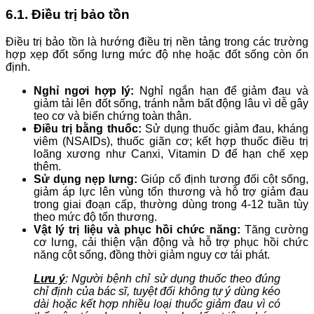
6.1. Điều trị bảo tồn
Điều trị bảo tồn là hướng điều trị nền tảng trong các trường
hợp xẹp đốt sống lưng mức độ nhẹ hoặc đốt sống còn ổn
định.
Nghỉ ngơi hợp lý:
Nghỉ ngắn hạn để giảm đau và
giảm tải lên đốt sống, tránh nằm bất động lâu vì dễ gây
teo cơ và biến chứng toàn thân.
Điều trị bằng thuốc:
Sử dụng thuốc giảm đau, kháng
viêm (NSAIDs), thuốc giãn cơ; kết hợp thuốc điều trị
loãng xương như Canxi, Vitamin D để hạn chế xẹp
thêm.
Sử dụng nẹp lưng:
Giúp cố định tương đối cột sống,
giảm áp lực lên vùng tổn thương và hỗ trợ giảm đau
trong giai đoạn cấp, thường dùng trong 4-12 tuần tùy
theo mức độ tổn thương.
Vật lý trị liệu và phục hồi chức năng:
Tăng cường
cơ lưng, cải thiện vận động và hỗ trợ phục hồi chức
năng cột sống, đồng thời giảm nguy cơ tái phát.
Lưu ý
: Người bệnh chỉ sử dụng thuốc theo đúng
chỉ định của bác sĩ, tuyệt đối không tự ý dùng kéo
dài hoặc kết hợp nhiều loại thuốc giảm đau vì có