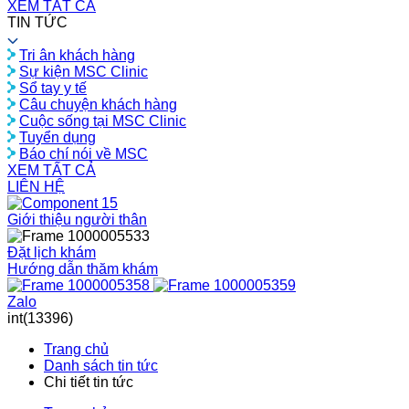
XEM TẤT CẢ
TIN TỨC
Tri ân khách hàng
Sự kiện MSC Clinic
Sổ tay y tế
Câu chuyện khách hàng
Cuộc sống tại MSC Clinic
Tuyển dụng
Báo chí nói về MSC
XEM TẤT CẢ
LIÊN HỆ
Giới thiệu người thân
Đặt lịch khám
Hướng dẫn thăm khám
Zalo
int(13396)
Trang chủ
Danh sách tin tức
Chi tiết tin tức