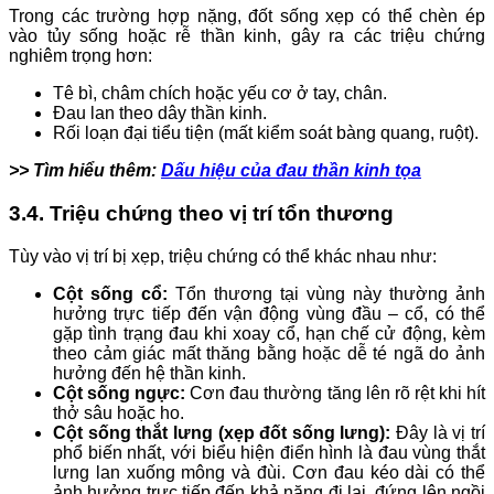
Trong các trường hợp nặng, đốt sống xẹp có thể chèn ép
vào tủy sống hoặc rễ thần kinh, gây ra các triệu chứng
nghiêm trọng hơn:
Tê bì, châm chích hoặc yếu cơ ở tay, chân.
Đau lan theo dây thần kinh.
Rối loạn đại tiểu tiện (mất kiểm soát bàng quang, ruột).
>> Tìm hiểu thêm:
Dấu hiệu của đau thần kinh tọa
3.4. Triệu chứng theo vị trí tổn thương
Tùy vào vị trí bị xẹp, triệu chứng có thể khác nhau như:
Cột sống cổ:
Tổn thương tại vùng này thường ảnh
hưởng trực tiếp đến vận động vùng đầu – cổ, có thể
gặp tình trạng đau khi xoay cổ, hạn chế cử động, kèm
theo cảm giác mất thăng bằng hoặc dễ té ngã do ảnh
hưởng đến hệ thần kinh.
Cột sống ngực:
Cơn đau thường tăng lên rõ rệt khi hít
thở sâu hoặc ho.
Cột sống thắt lưng (xẹp đốt sống lưng):
Đây là vị trí
phổ biến nhất, với biểu hiện điển hình là đau vùng thắt
lưng lan xuống mông và đùi. Cơn đau kéo dài có thể
ảnh hưởng trực tiếp đến khả năng đi lại, đứng lên ngồi