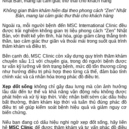
Không gian thăm khám hiện đại theo phong cách “Zen” Nhật
Bản, mang lại cảm giác thư thái cho khách hàng
Ngoài ra, mỗi người bệnh đến MSC International Clinic đều
được trải nghiệm không gian trị liệu phong cách “Zen” Nhật
Bản, với thiết kế yên tĩnh, hài hòa, giúp giảm căng thẳng tinh
thần, tạo cảm giác thư giãn và thoải mái trong suốt quá trình
thăm khám và điều trị.
Bên cạnh đó, MSC Clinic còn xây dựng quy trình thăm khám
chuyên sâu 1:1 với chuyên gia, trong đó người bệnh được
tư vấn kỹ lưỡng về tình trạng bệnh, mức độ tổn thương cũng
như hướng điều trị phù hợp theo từng cá thể, đảm bảo tính
chính xác và cá nhân hóa trong phác đồ điều trị.
Xẹp đốt sống
không chỉ gây đau lưng mà còn ảnh hưởng
lâu dài đến tư thế và khả năng vận động nếu không được
phát hiện và xử lý kịp thời. Việc nhận biết sớm các dấu hiệu
bất thường, thăm khám kịp thời và tuân thủ đúng phác đồ
điều trị sẽ giúp kiểm soát bệnh hiệu quả và giảm nguy cơ
biến chứng.
Nếu bạn đang có dấu hiệu nghi ngờ xẹp đốt sống, hãy liên
hệ
MSC Clinic
để được thăm khám và tư vấn phác đồ điều