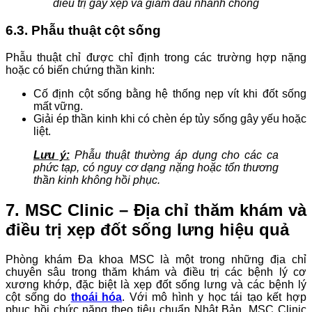
điều trị gãy xẹp và giảm đau nhanh chóng
6.3. Phẫu thuật cột sống
Phẫu thuật chỉ được chỉ định trong các trường hợp nặng
hoặc có biến chứng thần kinh:
Cố định cột sống bằng hệ thống nẹp vít khi đốt sống
mất vững.
Giải ép thần kinh khi có chèn ép tủy sống gây yếu hoặc
liệt.
Lưu ý:
Phẫu thuật thường áp dụng cho các ca
phức tạp, có nguy cơ dạng nặng hoặc tổn thương
thần kinh không hồi phục.
7. MSC Clinic – Địa chỉ thăm khám và
điều trị xẹp đốt sống lưng hiệu quả
Phòng khám Đa khoa MSC là một trong những địa chỉ
chuyên sâu trong thăm khám và điều trị các bệnh lý cơ
xương khớp, đặc biệt là xẹp đốt sống lưng và các bệnh lý
cột sống do
thoái hóa
. Với mô hình y học tái tạo kết hợp
phục hồi chức năng theo tiêu chuẩn Nhật Bản, MSC Clinic