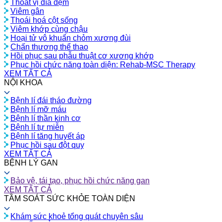
Thoát vị đĩa đệm
Viêm gân
Thoái hoá cột sống
Viêm khớp cùng chậu
Hoại tử vô khuẩn chỏm xương đùi
Chấn thương thể thao
Hồi phục sau phẫu thuật cơ xương khớp
Phục hồi chức năng toàn diện: Rehab-MSC Therapy
XEM TẤT CẢ
NỘI KHOA
Bệnh lí đái tháo đường
Bệnh lí mỡ máu
Bệnh lí thần kinh cơ
Bệnh lí tự miễn
Bệnh lí tăng huyết áp
Phục hồi sau đột quỵ
XEM TẤT CẢ
BỆNH LÝ GAN
Bảo vệ, tái tạo, phục hồi chức năng gan
XEM TẤT CẢ
TẦM SOÁT SỨC KHỎE TOÀN DIỆN
Khám sức khoẻ tổng quát chuyên sâu