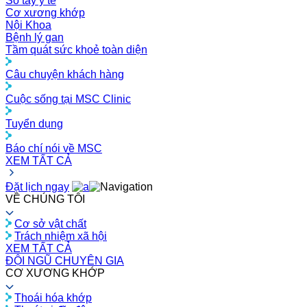
Sổ tay y tế
Cơ xương khớp
Nội Khoa
Bệnh lý gan
Tầm quát sức khoẻ toàn diện
Câu chuyện khách hàng
Cuộc sống tại MSC Clinic
Tuyển dụng
Báo chí nói về MSC
XEM TẤT CẢ
Đặt lịch ngay
VỀ CHÚNG TÔI
Cơ sở vật chất
Trách nhiệm xã hội
XEM TẤT CẢ
ĐỘI NGŨ CHUYÊN GIA
CƠ XƯƠNG KHỚP
Thoái hóa khớp