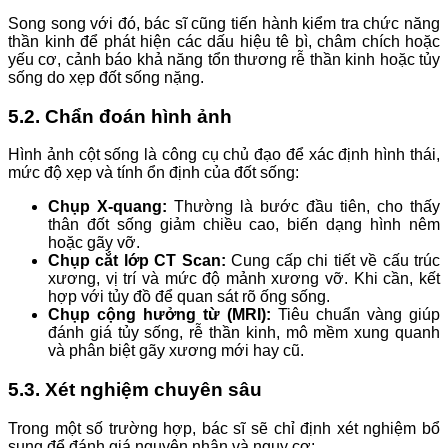
Song song với đó, bác sĩ cũng tiến hành kiểm tra chức năng
thần kinh để phát hiện các dấu hiệu tê bì, châm chích hoặc
yếu cơ, cảnh báo khả năng tổn thương rễ thần kinh hoặc tủy
sống do xẹp đốt sống nặng.
5.2. Chẩn đoán hình ảnh
Hình ảnh cột sống là công cụ chủ đạo để xác định hình thái,
mức độ xẹp và tính ổn định của đốt sống:
Chụp X-quang:
Thường là bước đầu tiên, cho thấy
thân đốt sống giảm chiều cao, biến dạng hình nêm
hoặc gãy vỡ.
Chụp cắt lớp CT Scan:
Cung cấp chi tiết về cấu trúc
xương, vị trí và mức độ mảnh xương vỡ. Khi cần, kết
hợp với tủy đồ để quan sát rõ ống sống.
Chụp cộng hưởng từ (MRI):
Tiêu chuẩn vàng giúp
đánh giá tủy sống, rễ thần kinh, mô mềm xung quanh
và phân biệt gãy xương mới hay cũ.
5.3. Xét nghiệm chuyên sâu
Trong một số trường hợp, bác sĩ sẽ chỉ định xét nghiệm bổ
sung để đánh giá nguyên nhân và nguy cơ: