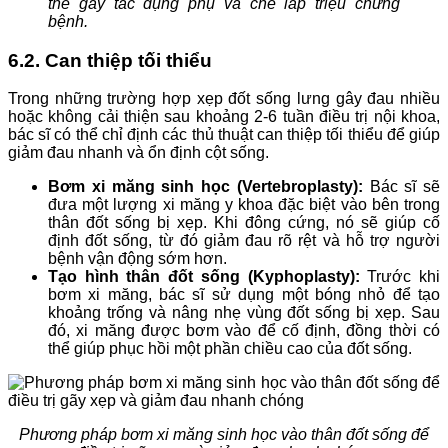
thể gây tác dụng phụ và che lấp triệu chứng
bệnh.
6.2. Can thiệp tối thiểu
Trong những trường hợp xẹp đốt sống lưng gây đau nhiều
hoặc không cải thiện sau khoảng 2-6 tuần điều trị nội khoa,
bác sĩ có thể chỉ định các thủ thuật can thiệp tối thiểu để giúp
giảm đau nhanh và ổn định cột sống.
Bơm xi măng sinh học (Vertebroplasty):
Bác sĩ sẽ
đưa một lượng xi măng y khoa đặc biệt vào bên trong
thân đốt sống bị xẹp. Khi đông cứng, nó sẽ giúp cố
định đốt sống, từ đó giảm đau rõ rệt và hỗ trợ người
bệnh vận động sớm hơn.
Tạo hình thân đốt sống (Kyphoplasty):
Trước khi
bơm xi măng, bác sĩ sử dụng một bóng nhỏ để tạo
khoảng trống và nâng nhẹ vùng đốt sống bị xẹp. Sau
đó, xi măng được bơm vào để cố định, đồng thời có
thể giúp phục hồi một phần chiều cao của đốt sống.
Phương pháp bơm xi măng sinh học vào thân đốt sống để