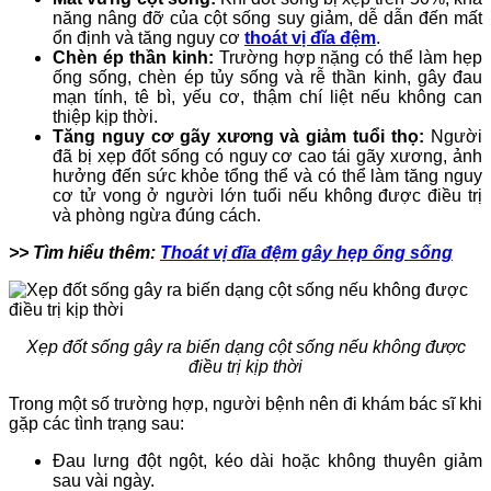
năng nâng đỡ của cột sống suy giảm, dễ dẫn đến mất
ổn định và tăng nguy cơ
thoát vị đĩa đệm
.
Chèn ép thần kinh:
Trường hợp nặng có thể làm hẹp
ống sống, chèn ép tủy sống và rễ thần kinh, gây đau
mạn tính, tê bì, yếu cơ, thậm chí liệt nếu không can
thiệp kịp thời.
Tăng nguy cơ gãy xương và giảm tuổi thọ:
Người
đã bị xẹp đốt sống có nguy cơ cao tái gãy xương, ảnh
hưởng đến sức khỏe tổng thể và có thể làm tăng nguy
cơ tử vong ở người lớn tuổi nếu không được điều trị
và phòng ngừa đúng cách.
>> Tìm hiểu thêm:
Thoát vị đĩa đệm gây hẹp ống sống
Xẹp đốt sống gây ra biến dạng cột sống nếu không được
điều trị kịp thời
Trong một số trường hợp, người bệnh nên đi khám bác sĩ khi
gặp các tình trạng sau:
Đau lưng đột ngột, kéo dài hoặc không thuyên giảm
sau vài ngày.