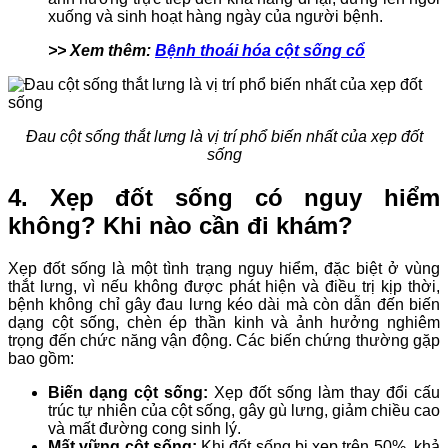
xuống và sinh hoạt hàng ngày của người bệnh.
>> Xem thêm:
Bệnh thoái hóa cột sống cổ
Đau cột sống thắt lưng là vị trí phổ biến nhất của xẹp đốt
sống
4. Xẹp đốt sống có nguy hiểm
không? Khi nào cần đi khám?
Xẹp đốt sống là một tình trạng nguy hiểm, đặc biệt ở vùng
thắt lưng, vì nếu không được phát hiện và điều trị kịp thời,
bệnh không chỉ gây đau lưng kéo dài mà còn dẫn đến biến
dạng cột sống, chèn ép thần kinh và ảnh hưởng nghiêm
trọng đến chức năng vận động. Các biến chứng thường gặp
bao gồm:
Biến dạng cột sống:
Xẹp đốt sống làm thay đổi cấu
trúc tự nhiên của cột sống, gây gù lưng, giảm chiều cao
và mất đường cong sinh lý.
Mất vững cột sống:
Khi đốt sống bị xẹp trên 50%, khả