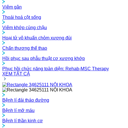
Viêm gân
Thoái hoá cột sống
Viêm khớp cùng chậu
Hoại tử vô khuẩn chỏm xương đùi
Chấn thương thể thao
Hồi phục sau phẫu thuật cơ xương khớp
Phục hồi chức năng toàn diện: Rehab-MSC Therapy
XEM TẤT CẢ
NỘI KHOA
NỘI KHOA
Bệnh lí đái tháo đường
Bệnh lí mỡ máu
Bệnh lí thần kinh cơ