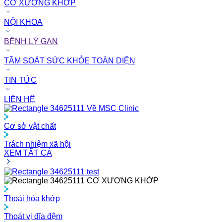
CƠ XƯƠNG KHỚP
NỘI KHOA
BỆNH LÝ GAN
TẦM SOÁT SỨC KHỎE TOÀN DIỆN
TIN TỨC
LIÊN HỆ
Về MSC Clinic
Cơ sở vật chất
Trách nhiệm xã hội
XEM TẤT CẢ
test
CƠ XƯƠNG KHỚP
Thoái hóa khớp
Thoát vị đĩa đệm