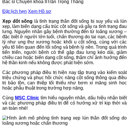
Bác sĩ Chuyên khoa II
Trần Trọng Thắng
Đặt lịch hẹn
Xem Hồ sơ
Xẹp đốt sống
là tình trạng thân đốt sống bị suy yếu và lún
xẹp, làm biến dạng cấu trúc cột sống và gây ra tình trạng đau
lưng. Nguyên nhân gây bệnh thường đến từ loãng xương –
đặc biệt ở người lớn tuổi, chấn thương do tai nạn, các bệnh
lý như ung thư xương hoặc khối u cột sống, cùng với các
yếu tố liên quan đến lối sống và bệnh lý nền. Trong quá trình
tiến triển, người bệnh có thể gặp đau lưng kéo dài, giảm
chiều cao hoặc biến dạng cột sống, thậm chí ảnh hưởng đến
hệ thần kinh nếu không được phát hiện sớm.
Các phương pháp điều trị hiện nay tập trung vào kiểm soát
triệu chứng và phục hồi chức năng cột sống thông qua điều
trị bảo tồn, can thiệp tối thiểu như bơm xi măng sinh học
hoặc phẫu thuật trong trường hợp nặng.
Cùng
MSC Clinic
tìm hiểu nguyên nhân, dấu hiệu nhận biết
và các phương pháp điều trị để có hướng xử trí kịp thời và
an toàn nhé!