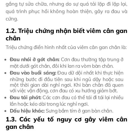
gắng tự sửa chữa, nhưng do sự quá tải lặp đi lặp lại,
quá trình phục hồi không hoàn thiện, gây ra đau và
cứng.
1.2. Triệu chứng nhận biết viêm cân gan
chân
Triệu chứng điển hình nhất của viêm cân gan chân là:
Đau nhói ở gót chân:
Cơn đau thường tập trung ở
mặt dưới gót chân, đôi khi lan ra vòm bàn chân.
Đau vào buổi sáng:
Đau dữ dội nhất khi thực hiện
những bước đi đầu tiên sau khi ngủ dậy hoặc sau
một thời gian dài nghỉ ngơi. Khi bàn chân đã quen
với việc vận động, cơn đau có xu hướng giảm bớt.
Đau tái phát:
Các cơn đau có thể tái đi tái lại nhiều
lần hoặc kéo dài trong lúc nghỉ ngơi.
Dấu hiệu khác:
Sưng bầm tím ở gan bàn chân.
1.3. Các yếu tố nguy cơ gây viêm cân
gan chân