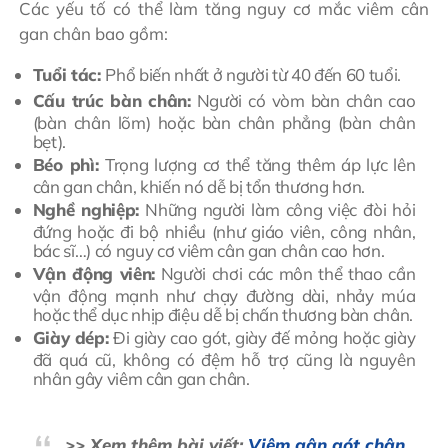
Các yếu tố có thể làm tăng nguy cơ mắc viêm cân
gan chân bao gồm:
Tuổi tác:
Phổ biến nhất ở người từ 40 đến 60 tuổi.
Cấu trúc bàn chân:
Người có vòm bàn chân cao
(bàn chân lõm) hoặc bàn chân phẳng (bàn chân
bẹt).
Béo phì:
Trọng lượng cơ thể tăng thêm áp lực lên
cân gan chân, khiến nó dễ bị tổn thương hơn.
Nghề nghiệp:
Những người làm công việc đòi hỏi
đứng hoặc đi bộ nhiều (như giáo viên, công nhân,
bác sĩ…) có nguy cơ viêm cân gan chân cao hơn.
Vận động viên:
Người chơi các môn thể thao cần
vận động mạnh như chạy đường dài, nhảy múa
hoặc thể dục nhịp điệu dễ bị chấn thương bàn chân.
Giày dép:
Đi giày cao gót, giày đế mỏng hoặc giày
đã quá cũ, không có đệm hỗ trợ cũng là nguyên
nhân gây viêm cân gan chân.
>> Xem thêm bài viết:
Viêm gân gót chân