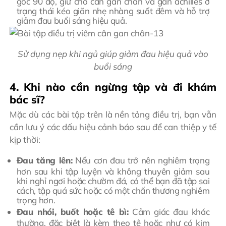
góc 90 độ, giữ cho cân gan chân và gân achilles ở
trạng thái kéo giãn nhẹ nhàng suốt đêm và hỗ trợ
giảm đau buổi sáng hiệu quả.
Sử dụng nẹp khi ngủ giúp giảm đau hiệu quả vào
buổi sáng
4. Khi nào cần ngừng tập và đi khám
bác sĩ?
Mặc dù các bài tập trên là nền tảng điều trị, bạn vẫn
cần lưu ý các dấu hiệu cảnh báo sau để can thiệp y tế
kịp thời:
Đau tăng lên:
Nếu cơn đau trở nên nghiêm trọng
hơn sau khi tập luyện và không thuyên giảm sau
khi nghỉ ngơi hoặc chườm đá, có thể bạn đã tập sai
cách, tập quá sức hoặc có một chấn thương nghiêm
trọng hơn.
Đau nhói, buốt hoặc tê bì:
Cảm giác đau khác
thường, đặc biệt là kèm theo tê hoặc như có kim