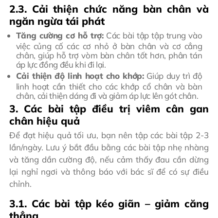
2.3. Cải thiện chức năng bàn chân và
ngăn ngừa tái phát
Tăng cường cơ hỗ trợ:
Các bài tập tập trung vào
việc củng cố các cơ nhỏ ở bàn chân và cơ cẳng
chân, giúp hỗ trợ vòm bàn chân tốt hơn, phân tán
áp lực đồng đều khi đi lại.
Cải thiện độ linh hoạt cho khớp:
Giúp duy trì độ
linh hoạt cần thiết cho các khớp cổ chân và bàn
chân, cải thiện dáng đi và giảm áp lực lên gót chân.
3. Các bài tập điều trị viêm cân gan
chân hiệu quả
Để đạt hiệu quả tối ưu, bạn nên tập các bài tập 2-3
lần/ngày. Lưu ý bắt đầu bằng các bài tập nhẹ nhàng
và tăng dần cường độ, nếu cảm thấy đau cần dừng
lại nghỉ ngơi và thông báo với bác sĩ để có sự điều
chỉnh.
3.1. Các bài tập kéo giãn – giảm căng
thẳng