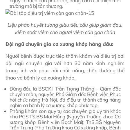
nguy cơ rách gân phức tạp, bằng cách cải thiện môi
trường mô bị tổn thương.
Liệu pháp huyết tương giàu tiểu cầu giúp giảm đau,
kiểm soát viêm cho người viêm cân gan chân
Đội ngũ chuyên gia cơ xương khớp hàng đầu:
Người bệnh được trực tiếp thăm khám và điều trị bởi
đội ngũ chuyên gia với hơn 30 năm kinh nghiệm
trong lĩnh vực phục hồi chức năng, chấn thương thể
thao và bệnh lý cơ xương khớp.
Đứng đầu là BSCKII Trần Trọng Thắng – Giám đốc
chuyên môn, nguyên Phó Giám đốc Bệnh viện Phục
hồi chức năng Hà Nội, đã điều trị thành công hàng
nghìn ca bệnh lý cơ xương khớp phức tạp.
Phòng khám còn quy tụ các chuyên gia uy tín khác
như PGS.TS.BS Mai Hồng (Nguyên Trưởng khoa Cơ
xương khớp, Bệnh viện Bạch Mai); ThS.BS Nguyễn
Trần Trung (Phó Trưởng khoa Cơ xương khớp, Bệnh