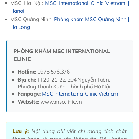
MSC Hà Nội:
MSC International Clinic Vietnam |
Hanoi
MSC Quảng Ninh:
Phòng khám MSC Quảng Ninh |
Ha Long
PHÒNG KHÁM MSC INTERNATIONAL
CLINIC
Hotline:
0975.576.376
Địa chỉ:
TT20-21-22, 204 Nguyễn Tuân,
Phường Thanh Xuân, Thành phố Hà Nội.
Fanpage:
MSC International Clinic Vietnam
Website:
www.mscclinic.vn
Lưu ý:
Nội dung bài viết chỉ mang tính chất
tham khảo và cung cấp thông tin. Đây không