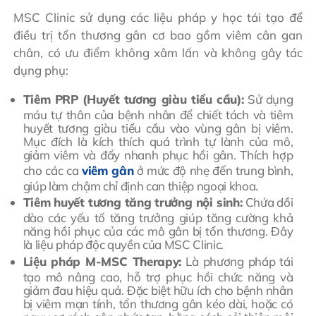
MSC Clinic sử dụng các liệu pháp y học tái tạo để
điều trị tổn thương gân cơ bao gồm viêm cân gan
chân, có ưu điểm không xâm lấn và không gây tác
dụng phụ:
Tiêm PRP (Huyết tương giàu tiểu cầu):
Sử dụng
máu tự thân của bệnh nhân để chiết tách và tiêm
huyết tương giàu tiểu cầu vào vùng gân bị viêm.
Mục đích là kích thích quá trình tự lành của mô,
giảm viêm và đẩy nhanh phục hồi gân. Thích hợp
cho các ca
viêm gân
ở mức độ nhẹ đến trung bình,
giúp làm chậm chỉ định can thiệp ngoại khoa.
Tiêm huyết tương tăng trưởng nội sinh:
Chứa dồi
dào các yếu tố tăng trưởng giúp tăng cường khả
năng hồi phục của các mô gân bị tổn thương. Đây
là liệu pháp độc quyền của MSC Clinic.
Liệu pháp M-MSC Therapy:
Là phương pháp tái
tạo mô nâng cao, hỗ trợ phục hồi chức năng và
giảm đau hiệu quả. Đặc biệt hữu ích cho bệnh nhân
bị viêm mạn tính, tổn thương gân kéo dài, hoặc có