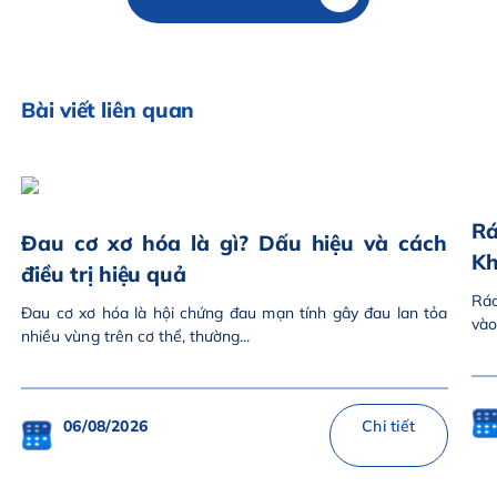
Bài viết liên quan
Rá
Đau cơ xơ hóa là gì? Dấu hiệu và cách
Kh
điều trị hiệu quả
Rác
Đau cơ xơ hóa là hội chứng đau mạn tính gây đau lan tỏa
vào
nhiều vùng trên cơ thể, thường...
06/08/2026
Chi tiết