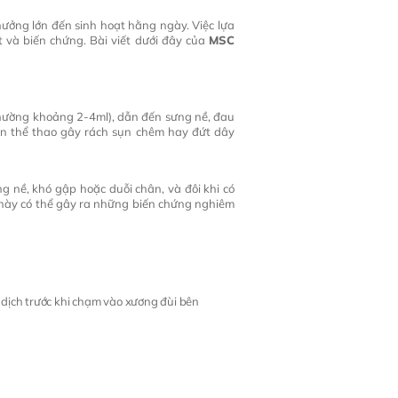
ưởng lớn đến sinh hoạt hằng ngày. Việc lựa
 và biến chứng. Bài viết dưới đây của
MSC
 thường khoảng 2-4ml), dẫn đến sưng nề, đau
ạn thể thao gây rách sụn chêm hay đứt dây
g nề, khó gập hoặc duỗi chân, và đôi khi có
ng này có thể gây ra những biến chứng nghiêm
 dịch trước khi chạm vào xương đùi bên