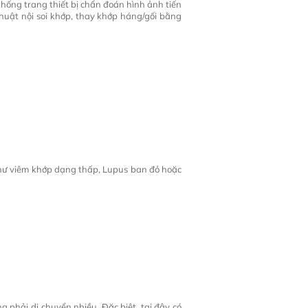
ống trang thiết bị chẩn đoán hình ảnh tiến
uật nội soi khớp, thay khớp háng/gối bằng
như viêm khớp dạng thấp, Lupus ban đỏ hoặc
phải di chuyển nhiều. Đặc biệt, tại đây có