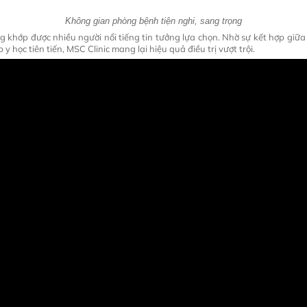
Không gian phòng bệnh tiện nghi, sang trọng
ương khớp được nhiều người nổi tiếng tin tưởng lựa chọn. Nhờ sự kết hợp gi
y học tiên tiến, MSC Clinic mang lại hiệu quả điều trị vượt trội.