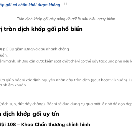
hớp gối có chữa khỏi được không
Tràn dịch khớp gối gây nóng đỏ gối là dấu hiệu nguy hiểm
ị tràn dịch khớp gối phổ biến
Ds)
: Giúp giảm sưng và đau nhanh chóng.
huẩn.
viêm mạnh, nhưng cần được kiểm soát chặt chẽ vì có thể gây tác dụng phụ nếu 
ừa giúp bác sĩ xác định nguyên nhân gây tràn dịch (gout hoặc vi khuẩn). 
cơ nhiễm khuẩn.
(rách sụn, đứt dây chằng). Bác sĩ sẽ đưa dụng cụ qua một lỗ nhỏ để dọn dẹ
n dịch khớp gối uy tín
đội 108 – Khoa Chấn thương chỉnh hình