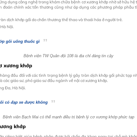
ứng dụng công nghệ trong khám chữa bệnh cơ xương khớp nhờ sở hữu hệ th
hẩn đoán chính xác tổn thương cũng như áp dụng các phương pháp phẫu th
tràn dịch khớp gối do chấn thương thể thao và thoái hóa ở người trẻ.
 Hà Nội.
ớp gối uống thuốc gì
Bệnh viện TW Quân đội 108 là địa chỉ đáng tin cậy
Cơ xương khớp
hàng đầu đối với các tình trạng bệnh lý gây tràn dịch khớp gối phức tạp 
là các giáo sư, phó giáo sư đầu ngành về nội cơ xương khớp.
ng Đa, Hà Nội.
gối có đạp xe được không
Bệnh viện Bạch Mai có thế mạnh điều trị bệnh lý cơ xương khớp phức tạp
 xương khớp
p riêng biệt giúp bệnh nhân được hội chẩn đa khoa ngay tại chỗ mà không 