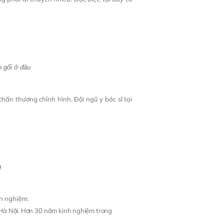
p gối ở đâu
chấn thương chỉnh hình. Đội ngũ y bác sĩ tại
g
nh nghiệm:
Hà Nội. Hơn 30 năm kinh nghiệm trong