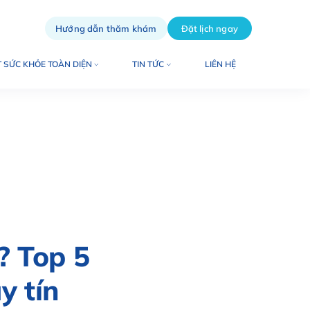
Hướng dẫn thăm khám
Đặt lịch ngay
 SỨC KHỎE TOÀN DIỆN
TIN TỨC
LIÊN HỆ
? Top 5
y tín