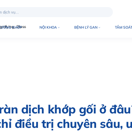
XƯƠNG KHỚP
NỘI KHOA
BỆNH LÝ GAN
TẦM SOÁT
ràn dịch khớp gối ở đâu
chỉ điều trị chuyên sâu, u