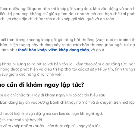
 được nhiều người quan tâm khi khớp gối sưng đau, khó vận động và ảnh h
điều trị phù hợp không chỉ giúp giảm đau nhanh mà còn hạn chế tái phát
ch lựa chọn địa chỉ chữa tràn dịch khớp gối hiệu quả và an toàn.
h bôi trơn trong khoang khớp gối gia tăng bất thường (vượt quá mức bình
ân. Hiện tượng này thường xảy ra do các chấn thương (như ngã, tai n
n tính như
thoái hóa khớp
,
viêm khớp dạng thấp
, và gout.
hớp bị sưng to rõ rệt so với bên còn lại, kèm theo cảm giác căng tức, nặn
ông được phát hiện và điều trị kịp thời tại các cơ sở y tế uy tín, tình trạ
suy giảm khả năng đi lại vĩnh viễn.
nào cần đi khám ngay lập tức?
m địa chỉ chữa trị. Hãy đi khám ngay khi có các tín hiệu sau:
: Bạn dùng tay ấn vào xương bánh chè thấy nó “nổi” và di chuyển trên một lớp
hỉ xuất hiện khi vận động mà còn kéo dài bạn khi nghỉ ngơi.
ệch, trục chân bị thay đổi.
của viêm khớp nhiễm khuẩn – cần được cấp cứu ngay lập tức.