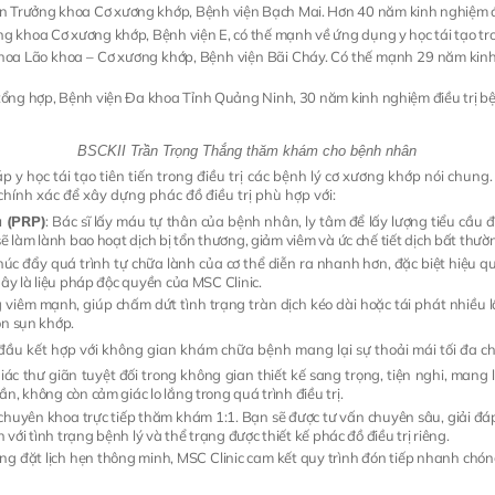
n Trưởng khoa Cơ xương khớp, Bệnh viện Bạch Mai. Hơn 40 năm kinh nghiệm điề
ng khoa Cơ xương khớp, Bệnh viện E, có thế mạnh về ứng dụng y học tái tạo tro
khoa Lão khoa – Cơ xương khớp, Bệnh viện Bãi Cháy. Có thế mạnh 29 năm kinh 
tổng hợp, Bệnh viện Đa khoa Tỉnh Quảng Ninh, 30 năm kinh nghiệm điều trị bệ
BSCKII Trần Trọng Thắng thăm khám cho bệnh nhân
 y học tái tạo tiên tiến trong điều trị các bệnh lý cơ xương khớp nói chung. 
chính xác để xây dựng phác đồ điều trị phù hợp với:
u (PRP)
: Bác sĩ lấy máu tự thân của bệnh nhân, ly tâm để lấy lượng tiểu cầu đ
ẽ làm lành bao hoạt dịch bị tổn thương, giảm viêm và ức chế tiết dịch bất thườ
húc đẩy quá trình tự chữa lành của cơ thể diễn ra nhanh hơn, đặc biệt hiệu q
Đây là liệu pháp độc quyền của MSC Clinic.
 viêm mạnh, giúp chấm dứt tình trạng tràn dịch kéo dài hoặc tái phát nhiều 
òn sụn khớp.
đầu kết hợp với không gian khám chữa bệnh mang lại sự thoải mái tối đa c
ác thư giãn tuyệt đối trong không gian thiết kế sang trọng, tiện nghi, mang 
n, không còn cảm giác lo lắng trong quá trình điều trị.
ĩ chuyên khoa trực tiếp thăm khám 1:1. Bạn sẽ được tư vấn chuyên sâu, giải đ
 với tình trạng bệnh lý và thể trạng được thiết kế phác đồ điều trị riêng.
ống đặt lịch hẹn thông minh, MSC Clinic cam kết quy trình đón tiếp nhanh chó