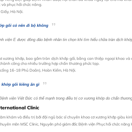
t và phục hồi chức năng.
 Giấy, Hà Nội.
ớp gối có nên đi bộ không
 viện E được đông đảo bệnh nhân tin chọn khi tìm hiểu chữa tràn dịch khớ
cơ xương khớp, bao gồm tràn dịch khớp gối, bằng can thiệp ngoại khoa và 
ị thành công cho nhiều trường hợp chấn thương phức tạp.
 cổng 16-18 Phủ Doãn), Hoàn Kiếm, Hà Nội.
 khớp gối kiêng ăn gì
Bệnh viện Việt Đức có thế mạnh trong điều trị cơ xương khớp do chấn thươn
ernational Clinic
hăm khám và điều trị bởi đội ngũ bác sĩ chuyên khoa cơ xương khớp giàu ki
chuyên môn MSC Clinic, Nguyên phó giám đốc Bệnh viện Phục hồi chức năng 