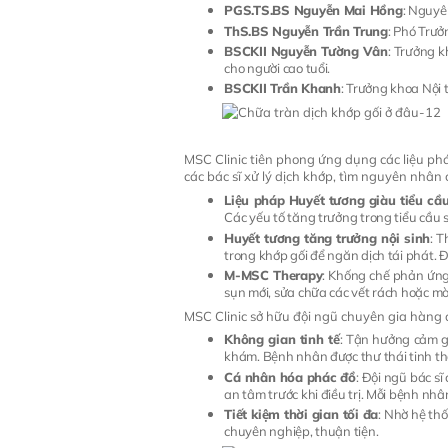
PGS.TS.BS Nguyễn Mai Hồng
: Nguyê
ThS.BS Nguyễn Trần Trung
: Phó Trưở
BSCKII Nguyễn Tường Vân
: Trưởng 
cho người cao tuổi.
BSCKII Trần Khanh
: Trưởng khoa Nội 
MSC Clinic tiên phong ứng dụng các liệu pháp
các bác sĩ xử lý dịch khớp, tìm nguyên nhân 
Liệu pháp Huyết tương giàu tiểu cầ
Các yếu tố tăng trưởng trong tiểu cầu s
Huyết tương tăng trưởng nội sinh
: T
trong khớp gối để ngăn dịch tái phát. 
M-MSC Therapy
: Khống chế phản ứng
sụn mới, sửa chữa các vết rách hoặc m
MSC Clinic sở hữu đội ngũ chuyên gia hàng 
Không gian tinh tế
: Tận hưởng cảm gi
khám. Bệnh nhân được thư thái tinh thầ
Cá nhân hóa phác đồ
: Đội ngũ bác s
an tâm trước khi điều trị. Mỗi bệnh nhân
Tiết kiệm thời gian tối đa
: Nhờ hệ th
chuyên nghiệp, thuận tiện.