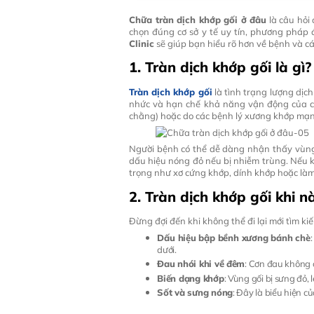
Chữa tràn dịch khớp gối ở đâu
là câu hỏi
chọn đúng cơ sở y tế uy tín, phương pháp 
Clinic
sẽ giúp bạn hiểu rõ hơn về bệnh và cá
1. Tràn dịch khớp gối là gì?
Tràn dịch khớp gối
là tình trạng lượng dịc
nhức và hạn chế khả năng vận động của ch
chằng) hoặc do các bệnh lý xương khớp mạ
Người bệnh có thể dễ dàng nhận thấy vùng k
dấu hiệu nóng đỏ nếu bị nhiễm trùng. Nếu kh
trọng như xơ cứng khớp, dính khớp hoặc làm 
2. Tràn dịch khớp gối khi 
Đừng đợi đến khi không thể đi lại mới tìm kiế
Dấu hiệu bập bềnh xương bánh chè
dưới.
Đau nhói khi về đêm
: Cơn đau không c
Biến dạng khớp
: Vùng gối bị sưng đỏ, l
Sốt và sưng nóng
: Đây là biểu hiện 