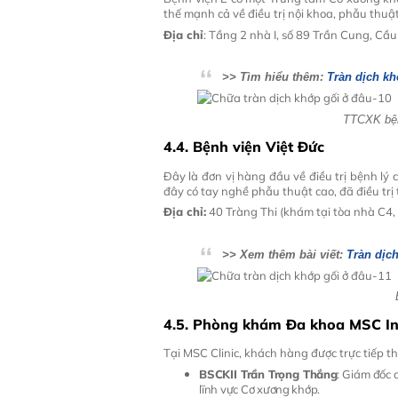
thế mạnh cả về điều trị nội khoa, phẫu thuậ
Địa chỉ
: Tầng 2 nhà I, số 89 Trần Cung, Cầu
>> Tìm hiểu thêm:
Tràn dịch kh
TTCXK bệnh
4.4. Bệnh viện Việt Đức
Đây là đơn vị hàng đầu về điều trị bệnh lý 
đây có tay nghề phẫu thuật cao, đã điều tr
Địa chỉ:
40 Tràng Thi (khám tại tòa nhà C4,
>> Xem thêm bài viết:
Tràn dịch
4.5. Phòng khám Đa khoa MSC Int
Tại MSC Clinic, khách hàng được trực tiếp t
BSCKII Trần Trọng Thắng
: Giám đốc 
lĩnh vực Cơ xương khớp.