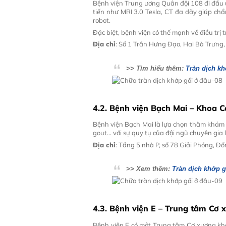
Bệnh viện Trung ương Quân đội 108 đi đầu 
tiến như MRI 3.0 Tesla, CT đa dãy giúp c
robot.
Đặc biệt, bệnh viện có thế mạnh về điều trị 
Địa chỉ
: Số 1 Trần Hưng Đạo, Hai Bà Trưng,
>> Tìm hiểu thêm:
Tràn dịch kh
4.2. Bệnh viện Bạch Mai – Khoa 
Bệnh viện Bạch Mai là lựa chọn thăm khám 
gout… với sự quy tụ của đội ngũ chuyên gia 
Địa chỉ
: Tầng 5 nhà P, số 78 Giải Phóng, Đố
>> Xem thêm:
Tràn dịch khớp 
4.3. Bệnh viện E – Trung tâm Cơ
Bệnh viện E có một Trung tâm Cơ xương khớ