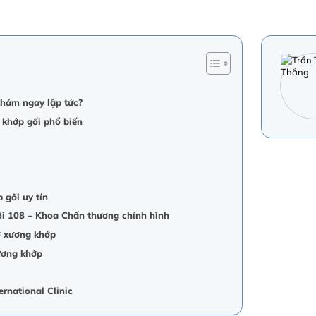
 khám ngay lập tức?
h khớp gối phổ biến
p gối uy tín
ội 108 – Khoa Chấn thương chỉnh hình
ơ xương khớp
xương khớp
rnational Clinic