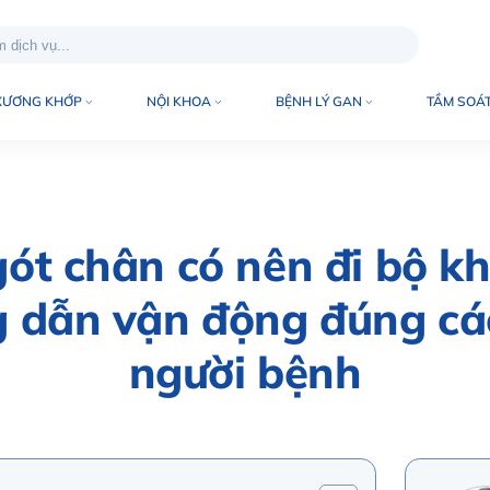
XƯƠNG KHỚP
NỘI KHOA
BỆNH LÝ GAN
TẦM SOÁT
gót chân có nên đi bộ k
 dẫn vận động đúng cá
người bệnh