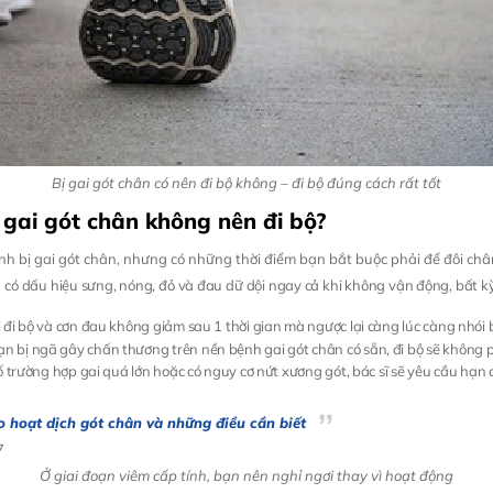
Bị gai gót chân có nên đi bộ không – đi bộ đúng cách rất tốt
 gai gót chân không nên đi bộ?
bệnh bị gai gót chân, nhưng có những thời điểm bạn bắt buộc phải để đôi ch
n có dấu hiệu sưng, nóng, đỏ và đau dữ dội ngay cả khi không vận động, bất k
i đi bộ và cơn đau không giảm sau 1 thời gian mà ngược lại càng lúc càng nhói 
ạn bị ngã gây chấn thương trên nền bệnh gai gót chân có sẵn, đi bộ sẽ không ph
ố trường hợp gai quá lớn hoặc có nguy cơ nứt xương gót, bác sĩ sẽ yêu cầu hạn 
 hoạt dịch gót chân và những điều cần biết
Ở giai đoạn viêm cấp tính, bạn nên nghỉ ngơi thay vì hoạt động