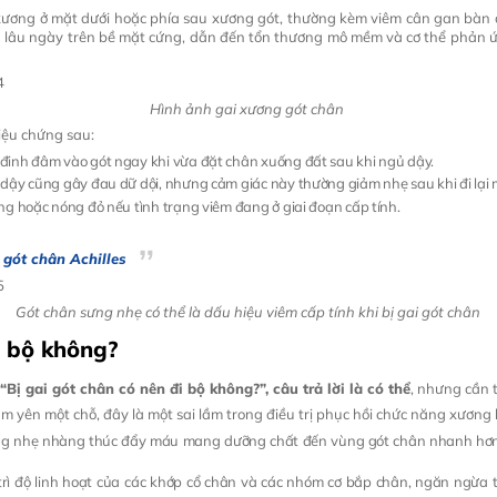
 xương ở mặt dưới hoặc phía sau xương gót, thường kèm viêm cân gan bàn 
 lâu ngày trên bề mặt cứng, dẫn đến tổn thương mô mềm và cơ thể phản ứn
Hình ảnh gai xương gót chân
iệu chứng sau:
 đinh đâm vào gót ngay khi vừa đặt chân xuống đất sau khi ngủ dậy.
dậy cũng gây đau dữ dội, nhưng cảm giác này thường giảm nhẹ sau khi đi lại m
ưng hoặc nóng đỏ nếu tình trạng viêm đang ở giai đoạn cấp tính.
gót chân Achilles
Gót chân sưng nhẹ có thể là dấu hiệu viêm cấp tính khi bị gai gót chân
i bộ không?
“Bị gai gót chân có nên đi bộ không?”, câu trả lời là có thể
, nhưng cần 
yên một chỗ, đây là một sai lầm trong điều trị phục hồi chức năng xương kh
ng nhẹ nhàng thúc đẩy máu mang dưỡng chất đến vùng gót chân nhanh hơn, 
 trì độ linh hoạt của các khớp cổ chân và các nhóm cơ bắp chân, ngăn ngừa 