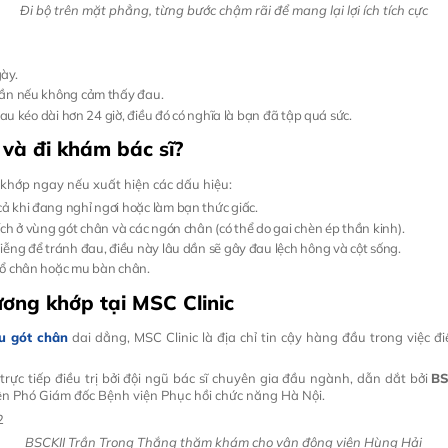
Đi bộ trên mặt phẳng, từng bước chậm rãi để mang lại lợi ích tích cực
ày.
uần nếu không cảm thấy đau.
đau kéo dài hơn 24 giờ, điều đó có nghĩa là bạn đã tập quá sức.
 và đi khám bác sĩ?
khớp ngay nếu xuất hiện các dấu hiệu:
cả khi đang nghỉ ngơi hoặc làm bạn thức giấc.
ch ở vùng gót chân và các ngón chân (có thể do gai chèn ép thần kinh).
hiễng để tránh đau, điều này lâu dần sẽ gây đau lệch hông và cột sống.
 cổ chân hoặc mu bàn chân.
ương khớp tại MSC Clinic
u gót chân
dai dẳng, MSC Clinic là địa chỉ tin cậy hàng đầu trong việc đ
ực tiếp điều trị bởi đội ngũ bác sĩ chuyên gia đầu ngành, dẫn dắt bởi
BS
ên Phó Giám đốc Bệnh viện Phục hồi chức năng Hà Nội.
BSCKII Trần Trọng Thắng thăm khám cho vận động viên Hùng Hải