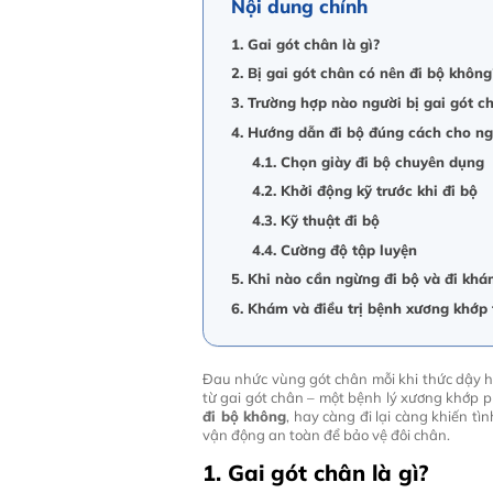
Nội dung chính
1. Gai gót chân là gì?
2. Bị gai gót chân có nên đi bộ không
3. Trường hợp nào người bị gai gót c
4. Hướng dẫn đi bộ đúng cách cho ng
4.1. Chọn giày đi bộ chuyên dụng
4.2. Khởi động kỹ trước khi đi bộ
4.3. Kỹ thuật đi bộ
4.4. Cường độ tập luyện
5. Khi nào cần ngừng đi bộ và đi khá
6. Khám và điều trị bệnh xương khớp 
Đau nhức vùng gót chân mỗi khi thức dậy h
từ gai gót chân – một bệnh lý xương khớp ph
đi bộ không
, hay càng đi lại càng khiến t
vận động an toàn để bảo vệ đôi chân.
1. Gai gót chân là gì?