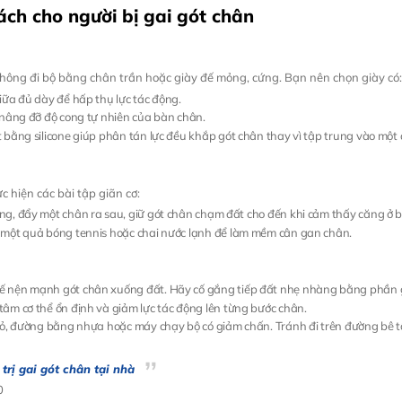
ch cho người bị gai gót chân
không đi bộ bằng chân trần hoặc giày đế mỏng, cứng. Bạn nên chọn giày có:
giữa đủ dày để hấp thụ lực tác động.
ế nâng đỡ độ cong tự nhiên của bàn chân.
t bằng silicone giúp phân tán lực đều khắp gót chân thay vì tập trung vào một 
 hiện các bài tập giãn cơ:
ờng, đẩy một chân ra sau, giữ gót chân chạm đất cho đến khi cảm thấy căng ở 
n một quả bóng tennis hoặc chai nước lạnh để làm mềm cân gan chân.
hế nện mạnh gót chân xuống đất. Hãy cố gắng tiếp đất nhẹ nhàng bằng phần g
tâm cơ thể ổn định và giảm lực tác động lên từng bước chân.
n cỏ, đường bằng nhựa hoặc máy chạy bộ có giảm chấn. Tránh đi trên đường bê 
trị gai gót chân tại nhà