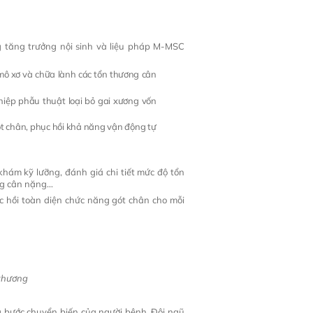
ng tăng trưởng nội sinh và liệu pháp M-MSC
o mô xơ và chữa lành các tổn thương cân
hiệp phẫu thuật loại bỏ gai xương vốn
ót chân, phục hồi khả năng vận động tự
hám kỹ lưỡng, đánh giá chi tiết mức độ tổn
ạng cân nặng…
c hồi toàn diện chức năng gót chân cho mỗi
 thương
ừng bước chuyển biến của người bệnh. Đội ngũ