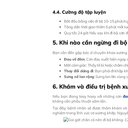
4.4. Cường độ tập luyện
Bắt đầu bằng việc đi bộ 10-15 phút/ng
Tăng dần thời gian thêm 5 phút mỗi t
Quy tắc 24 giờ: Nếu sau khi đi bộ, cơn 
5. Khi nào cần ngừng đi bộ
Bạn cần đến gặp bác sĩ chuyên khoa xương 
Đau về đêm
: Cơn đau xuất hiện ngay 
Mất cảm giác: Thấy tê bì hoặc châm chí
Thay đổi dáng đi
: Bạn phải đi khập k
Sưng nề lan rộng
: Sưng lan lên vùng
6. Khám và điều trị bệnh x
Nếu bạn đang loay hoay với những cơn
đa
không cần phẫu thuật xâm lấn.
Tại đây, bệnh nhân sẽ được thăm khám và tr
nghiệm trong lĩnh vực cơ xương khớp, Nguy