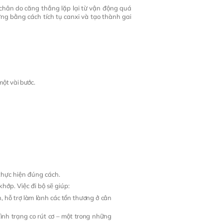
chân do căng thẳng lặp lại từ vận động quá
g bằng cách tích tụ canxi và tạo thành gai
ột vài bước.
thực hiện đúng cách.
ớp. Việc đi bộ sẽ giúp:
hỗ trợ làm lành các tổn thương ở cân
tình trạng co rút cơ – một trong những