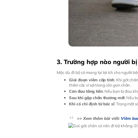
3. Trường hợp nào người bị
Mặc dù đi bộ có mang lại lợi ích cho người 
Giai đoạn viêm cấp tính
: Khi gót châ
thêm các vi sợi trong cân gan chân.
Cơn đau tăng tiến
: Nếu bạn bị đau kh
Sau khi gặp chấn thương mới
: Nếu b
Khi có chỉ định từ bác sĩ
: Trong một s
>> Xem thêm bài viết:
Viêm bao