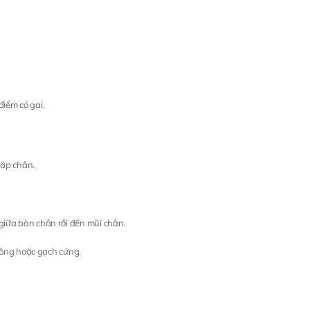
điểm có gai.
bắp chân.
iữa bàn chân rồi đến mũi chân.
tông hoặc gạch cứng.