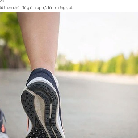
ơn.
 tố then chốt để giảm áp lực lên xương gót.