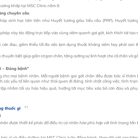
ơ xương khớp tại MSC Clinic nằm ở:
năng chuyên sâu
háp sinh học tiên tiến như Huyết tương giàu tiểu cầu (PRP), Huyết tươ
u pháp này tác động trực tiếp vào vùng viêm quanh gai gót, kích thích tái tạ
cơn đau, giảm thiểu tối đa việc lạm dụng thuốc kháng viêm hay phải can t
g chuyên biệt giúp giãn cơ gan chân, tăng cường sự linh hoạt cho cổ chân và g
i – Đúng bệnh”
g cho mọi bệnh nhân. Mỗi người bệnh gai gót chân đều được bác sĩ thăm k
các yếu tố liên quan như: thói quen đi đứng, tính chất công việc, tình tr
 lập nhằm tối ưu hóa hiệu quả, hướng tới mục tiêu xóa bỏ cơn đau và phụ
ng thuốc gì
hân được thiết kế phác đồ điều trị cá nhân hóa phù hợp với tình trạng tổn
các bác sĩ và điều dưỡng tại MSC Clinic luôn đồng hành, theo dõi sát sao t