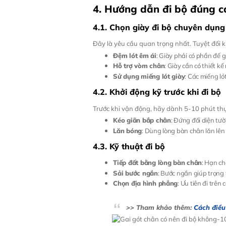
4. Hướng dẫn đi bộ đúng cá
4.1. Chọn giày đi bộ chuyên dụng
Đây là yêu cầu quan trọng nhất. Tuyệt đối 
Đệm lót êm ái
: Giày phải có phần đế 
Hỗ trợ vòm chân
: Giày cần có thiết k
Sử dụng miếng lót giày
: Các miếng ló
4.2. Khởi động kỹ trước khi đi bộ
Trước khi vận động, hãy dành 5-10 phút thực
Kéo giãn bắp chân
: Đứng đối diện tư
Lăn bóng
: Dùng lòng bàn chân lăn lê
4.3. Kỹ thuật đi bộ
Tiếp đất bằng lòng bàn chân
: Hạn c
Sải bước ngắn
: Bước ngắn giúp trọng 
Chọn địa hình phẳng
: Ưu tiên đi trê
>> Tham khảo thêm:
Cách điều 