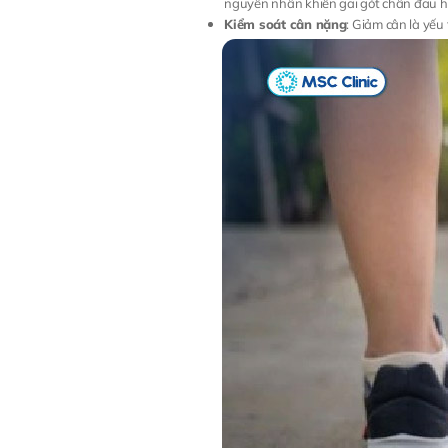
nguyên nhân khiến gai gót chân đau h
Kiểm soát cân nặng
: Giảm cân là yếu