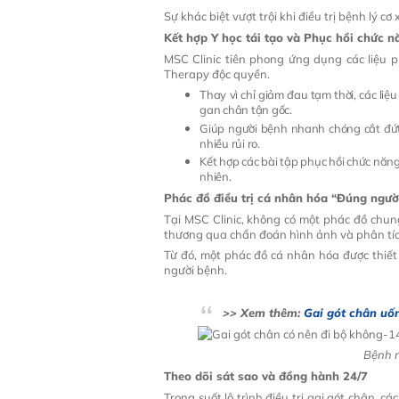
Sự khác biệt vượt trội khi điều trị bệnh lý c
Kết hợp Y học tái tạo và Phục hồi chức 
MSC Clinic tiên phong ứng dụng các liệu p
Therapy độc quyền.
Thay vì chỉ giảm đau tạm thời, các liệ
gan chân tận gốc.
Giúp người bệnh nhanh chóng cắt đứt 
nhiều rủi ro.
Kết hợp các bài tập phục hồi chức năn
nhiên.
Phác đồ điều trị cá nhân hóa “Đúng ngườ
Tại MSC Clinic, không có một phác đồ chun
thương qua chẩn đoán hình ảnh và phân tích 
Từ đó, một phác đồ cá nhân hóa được thiết
người bệnh.
>> Xem thêm:
Gai gót chân uố
Bệnh n
Theo dõi sát sao và đồng hành 24/7
Trong suốt lộ trình điều trị gai gót chân, 