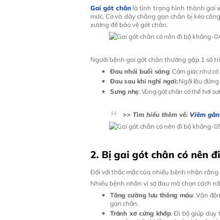
Gai gót chân
là tình trạng hình thành gai
mức. Cơ và dây chằng gan chân bị kéo căng
xương để bảo vệ gót chân.
Người bệnh gai gót chân thường gặp 1 số tr
Đau nhói buổi sáng
: Cảm giác như có
Đau sau khi nghỉ ngơi:
Ngồi lâu đứng 
Sưng nhẹ
: Vùng gót chân có thể hơi s
>> Tìm hiểu thêm về:
Viêm gân 
2. Bị gai gót chân có nên đ
Đối với thắc mắc của nhiều bệnh nhân rằng
Nhiều bệnh nhân vì sợ đau mà chọn cách nằm 
Tăng cường lưu thông máu
: Vận độ
gan chân.
Tránh xơ cứng khớp
: Đi bộ giúp duy