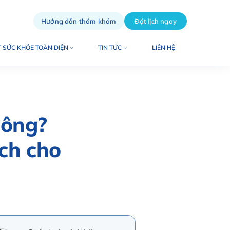
Hướng dẫn thăm khám
Đặt lịch ngay
 SỨC KHỎE TOÀN DIỆN
TIN TỨC
LIÊN HỆ
hông?
ch cho