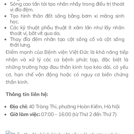
Sóng cao tần tái tạo nhân nhầy trong điều trị thoát
vị đĩa đệm.
Tạo hình thân đốt sống bằng bơm xi măng sinh
học.
Các kỹ thuật phẫu thuật ít xâm lấn như lấy nhân
thoát vị, bắt vít qua da.
Thay đĩa đệm nhân tạo cột sống cổ và cột sống
thắt lưng.
Điểm mạnh của Bệnh viện Việt Đức là khả năng tiếp
nhận và xử lý các ca bệnh phức tạp, đặc biệt là
những trường hợp đau thần kinh tọa kéo dài, có yếu
cơ, hạn chế vận động hoặc có nguy cơ biến chứng
thần kinh.
Thông tin liên hệ:
Địa chỉ:
40 Tràng Thi, phường Hoàn Kiếm, Hà Nội
Giờ làm việc:
07:00 – 16:00 (từ Thứ 2 đến Thứ 7)