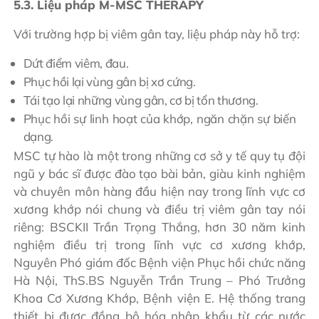
5.3. Liệu pháp M-MSC THERAPY
Với trường hợp bị viêm gân tay, liệu pháp này hỗ trợ:
Dứt điểm viêm, đau.
Phục hồi lại vùng gân bị xơ cứng.
Tái tạo lại những vùng gân, cơ bị tổn thương.
Phục hồi sự linh hoạt của khớp, ngăn chặn sự biến
dạng.
MSC tự hào là một trong những cơ sở y tế quy tụ đội
ngũ y bác sĩ được đào tạo bài bản, giàu kinh nghiệm
và chuyên môn hàng đầu hiện nay trong lĩnh vực cơ
xương khớp nói chung và điều trị viêm gân tay nói
riêng:
BSCKII Trần Trọng Thắng, hơn 30 năm kinh
nghiệm điều trị trong lĩnh vực cơ xương khớp,
Nguyên Phó giám đốc Bệnh viện Phục hồi chức năng
Hà Nội, ThS.BS Nguyễn Trần Trung – Phó Trưởng
Khoa Cơ Xương Khớp, Bệnh viện E.
Hệ thống trang
thiết bị được đồng bộ hóa nhập khẩu từ các nước