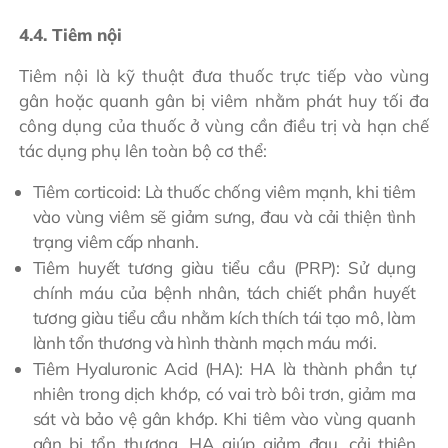
4.4. Tiêm nội
Tiêm nội là kỹ thuật đưa thuốc trực tiếp vào vùng
gân hoặc quanh gân bị viêm nhằm phát huy tối đa
công dụng của thuốc ở vùng cần điều trị và hạn chế
tác dụng phụ lên toàn bộ cơ thể:
Tiêm corticoid: Là thuốc chống viêm mạnh, khi tiêm
vào vùng viêm sẽ giảm sưng, đau và cải thiện tình
trạng viêm cấp nhanh.
Tiêm huyết tương giàu tiểu cầu (PRP): Sử dụng
chính máu của bệnh nhân, tách chiết phần huyết
tương giàu tiểu cầu nhằm kích thích tái tạo mô, làm
lành tổn thương và hình thành mạch máu mới.
Tiêm Hyaluronic Acid (HA): HA là thành phần tự
nhiên trong dịch khớp, có vai trò bôi trơn, giảm ma
sát và bảo vệ gân khớp. Khi tiêm vào vùng quanh
gân bị tổn thương, HA giúp giảm đau, cải thiện