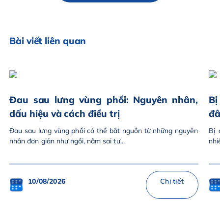
Bài viết liên quan
Đau sau lưng vùng phổi: Nguyên nhân,
Bị
dấu hiệu và cách điều trị
đâ
Đau sau lưng vùng phổi có thể bắt nguồn từ những nguyên
Bị 
nhân đơn giản như ngồi, nằm sai tư...
nhi
10/08/2026
Chi tiết