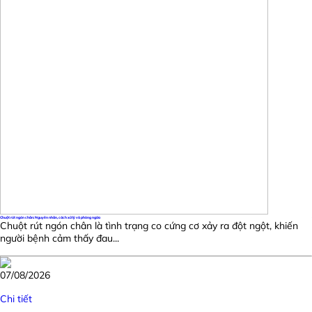
Chuột rút ngón chân: Nguyên nhân, cách xử lý và phòng ngừa
Chuột rút ngón chân là tình trạng co cứng cơ xảy ra đột ngột, khiến
người bệnh cảm thấy đau...
07/08/2026
Chi tiết