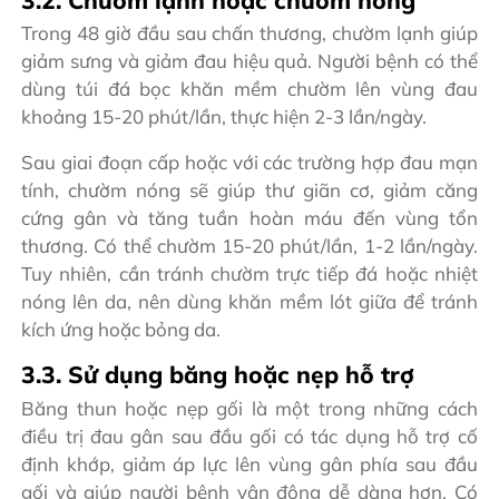
Trong 48 giờ đầu sau chấn thương, chườm lạnh giúp
giảm sưng và giảm đau hiệu quả. Người bệnh có thể
dùng túi đá bọc khăn mềm chườm lên vùng đau
khoảng 15-20 phút/lần, thực hiện 2-3 lần/ngày.
Sau giai đoạn cấp hoặc với các trường hợp đau mạn
tính, chườm nóng sẽ giúp thư giãn cơ, giảm căng
cứng gân và tăng tuần hoàn máu đến vùng tổn
thương. Có thể chườm 15-20 phút/lần, 1-2 lần/ngày.
Tuy nhiên, cần tránh chườm trực tiếp đá hoặc nhiệt
nóng lên da, nên dùng khăn mềm lót giữa để tránh
kích ứng hoặc bỏng da.
3.3. Sử dụng băng hoặc nẹp hỗ trợ
Băng thun hoặc nẹp gối là một trong những cách
điều trị đau gân sau đầu gối có tác dụng hỗ trợ cố
định khớp, giảm áp lực lên vùng gân phía sau đầu
gối và giúp người bệnh vận động dễ dàng hơn. Có