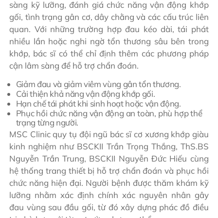
sàng kỹ lưỡng, đánh giá chức năng vận động khớp
gối, tình trạng gân cơ, dây chằng và các cấu trúc liên
quan. Với những trường hợp đau kéo dài, tái phát
nhiều lần hoặc nghi ngờ tổn thương sâu bên trong
khớp, bác sĩ có thể chỉ định thêm các phương pháp
cận lâm sàng để hỗ trợ chẩn đoán.
Giảm đau và giảm viêm vùng gân tổn thương.
Cải thiện khả năng vận động khớp gối.
Hạn chế tái phát khi sinh hoạt hoặc vận động.
Phục hồi chức năng vận động an toàn, phù hợp thể
trạng từng người.
MSC Clinic quy tụ đội ngũ bác sĩ cơ xương khớp giàu
kinh nghiệm như BSCKII Trần Trọng Thắng, ThS.BS
Nguyễn Trần Trung, BSCKII Nguyễn Đức Hiếu cùng
hệ thống trang thiết bị hỗ trợ chẩn đoán và phục hồi
chức năng hiện đại. Người bệnh được thăm khám kỹ
lưỡng nhằm xác định chính xác nguyên nhân gây
đau vùng sau đầu gối, từ đó xây dựng phác đồ điều