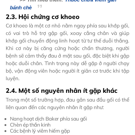
bánh chè
2.3. Hội chứng cơ khoeo
Cơ khoeo là một cơ nhỏ nằm ngay phía sau khớp gối,
có vai trò hỗ trợ gập gối, xoay cẳng chân và giúp
khớp gối chuyển động linh hoạt từ tư thế duỗi thẳng.
Khi cơ này bị căng cứng hoặc chấn thương, người
bệnh sẽ cảm thấy đau ở mặt sau gối, đặc biệt khi gập
hoặc duỗi chân. Tình trạng này dễ gặp ở người chạy
bộ, vận động viên hoặc người ít giãn cơ trước khi tập
luyện.
2.4. Một số nguyên nhân ít gặp khác
Trong một số trường hợp, đau gân sau đầu gối có thể
liên quan đến các nguyên nhân ít gặp như:
Nang hoạt dịch Baker phía sau gối
Chèn ép thần kinh
Các bệnh lý viêm hiếm gặp