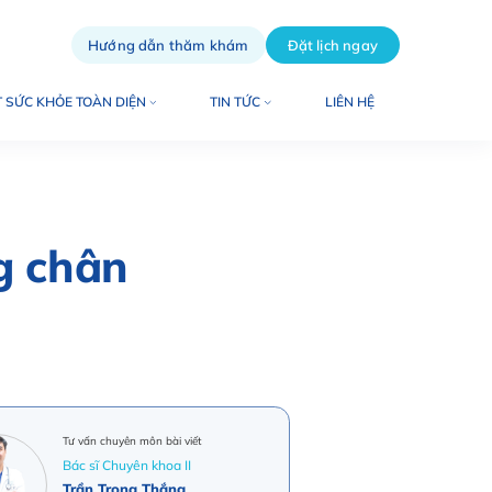
Hướng dẫn thăm khám
Đặt lịch ngay
 SỨC KHỎE TOÀN DIỆN
TIN TỨC
LIÊN HỆ
g chân
i
Tư vấn chuyên môn bài viết
Bác sĩ Chuyên khoa II
Trần Trọng Thắng