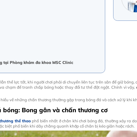
ng tại Phòng khám đa khoa MSC Clinic
lẫn thể lực tốt, khi người chơi phải di chuyển liên tục trên sân để giữ bón
, va chạm để tranh chấp bóng hoặc thay đổi tư thế đột ngột. Chính vì vậy,
 hiểu về những chấn thương thường gặp trong bóng đá và cách xử lý khi k
á bóng: Bong gân và chấn thương cơ
thương thể thao
phổ biến nhất ở chân khi chơi bóng đá, thường xảy ra d
c biệt phổ biến khi dây chằng quanh khớp cổ chân bị kéo giãn hoặc rách.