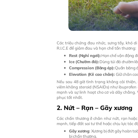
Các triệu chứng đau nhức, sưng tấy, khó d
R.I.C.E để giảm đau và hạn chế tổn thương:
Rest (Nghỉ ngơi):
Hạn chế vận động để
Ice (Chườm đá):
Dùng túi đá chườm lên
Compression (Băng ép):
Quấn băng đà
Elevation (Kê cao chân):
Giữ chân cao
Nếu sau 48 giờ tình trạng không cải thiện
viêm không steroid (NSAIDs) như ibuprofen c
mạnh và sự linh hoạt cho cơ và dây chằng. V
phục tốt nhất.
2. Nứt – Rạn – Gãy xương
Các chấn thương ở chân như nứt, rạn hoặc
mạnh, tiếp đất sai tư thế hoặc chịu lực tác đ
Gãy xương
: Xương bị đứt gãy hoàn to
bị chấn thương.