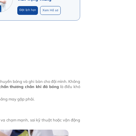
Đặt lịch hẹn
Xem Hồ sơ
g, chuyền bóng và ghi bàn cho đội mình. Không
chấn thương chân khi đá bóng
là điều khó
hông may gặp phải.
o va chạm mạnh, sai kỹ thuật hoặc vận động