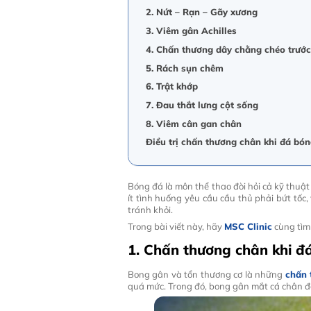
2. Nứt – Rạn – Gãy xương
3. Viêm gân Achilles
4. Chấn thương dây chằng chéo trước
5. Rách sụn chêm
6. Trật khớp
7. Đau thắt lưng cột sống
8. Viêm cân gan chân
Điều trị chấn thương chân khi đá bó
Bóng đá là môn thể thao đòi hỏi cả kỹ thuật 
ít tình huống yêu cầu cầu thủ phải bứt tốc
tránh khỏi.
Trong bài viết này, hãy
MSC Clinic
cùng tìm
1. Chấn thương chân khi đ
Bong gân và tổn thương cơ là những
chấn 
quá mức. Trong đó, bong gân mắt cá chân đặ