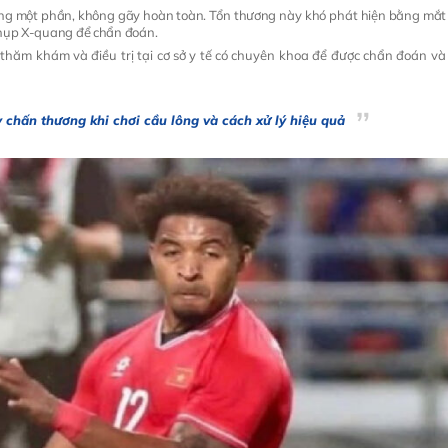
ương một phần, không gãy hoàn toàn. Tổn thương này khó phát hiện bằng mắt
 chụp X-quang để chẩn đoán.
thăm khám và điều trị tại cơ sở y tế có chuyên khoa để được chẩn đoán và 
chấn thương khi chơi cầu lông và cách xử lý hiệu quả