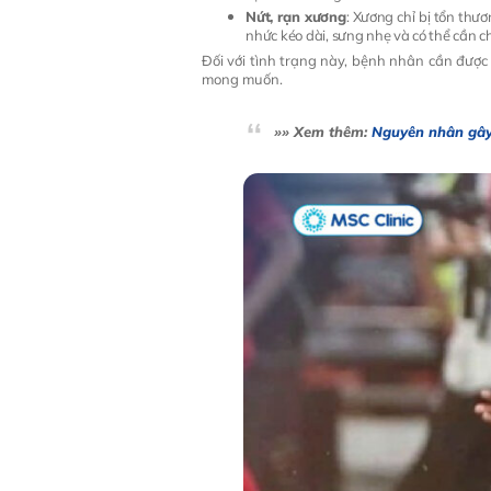
Nứt, rạn xương
: Xương chỉ bị tổn th
nhức kéo dài, sưng nhẹ và có thể cần
Đối với tình trạng này, bệnh nhân cần được 
mong muốn.
»» Xem thêm:
Nguyên nhân gây 