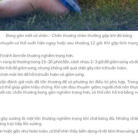
Bong gân mắt cá chân – Chấn thương chân thường gặp khi đá bóng
i chuyển có thể xuất hiện ngay hoặc sau khoảng 12 giờ. Khi gặp tình trạ
 tránh làm tổn thương nghiêm trọng hơn.
 vùng bị thương trong 15–20 phút/lần, cách nhau 2–3 giờ để giảm sưng và đ
n hồi để giảm sưng, nhưng không siết quá chặt gây cản trở tuần hoàn.
 hơn mức tim để hỗ trợ tuần hoàn và giảm sưng.
, cần đánh giá mức độ tổn thương để có phương án điều trị phù hợp. Tron
ó thể giúp giảm triệu chứng. Khi cơn đau thuyên giảm, người chơi nên thự
ới các chấn thương bong gân nghiêm trọng hơn, có thể cần hỗ trợ bằng nẹp
 gãy xương là một tổn thương nghiêm trọng khi chơi bóng đá. Những chấ
ộng trực tiếp lên xương.
àn hoặc gần như hoàn toàn, có thể nhìn thấy biến dạng rõ rệt kèm theo sưng,