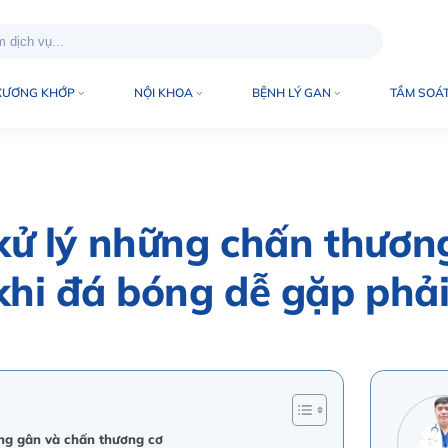
XƯƠNG KHỚP
NỘI KHOA
BỆNH LÝ GAN
TẦM SOÁT
xử lý những chấn thươn
khi đá bóng dễ gặp phả
ong gân và chấn thương cơ