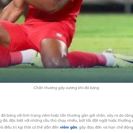
Chấn thương gãy xương khi đá bóng
 đá bóng với tình trạng viêm hoặc tổn thương gân gót chân, xảy ra do căng
 đá, đặc biệt với những cầu thủ chạy nhiều, bứt tốc đột ngột hoặc thường
à điều trị kịp thời có thể dẫn đến
viêm gân
, gây đau đớn và hạn chế đáng