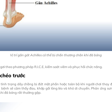
Vị trí gân gót Achilles có thể bị chấn thương chân khi đá bóng
 ngơi theo phương pháp R.I.C.E, kiểm soát viêm và phục hồi chức năng.
chéo trước
 tình trạng dây chằng bị đứt một phần hoặc toàn bộ khi người chơi thay 
 bệnh sẽ cảm thấy đau, khớp gối lỏng lẻo và khó di chuyển. Phản ứng sưn
hi đá bóng rất thường gặp.