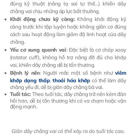
đúng kỹ thuật (nâng tạ sai tư thế…) khiến dây
chằng vai chịu những áp lực bất thường.
Khởi động chưa kỹ càng:
Không khởi động kỹ
càng trước khi tập luyện hoặc không giãn cơ đúng
cách sau hoạt động làm giảm độ linh hoạt của dây
chằng.
Yếu cơ xung quanh vai
: Đặc biệt là cơ chóp xoay
(rotator cuff), không hỗ trợ nâng đỡ đủ cho khớp
vai, khiến dây chằng dễ bị tổn thương.
Bệnh lý nền
: Người mắc một số bệnh như
viêm
khớp dạng thấp
,
thoái hóa khớp
có thể làm dây
chằng yếu đi, dễ bị giãn dây chằng bả vai.
Tuổi tác:
Theo tuổi tác, dây chằng trở nên kém đàn
hồi hơn, dễ bị tổn thương khi có va chạm hoặc vận
động mạnh.
Giãn dây chằng vai có thể xảy ra do tuổi tác cao,