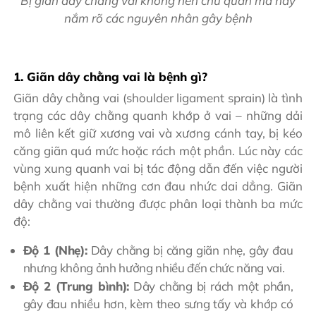
Bị giãn dây chằng vai không nên chủ quan mà hãy
nắm rõ các nguyên nhân gây bệnh
1. Giãn dây chằng vai là bệnh gì?
Giãn dây chằng vai (shoulder ligament sprain) là tình
trạng các dây chằng quanh khớp ở vai – những dải
mô liên kết giữ xương vai và xương cánh tay, bị kéo
căng giãn quá mức hoặc rách một phần. Lúc này các
vùng xung quanh vai bị tác động dẫn đến việc người
bệnh xuất hiện những cơn đau nhức dai dẳng. Giãn
dây chằng vai thường được phân loại thành ba mức
độ:
Độ 1 (Nhẹ):
Dây chằng bị căng giãn nhẹ, gây đau
nhưng không ảnh hưởng nhiều đến chức năng vai.
Độ 2 (Trung bình):
Dây chằng bị rách một phần,
gây đau nhiều hơn, kèm theo sưng tấy và khớp có