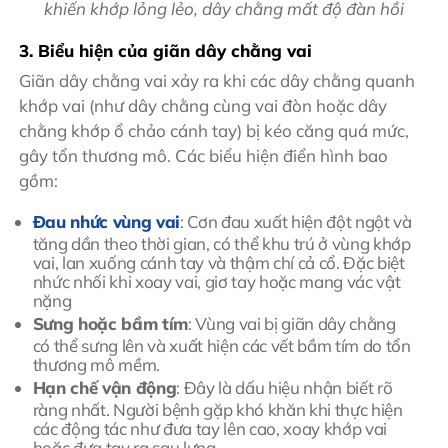
khiến khớp lỏng lẻo, dây chằng mất độ đàn hồi
3. Biểu hiện của giãn dây chằng vai
Giãn dây chằng vai xảy ra khi các dây chằng quanh
khớp vai (như dây chằng cùng vai đòn hoặc dây
chằng khớp ổ chảo cánh tay) bị kéo căng quá mức,
gây tổn thương mô. Các biểu hiện điển hình bao
gồm:
Đau nhức vùng vai
: Cơn đau xuất hiện đột ngột và
tăng dần theo thời gian, có thể khu trú ở vùng khớp
vai, lan xuống cánh tay và thậm chí cả cổ. Đặc biệt
nhức nhối khi xoay vai, giơ tay hoặc mang vác vật
nặng
Sưng hoặc bầm tím
: Vùng vai bị giãn dây chằng
có thể sưng lên và xuất hiện các vết bầm tím do tổn
thương mô mềm.
Hạn chế vận động
: Đây là dấu hiệu nhận biết rõ
ràng nhất. Người bệnh gặp khó khăn khi thực hiện
các động tác như đưa tay lên cao, xoay khớp vai
hoặc đưa tay ra sau lưng.