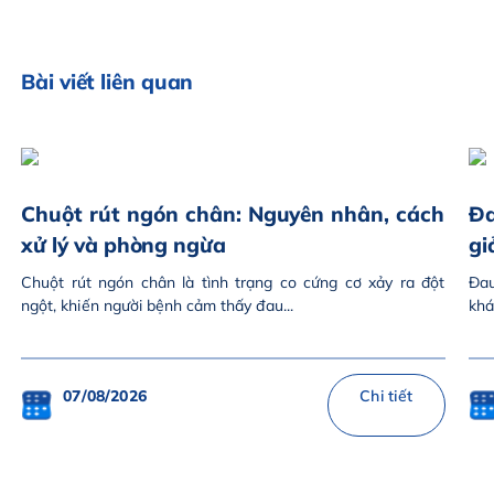
Bài viết liên quan
Chuột rút ngón chân: Nguyên nhân, cách
Đa
xử lý và phòng ngừa
gi
Chuột rút ngón chân là tình trạng co cứng cơ xảy ra đột
Đau
ngột, khiến người bệnh cảm thấy đau...
khá
07/08/2026
Chi tiết