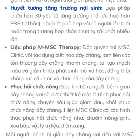
Huyết tương tăng trưởng nội sinh
:
Liệu pháp
chứa hơn 30 yếu tố tăng trưởng (Tối ưu hoá hơn
PRP tự thân), đặc biệt phù hợp với cả người lớn tuổi
hoặc trong trường hợp chấn thương tái phát nhiều
lần.
Liệu pháp M-MSC Therapy:
Độc quyền tại MSC
Clinic, với tác dụng biệt hoá dây chằng, làm liền các
tổn thương dây chằng nhanh chóng, tái tạo mạch
máu và giảm thiểu phát sinh mô xơ hóa; đồng thời
khôi phục cấu trúc và chức năng của dây chằng.
Phục hồi chức năng:
Sau khi tiêm, người bệnh giãn
dây chằng vai sẽ được thiết kế một lộ trình phục hồi
chức năng chuyên sâu giúp giảm đau, khôi phục
chức năng dây chằng. Hiện MSC Clinic có các hình
thức phục hồi chức năng như: chườm nóng/lạnh,
xoa bóp, vật lý trị liệu, điện xung…
Mỗi người bệnh bị giãn dây chằng vai đến với MSC