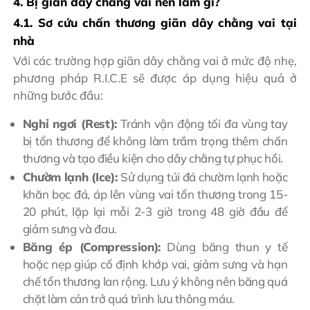
4. Bị giãn dây chằng vai nên làm gì?
4.1. Sơ cứu chấn thương giãn dây chằng vai tại
nhà
Với các trường hợp giãn dây chằng vai ở mức độ nhẹ,
phương pháp R.I.C.E sẽ được áp dụng hiệu quả ở
những bước đầu:
Nghỉ ngơi (Rest):
Tránh vận động tối đa vùng tay
bị tổn thương để không làm trầm trọng thêm chấn
thương và tạo điều kiện cho dây chằng tự phục hồi.
Chườm lạnh (Ice):
Sử dụng túi đá chườm lạnh hoặc
khăn bọc đá, áp lên vùng vai tổn thương trong 15-
20 phút, lặp lại mỗi 2-3 giờ trong 48 giờ đầu để
giảm sưng và đau.
Băng ép (Compression):
Dùng băng thun y tế
hoặc nẹp giúp cố định khớp vai, giảm sưng và hạn
chế tổn thương lan rộng. Lưu ý không nên băng quá
chặt làm cản trở quá trình lưu thông máu.