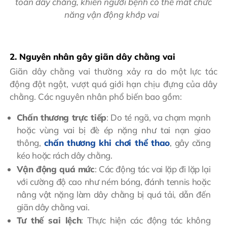
toàn dây chằng, khiến người bệnh có thể mất chức
năng vận động khớp vai
2. Nguyên nhân gây giãn dây chằng vai
Giãn dây chằng vai thường xảy ra do một lực tác
động đột ngột, vượt quá giới hạn chịu đựng của dây
chằng. Các nguyên nhân phổ biến bao gồm:
Chấn thương trực tiếp
: Do té ngã, va chạm mạnh
hoặc vùng vai bị đè ép nặng như tai nạn giao
thông,
chấn thương khi chơi thể thao
, gây căng
kéo hoặc rách dây chằng.
Vận động quá mức
: Các động tác vai lặp đi lặp lại
với cường độ cao như ném bóng, đánh tennis hoặc
nâng vật nặng làm dây chằng bị quá tải, dẫn đến
giãn dây chằng vai.
Tư thế sai lệch
: Thực hiện các động tác không