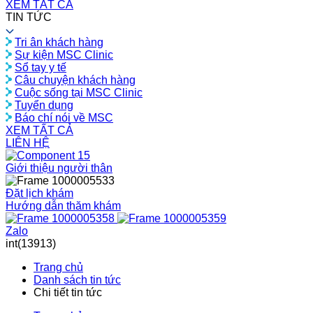
XEM TẤT CẢ
TIN TỨC
Tri ân khách hàng
Sự kiện MSC Clinic
Sổ tay y tế
Câu chuyện khách hàng
Cuộc sống tại MSC Clinic
Tuyển dụng
Báo chí nói về MSC
XEM TẤT CẢ
LIÊN HỆ
Giới thiệu người thân
Đặt lịch khám
Hướng dẫn thăm khám
Zalo
int(13913)
Trang chủ
Danh sách tin tức
Chi tiết tin tức