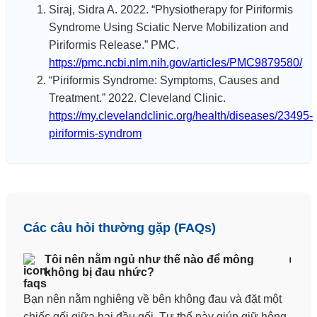
Siraj, Sidra A. 2022. “Physiotherapy for Piriformis
Syndrome Using Sciatic Nerve Mobilization and
Piriformis Release.” PMC.
https://pmc.ncbi.nlm.nih.gov/articles/PMC9879580/
“Piriformis Syndrome: Symptoms, Causes and
Treatment.” 2022. Cleveland Clinic.
https://my.clevelandclinic.org/health/diseases/23495-
piriformis-syndrom
Các câu hỏi thường gặp (FAQs)
Tôi nên nằm ngủ như thế nào để mông
không bị đau nhức?
Bạn nên nằm nghiêng về bên không đau và đặt một
chiếc gối giữa hai đầu gối. Tư thế này giúp giữ hông