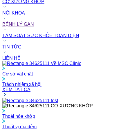
CƠ XƯƠNG KHỚP
NỘI KHOA
BỆNH LÝ GAN
TẦM SOÁT SỨC KHỎE TOÀN DIỆN
TIN TỨC
LIÊN HỆ
Về MSC Clinic
Cơ sở vật chất
Trách nhiệm xã hội
XEM TẤT CẢ
test
CƠ XƯƠNG KHỚP
Thoái hóa khớp
Thoát vị đĩa đệm