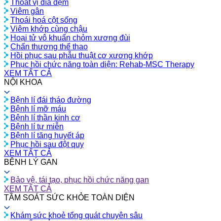
Thoát vị đĩa đệm
Viêm gân
Thoái hoá cột sống
Viêm khớp cùng chậu
Hoại tử vô khuẩn chỏm xương đùi
Chấn thương thể thao
Hồi phục sau phẫu thuật cơ xương khớp
Phục hồi chức năng toàn diện: Rehab-MSC Therapy
XEM TẤT CẢ
NỘI KHOA
Bệnh lí đái tháo đường
Bệnh lí mỡ máu
Bệnh lí thần kinh cơ
Bệnh lí tự miễn
Bệnh lí tăng huyết áp
Phục hồi sau đột quỵ
XEM TẤT CẢ
BỆNH LÝ GAN
Bảo vệ, tái tạo, phục hồi chức năng gan
XEM TẤT CẢ
TẦM SOÁT SỨC KHỎE TOÀN DIỆN
Khám sức khoẻ tổng quát chuyên sâu