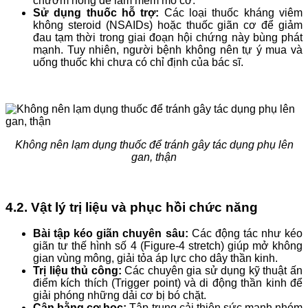
chườm nóng để làm mềm mô cơ.
Sử dụng thuốc hỗ trợ:
Các loại thuốc kháng viêm
không steroid (NSAIDs) hoặc thuốc giãn cơ để giảm
đau tạm thời trong giai đoạn hội chứng này bùng phát
mạnh. Tuy nhiên, người bệnh không nên tự ý mua và
uống thuốc khi chưa có chỉ định của bác sĩ.
Không nên lạm dụng thuốc để tránh gây tác dụng phụ lên
gan, thận
4.2. Vật lý trị liệu và phục hồi chức năng
Bài tập kéo giãn chuyên sâu:
Các động tác như kéo
giãn tư thế hình số 4 (Figure-4 stretch) giúp mở không
gian vùng mông, giải tỏa áp lực cho dây thần kinh.
Trị liệu thủ công:
Các chuyên gia sử dụng kỹ thuật ấn
điểm kích thích (Trigger point) và di động thần kinh để
giải phóng những dải cơ bị bó chặt.
Cân bằng cơ học:
Tập trung cải thiện sức mạnh nhóm