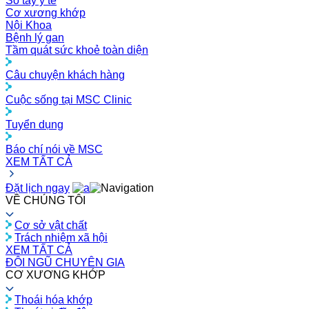
Sổ tay y tế
Cơ xương khớp
Nội Khoa
Bệnh lý gan
Tầm quát sức khoẻ toàn diện
Câu chuyện khách hàng
Cuộc sống tại MSC Clinic
Tuyển dụng
Báo chí nói về MSC
XEM TẤT CẢ
Đặt lịch ngay
VỀ CHÚNG TÔI
Cơ sở vật chất
Trách nhiệm xã hội
XEM TẤT CẢ
ĐỘI NGŨ CHUYÊN GIA
CƠ XƯƠNG KHỚP
Thoái hóa khớp