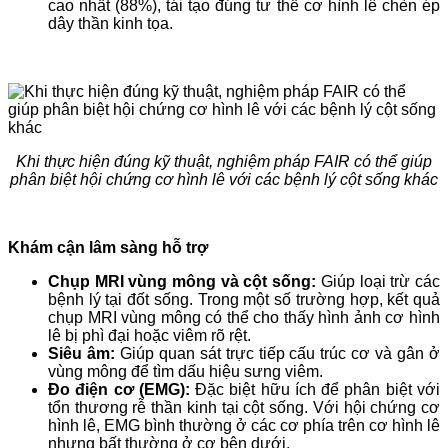
cao nhất (88%), tái tạo đúng tư thế cơ hình lê chèn ép
dây thần kinh tọa.
Khi thực hiện đúng kỹ thuật, nghiệm pháp FAIR có thể giúp
phân biệt hội chứng cơ hình lê với các bệnh lý cột sống khác
Khám cận lâm sàng hỗ trợ
Chụp MRI vùng mông và cột sống:
Giúp loại trừ các
bệnh lý tại đốt sống. Trong một số trường hợp, kết quả
chụp MRI vùng mông có thể cho thấy hình ảnh cơ hình
lê bị phì đại hoặc viêm rõ rệt.
Siêu âm:
Giúp quan sát trực tiếp cấu trúc cơ và gân ở
vùng mông để tìm dấu hiệu sưng viêm.
Đo điện cơ (EMG):
Đặc biệt hữu ích để phân biệt với
tổn thương rễ thần kinh tại cột sống. Với hội chứng cơ
hình lê, EMG bình thường ở các cơ phía trên cơ hình lê
nhưng bất thường ở cơ bên dưới.