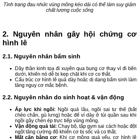
Tình trạng đau nhức vùng mông kéo dài có thể làm suy giảm
chất lượng cuộc sống
2. Nguyên nhân gây hội chứng cơ
hình lê
2.1. Nguyên nhân bẩm sinh
Dây thần kinh tọa đi xuyên qua bụng cơ thay vì đi bên
dưới, khiến nó dễ bị kẹp chặt khi cơ co thắt.
Cấu trúc cơ hình lê quá dày hoặc dị dạng bẩm sinh làm
tăng nguy cơ mắc bệnh.
2.2. Nguyên nhân do sinh hoạt & vận động
Áp lực khi ngồi:
Ngồi quá lâu, ngồi sai tư thế (bắt
chéo chân, gù lưng) hoặc để ví dày ở túi quần sau khi
ngồi gây chèn ép trực tiếp vùng mông.
Vận động quá tải:
Chạy bộ, tập gym sai cách hoặc đột
ngột tăng cường độ khiến cơ bị sốc và co thắt.
Mất cân bằng cơ:
Khi cơ mông quá yếu, cơ hình lê