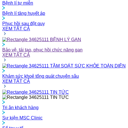
Bệnh lí tự miễn
Bệnh lí tăng huyết áp
Phục hồi sau đột quỵ
XEM TẤT CẢ
BỆNH LÝ GAN
Bảo vệ, tái tạo, phục hồi chức năng gan
XEM TẤT CẢ
TẦM SOÁT SỨC KHỎE TOÀN DIỆN
Khám sức khoẻ tổng quát chuyên sâu
XEM TẤT CẢ
TIN TỨC
TIN TỨC
Tri ân khách hàng
Sự kiện MSC Clinic