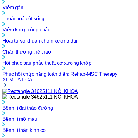
Viêm gân
Thoái hoá cột sống
Viêm khớp cùng chậu
Hoại tử vô khuẩn chỏm xương đùi
Chấn thương thể thao
Hồi phục sau phẫu thuật cơ xương khớp
Phục hồi chức năng toàn diện: Rehab-MSC Therapy
XEM TẤT CẢ
NỘI KHOA
NỘI KHOA
Bệnh lí đái tháo đường
Bệnh lí mỡ máu
Bệnh lí thần kinh cơ