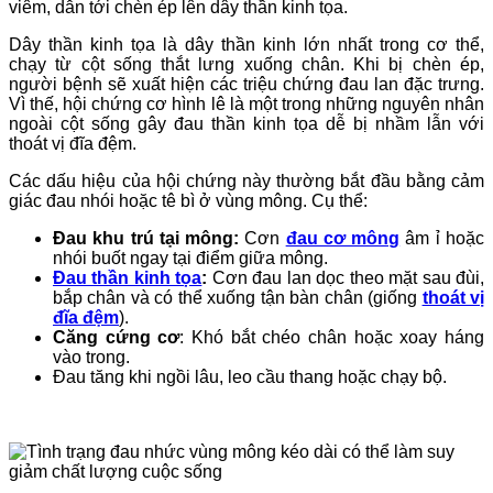
viêm, dẫn tới chèn ép lên dây thần kinh tọa.
Dây thần kinh tọa là dây thần kinh lớn nhất trong cơ thể,
chạy từ cột sống thắt lưng xuống chân. Khi bị chèn ép,
người bệnh sẽ xuất hiện các triệu chứng đau lan đặc trưng.
Vì thế, hội chứng cơ hình lê là một trong những nguyên nhân
ngoài cột sống gây đau thần kinh tọa dễ bị nhầm lẫn với
thoát vị đĩa đệm.
Các dấu hiệu của hội chứng này thường bắt đầu bằng cảm
giác đau nhói hoặc tê bì ở vùng mông. Cụ thể:
Đau khu trú tại mông:
Cơn
đau cơ mông
âm ỉ hoặc
nhói buốt ngay tại điểm giữa mông.
Đau thần kinh tọa
:
Cơn đau lan dọc theo mặt sau đùi,
bắp chân và có thể xuống tận bàn chân (giống
thoát vị
đĩa đệm
).
Căng cứng cơ
: Khó bắt chéo chân hoặc xoay háng
vào trong.
Đau tăng khi ngồi lâu, leo cầu thang hoặc chạy bộ.