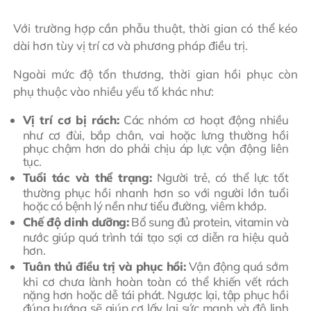
Với trường hợp cần phẫu thuật, thời gian có thể kéo
dài hơn tùy vị trí cơ và phương pháp điều trị.
Ngoài mức độ tổn thương, thời gian hồi phục còn
phụ thuộc vào nhiều yếu tố khác như:
Vị trí cơ bị rách:
Các nhóm cơ hoạt động nhiều
như cơ đùi, bắp chân, vai hoặc lưng thường hồi
phục chậm hơn do phải chịu áp lực vận động liên
tục.
Tuổi tác và thể trạng:
Người trẻ, có thể lực tốt
thường phục hồi nhanh hơn so với người lớn tuổi
hoặc có bệnh lý nền như tiểu đường, viêm khớp.
Chế độ dinh dưỡng:
Bổ sung đủ protein, vitamin và
nước giúp quá trình tái tạo sợi cơ diễn ra hiệu quả
hơn.
Tuân thủ điều trị và phục hồi:
Vận động quá sớm
khi cơ chưa lành hoàn toàn có thể khiến vết rách
nặng hơn hoặc dễ tái phát. Ngược lại, tập phục hồi
đúng hướng sẽ giúp cơ lấy lại sức mạnh và độ linh