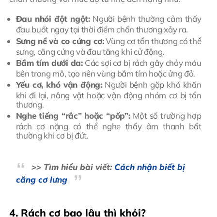
Đau nhói đột ngột:
Người bệnh thường cảm thấy
đau buốt ngay tại thời điểm chấn thương xảy ra.
Sưng nề và co cứng cơ:
Vùng cơ tổn thương có thể
sưng, căng cứng và đau tăng khi cử động.
Bầm tím dưới da:
Các sợi cơ bị rách gây chảy máu
bên trong mô, tạo nên vùng bầm tím hoặc ửng đỏ.
Yếu cơ, khó vận động:
Người bệnh gặp khó khăn
khi đi lại, nâng vật hoặc vận động nhóm cơ bị tổn
thương.
Nghe tiếng “rắc” hoặc “pốp”:
Một số trường hợp
rách cơ nặng có thể nghe thấy âm thanh bất
thường khi cơ bị đứt.
>> Tìm hiểu bài viết
:
Cách nhận biết bị
căng cơ lưng
4. Rách cơ bao lâu thì khỏi?