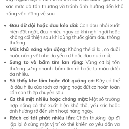
xác mức độ tổn thương và tránh ảnh hưởng đến khả
năng vận động về sau.
Đau dữ dội hoặc đau kéo dài:
Cơn đau nhói xuất
hiện đột ngột, đau nhiều ngay cả khi nghỉ ngơi hoặc
không cải thiện sau khi dùng thuốc giảm đau thông
thường.
Mất khả năng vận động:
Không thể đi lại, co duỗi
hoặc nâng vật nhẹ do yếu cơ hoặc đau quá mức.
Sưng to và bầm tím lan rộng:
Vùng cơ bị tổn
thương sưng nhanh, bầm tím rõ hoặc tụ máu dưới
da nhiều.
Sờ thấy khe lõm hoặc đứt quãng cơ:
Đây có thể
là dấu hiệu của rách cơ nặng hoặc đứt cơ hoàn toàn
cần can thiệp chuyên sâu.
Cơ thể mệt nhiều hoặc chóng mặt:
Một số trường
hợp nặng có thể xuất hiện khó thở, yếu sức hoặc
ảnh hưởng rõ đến sinh hoạt hàng ngày.
Rách cơ tái phát nhiều lần:
Chấn thương lặp đi
lặp lại ở cùng một vị trí có thể khiến cơ yếu dần và