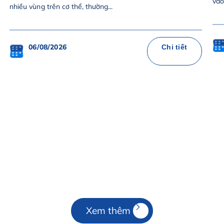
vào
nhiều vùng trên cơ thể, thường...
06/08/2026
Chi tiết
Xem thêm