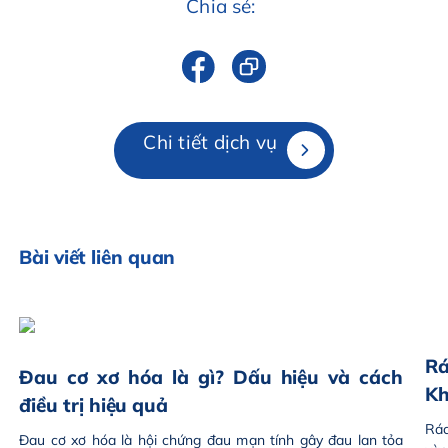
Chia sẻ:
Chi tiết dịch vụ
Bài viết liên quan
Rá
Đau cơ xơ hóa là gì? Dấu hiệu và cách
Kh
điều trị hiệu quả
Rác
Đau cơ xơ hóa là hội chứng đau mạn tính gây đau lan tỏa