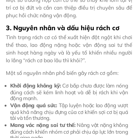
trí cơ bị đứt và cần can thiệp điều trị chuyên sâu để
phục hồi chức năng vận động.
3. Nguyên nhân và dấu hiệu rách cơ
Tình trạng rách cơ có thể xuất hiện đột ngột khi chơi
thể thao, lao động nặng hoặc vận động sai tư thế
sinh hoạt hàng ngày và là yếu tố khiến nhiều người
lo lắng “rách cơ bao lâu thì khỏi?”.
Một số nguyên nhân phổ biến gây rách cơ gồm:
Khởi động không kỹ:
Cơ bắp chưa được làm nóng
đúng cách sẽ kém linh hoạt và dễ bị rách khi vận
động mạnh.
Vận động quá sức:
Tập luyện hoặc lao động vượt
quá khả năng chịu đựng của cơ khiến sợi cơ bị quá
tải và tổn thương.
Mang vác nặng sai tư thế:
Nâng vật nặng không
đúng cách khiến nhóm cơ phải chịu áp lực lớn trong
thời gian ngắn.