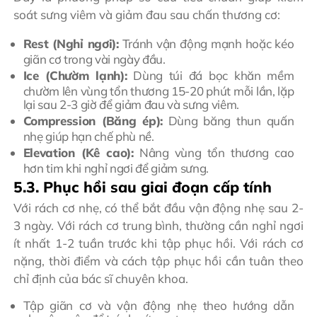
soát sưng viêm và giảm đau sau chấn thương cơ:
Rest (Nghỉ ngơi):
Tránh vận động mạnh hoặc kéo
giãn cơ trong vài ngày đầu.
Ice (Chườm lạnh):
Dùng túi đá bọc khăn mềm
chườm lên vùng tổn thương 15-20 phút mỗi lần, lặp
lại sau 2-3 giờ để giảm đau và sưng viêm.
Compression (Băng ép):
Dùng băng thun quấn
nhẹ giúp hạn chế phù nề.
Elevation (Kê cao):
Nâng vùng tổn thương cao
hơn tim khi nghỉ ngơi để giảm sưng.
5.3. Phục hồi sau giai đoạn cấp tính
Với rách cơ nhẹ, có thể bắt đầu vận động nhẹ sau 2-
3 ngày. Với rách cơ trung bình, thường cần nghỉ ngơi
ít nhất 1-2 tuần trước khi tập phục hồi. Với rách cơ
nặng, thời điểm và cách tập phục hồi cần tuân theo
chỉ định của bác sĩ chuyên khoa.
Tập giãn cơ và vận động nhẹ theo hướng dẫn