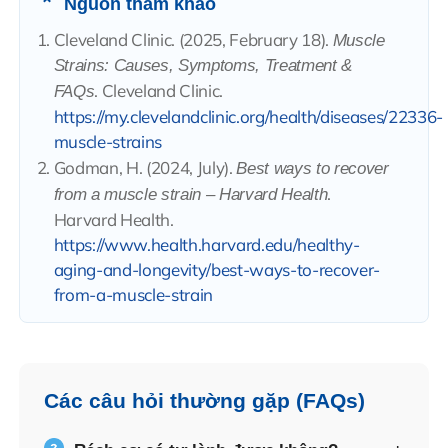
Nguồn tham khảo
Cleveland Clinic. (2025, February 18).
Muscle
Strains: Causes, Symptoms, Treatment &
. Cleveland Clinic.
FAQs
https://my.clevelandclinic.org/health/diseases/22336-
muscle-strains
Godman, H. (2024, July).
Best ways to recover
.
from a muscle strain – Harvard Health
Harvard Health.
https://www.health.harvard.edu/healthy-
aging-and-longevity/best-ways-to-recover-
from-a-muscle-strain
Các câu hỏi thường gặp (FAQs)