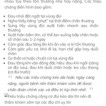
nhau tùy theo tổn thương nhẹ hay nặng. Các triệu
chứng điển hình bao gồm:
Đau nhói đột ngột tại vùng đùi
Nghe thấy tiếng “phựt” tại thời điểm chấn thương
Sưng tấy vùng đùi xuất hiện nhanh sau chấn
thương
Xuất hiện bầm tím, có thể lan xuống bắp chân hoặc
cổ chân sau 1-2 ngày
Cảm giác đau tăng lên khi ấn vào vị trí tổn thương
Cảm giác yếu cơ, khó đi lại, hạn chế gập hay duỗi
chân
Co thắt cơ hoặc chuột rút tại vùng đùi
Đau tăng khi vận động đặc hiệu: đau khi ngồi (căng
cơ đùi sau), đau khi duỗi chân hoặc leo cầu thang
(cơ đùi trước)
Nếu các triệu chứng kéo dài hoặc ngày càng
nặng, người bệnh nên thăm khám sớm để được
chẩn đoán chính xác và điều trị kịp thời nhé!