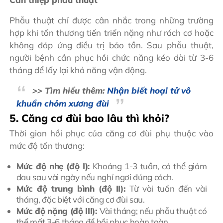
Phẫu thuật chỉ được cân nhắc trong những trường
hợp khi tổn thương tiến triển nặng như rách cơ hoặc
không đáp ứng điều trị bảo tồn. Sau phẫu thuật,
người bệnh cần phục hồi chức năng kéo dài từ 3-6
tháng để lấy lại khả năng vận động.
>> Tìm hiểu thêm:
Nhận biết hoại tử vô
khuẩn chỏm xương đùi
5. Căng cơ đùi bao lâu thì khỏi?
Thời gian hồi phục của căng cơ đùi phụ thuộc vào
mức độ tổn thương:
Mức độ nhẹ (độ I):
Khoảng 1-3 tuần, có thể giảm
đau sau vài ngày nếu nghỉ ngơi đúng cách.
Mức độ trung bình (độ II):
Từ vài tuần đến vài
tháng, đặc biệt với căng cơ đùi sau.
Mức độ nặng (độ III):
Vài tháng; nếu phẫu thuật có
thể mất 3-6 tháng để hồi phục hoàn toàn.