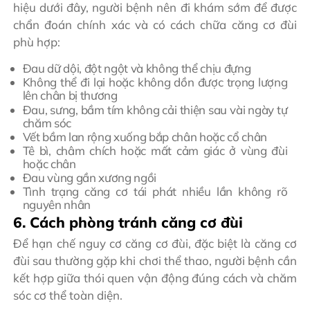
hiệu dưới đây, người bệnh nên đi khám sớm để được
chẩn đoán chính xác và có cách chữa căng cơ đùi
phù hợp:
Đau dữ dội, đột ngột và không thể chịu đựng
Không thể đi lại hoặc không dồn được trọng lượng
lên chân bị thương
Đau, sưng, bầm tím không cải thiện sau vài ngày tự
chăm sóc
Vết bầm lan rộng xuống bắp chân hoặc cổ chân
Tê bì, châm chích hoặc mất cảm giác ở vùng đùi
hoặc chân
Đau vùng gần xương ngồi
Tình trạng căng cơ tái phát nhiều lần không rõ
nguyên nhân
6. Cách phòng tránh căng cơ đùi
Để hạn chế nguy cơ căng cơ đùi, đặc biệt là căng cơ
đùi sau thường gặp khi chơi thể thao, người bệnh cần
kết hợp giữa thói quen vận động đúng cách và chăm
sóc cơ thể toàn diện.