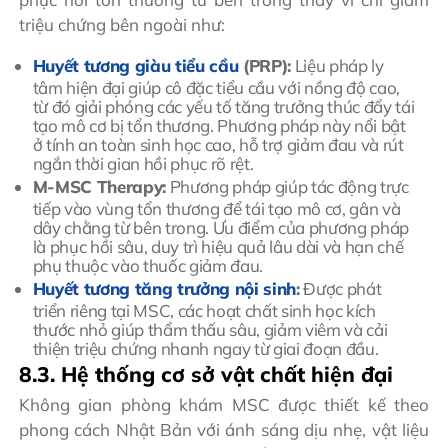
triệu chứng bên ngoài như:
Huyết tương giàu tiểu cầu
(PRP):
Liệu pháp ly
tâm hiện đại giúp cô đặc tiểu cầu với nồng độ cao,
từ đó giải phóng các yếu tố tăng trưởng thúc đẩy tái
tạo mô cơ bị tổn thương. Phương pháp này nổi bật
ở tính an toàn sinh học cao, hỗ trợ giảm đau và rút
ngắn thời gian hồi phục rõ rệt.
M-MSC Therapy:
Phương pháp giúp tác động trực
tiếp vào vùng tổn thương để tái tạo mô cơ, gân và
dây chằng từ bên trong. Ưu điểm của phương pháp
là phục hồi sâu, duy trì hiệu quả lâu dài và hạn chế
phụ thuộc vào thuốc giảm đau.
Huyết tương tăng trưởng nội sinh
:
Được phát
triển riêng tại MSC, các hoạt chất sinh học kích
thước nhỏ giúp thẩm thấu sâu, giảm viêm và cải
thiện triệu chứng nhanh ngay từ giai đoạn đầu.
8.3. Hệ thống cơ sở vật chất hiện đại
Không gian phòng khám MSC được thiết kế theo
phong cách Nhật Bản với ánh sáng dịu nhẹ, vật liệu