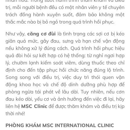
trị, mỗi người bệnh đều có một nhân viên y tế chuyên
trách đồng hành xuyên suốt, đảm bảo không một
thắc mắc nào bị bỏ ngỏ trong quá trình hồi phục.
Như vậy,
căng cơ đùi
là tình trạng các sợi cơ bị kéo
giãn quá mức, gây đau, sưng và hạn chế vận động
nếu không xử lý đúng cách. Quá trình hồi phục hiệu
quả đòi hỏi sự kết hợp có hệ thống: từ nghỉ ngơi hợp
lý, chườm lạnh kiểm soát viêm, dùng thuốc theo chỉ
định cho đến tập phục hồi chức năng đúng lộ trình.
Song song với điều trị, việc duy trì thói quen vận
động khoa học và chế độ dinh dưỡng phù hợp để
phòng ngừa tái phát về lâu dài. Tuy nhiên, nếu cơn
đau kéo dài, yếu cơ và ảnh hưởng đến việc đi lại, hãy
liên hệ
MSC Clinic
để được thăm khám và điều trị kịp
thời nhé!
PHÒNG KHÁM MSC INTERNATIONAL CLINIC