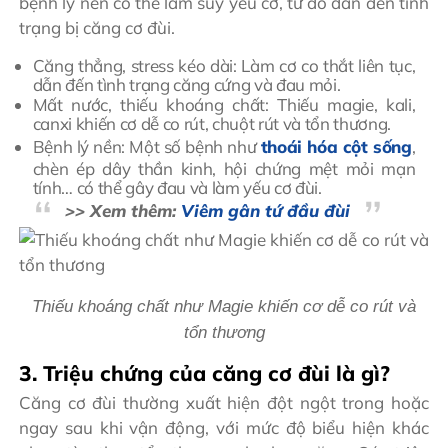
bệnh lý nền có thể làm suy yếu cơ, từ đó dẫn đến tình
trạng bị căng cơ đùi.
Căng thẳng, stress kéo dài: Làm cơ co thắt liên tục,
dẫn đến tình trạng căng cứng và đau mỏi.
Mất nước, thiếu khoáng chất: Thiếu magie, kali,
canxi khiến cơ dễ co rút, chuột rút và tổn thương.
Bệnh lý nền: Một số bệnh như
thoái hóa cột sống
,
chèn ép dây thần kinh, hội chứng mệt mỏi mạn
tính… có thể gây đau và làm yếu cơ đùi.
>> Xem thêm:
Viêm gân tứ đầu đùi
Thiếu khoáng chất như Magie khiến cơ dễ co rút và
tổn thương
3. Triệu chứng của căng cơ đùi là gì?
Căng cơ đùi thường xuất hiện đột ngột trong hoặc
ngay sau khi vận động, với mức độ biểu hiện khác