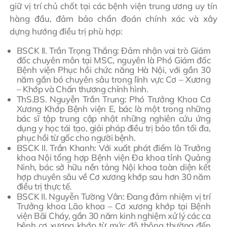
giữ vị trí chủ chốt tại các bệnh viện trung ương uy tín
hàng đầu, đảm bảo chẩn đoán chính xác và xây
dựng hướng điều trị phù hợp:
BSCK II. Trần Trọng Thắng: Đảm nhận vai trò Giám
đốc chuyên môn tại MSC, nguyên là Phó Giám đốc
Bệnh viện Phục hồi chức năng Hà Nội, với gần 30
năm gắn bó chuyên sâu trong lĩnh vực Cơ – Xương
– Khớp và Chấn thương chỉnh hình.
ThS.BS. Nguyễn Trần Trung: Phó Trưởng Khoa Cơ
Xương Khớp Bệnh viện E, bác là một trong những
bác sĩ tập trung cập nhật những nghiên cứu ứng
dụng y học tái tạo, giải pháp điều trị bảo tồn tối đa,
phục hồi từ gốc cho người bệnh.
BSCK II. Trần Khanh: Với xuất phát điểm là Trưởng
khoa Nội tổng hợp Bệnh viện Đa khoa tỉnh Quảng
Ninh, bác sở hữu nền tảng Nội khoa toàn diện kết
hợp chuyên sâu về Cơ xương khớp sau hơn 30 năm
điều trị thực tế.
BSCK II. Nguyễn Tường Vân: Đang đảm nhiệm vị trí
Trưởng khoa Lão khoa – Cơ xương khớp tại Bệnh
viện Bãi Cháy, gần 30 năm kinh nghiệm xử lý các ca
bệnh cơ xương khớp từ mức độ thông thường đến