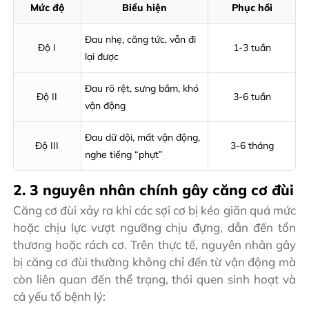
Mức độ
Biểu hiện
Phục hồi
Đau nhẹ, căng tức, vẫn đi
Độ I
1-3 tuần
lại được
Đau rõ rệt, sưng bầm, khó
Độ II
3-6 tuần
vận động
Đau dữ dội, mất vận động,
Độ III
3-6 tháng
nghe tiếng “phựt”
2. 3 nguyên nhân chính gây căng cơ đùi
Căng cơ đùi xảy ra khi các sợi cơ bị kéo giãn quá mức
hoặc chịu lực vượt ngưỡng chịu đựng, dẫn đến tổn
thương hoặc rách cơ. Trên thực tế, nguyên nhân gây
bị căng cơ đùi thường không chỉ đến từ vận động mà
còn liên quan đến thể trạng, thói quen sinh hoạt và
cả yếu tố bệnh lý: