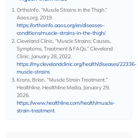
OrthoInfo. “Muscle Strains in the Thigh.”
Aaos.org, 2019.
https://orthoinfo.aaos.org/en/diseases–
conditions/muscle-strains-in-the-thigh/
Cleveland Clinic. “Muscle Strains: Causes,
Symptoms, Treatment & FAQs.” Cleveland
Clinic, January 28, 2022.
https://my.clevelandclinic.org/health/diseases/22336-
muscle-strains
Krans, Brian. “Muscle Strain Treatment.”
Healthline. Healthline Media, January 29,
2026.
https://www.healthline.com/health/muscle-
strain-treatment
.