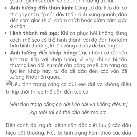
yếu đi, giảm sức bền và dễ chấn thương trở lại.
Ảnh hưởng đến thần kinh:
Căng cơ đùi kéo dài có
thể gây chèn ép các dây thần kinh xung quanh, dẫn
đến cảm giác tê bì, châm chích hoặc giảm cảm giác
ở chân.
Hình thành mô sẹo:
Khi cơ phục hồi không đúng
cách, mô sẹo có thể hình thành với độ đàn hồi kém
hơn bình thường, khiến vùng cơ này dễ bị căng lại.
Ảnh hưởng đến khớp háng:
Các nhóm cơ đùi liên
kết trực tiếp với khớp háng, vì vậy khi cơ bị tổn
thương kéo dài, sự mất cân bằng cơ sẽ làm tăng áp
lực lên khớp này, từ đó dễ dẫn đến các vấn đề
xương khớp liên quan.
Nếu tình trạng căng cơ đùi kéo dài và không điều trị
kịp thời thì có thể dẫn đến teo cơ
Bên cạnh đó, người bệnh cần đặc biệt lưu ý các dấu
hiệu bất thường. Nếu bị tình trạng kèm theo các dấu