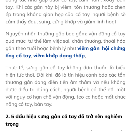
tay. Khi các gân này bị viêm, tổn thương hoặc chèn
ép trong không gian hẹp của cổ tay, người bệnh sẽ
cảm thấy đau, sưng, cứng khớp và giảm linh hoạt.
Nguyên nhân thường gặp bao gồm: vận động cổ tay
quá mức, tư thế làm việc sai, chấn thương, thoái hóa
gân theo tuổi hoặc bệnh lý như
viêm gân
,
hội chứng
ống cổ tay
,
viêm khớp dạng thấp
,…
Thực tế, sưng gân cổ tay không đơn thuần là biểu
hiện tức thời. Đôi khi, đó là tín hiệu cảnh báo các tổn
thương gân đang diễn tiến âm thầm và nếu không
được điều trị đúng cách, người bệnh có thể đối mặt
với nguy cơ hạn chế vận động, teo cơ hoặc mất chức
năng cổ tay, bàn tay.
2. 5 dấu hiệu sưng gân cổ tay đã trở nên nghiêm
trọng