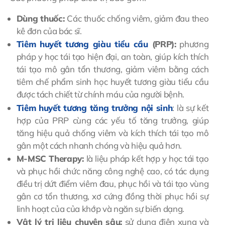
Dùng thuốc:
Các thuốc chống viêm, giảm đau theo
kê đơn của bác sĩ.
Tiêm huyết tương giàu tiểu cầu
(PRP):
phương
pháp y học tái tạo hiện đại, an toàn, giúp kích thích
tái tạo mô gân tổn thương, giảm viêm bằng cách
tiêm chế phẩm sinh học huyết tương giàu tiểu cầu
được tách chiết từ chính máu của người bệnh.
Tiêm huyết tương tăng trưởng nội sinh
: là sự kết
hợp của PRP cùng các yếu tố tăng trưởng, giúp
tăng hiệu quả chống viêm và kích thích tái tạo mô
gân một cách nhanh chóng và hiệu quả hơn.
M-MSC Therapy:
là liệu pháp kết hợp y học tái tạo
và phục hồi chức năng công nghệ cao, có tác dụng
điều trị dứt điểm viêm đau, phục hồi và tái tạo vùng
gân cơ tổn thương, xơ cứng đồng thời phục hồi sự
linh hoạt của của khớp và ngăn sự biến dạng.
Vật lý trị liệu chuyên sâu:
sử dụng điện xung và