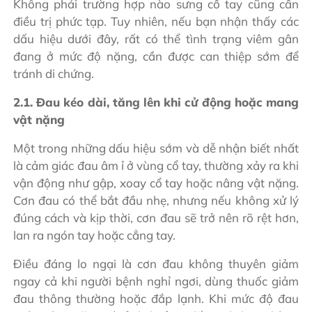
Không phải trường hợp nào sưng cổ tay cũng cần
điều trị phức tạp. Tuy nhiên, nếu bạn nhận thấy các
dấu hiệu dưới đây, rất có thể tình trạng viêm gân
đang ở mức độ nặng, cần được can thiệp sớm để
tránh di chứng.
2.1. Đau kéo dài, tăng lên khi cử động hoặc mang
vật nặng
Một trong những dấu hiệu sớm và dễ nhận biết nhất
là cảm giác đau âm ỉ ở vùng cổ tay, thường xảy ra khi
vận động như gập, xoay cổ tay hoặc nâng vật nặng.
Cơn đau có thể bắt đầu nhẹ, nhưng nếu không xử lý
đúng cách và kịp thời, cơn đau sẽ trở nên rõ rệt hơn,
lan ra ngón tay hoặc cẳng tay.
Điều đáng lo ngại là cơn đau không thuyên giảm
ngay cả khi người bệnh nghỉ ngơi, dùng thuốc giảm
đau thông thường hoặc đắp lạnh. Khi mức độ đau