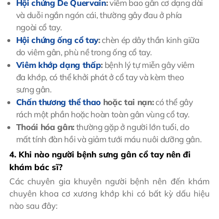
Hội chứng De Quervain
:
viêm bao gân cơ dạng dài
và duỗi ngắn ngón cái, thường gây đau ở phía
ngoài cổ tay.
Hội chứng ống cổ tay
:
chèn ép dây thần kinh giữa
do viêm gân, phù nề trong ống cổ tay.
Viêm khớp dạng thấp
:
bệnh lý tự miễn gây viêm
đa khớp, có thể khởi phát ở cổ tay và kèm theo
sưng gân.
Chấn thương thể thao
hoặc tai nạn:
có thể gây
rách một phần hoặc hoàn toàn gân vùng cổ tay.
Thoái hóa gân:
thường gặp ở người lớn tuổi, do
mất tính đàn hồi và giảm tưới máu nuôi dưỡng gân.
4. Khi nào người bệnh sưng gân cổ tay nên đi
khám bác sĩ?
Các chuyên gia khuyên người bệnh nên đến khám
chuyên khoa cơ xương khớp khi có bất kỳ dấu hiệu
nào sau đây: