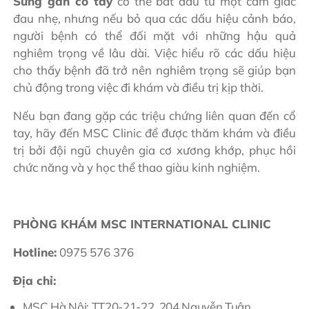
Sưng gân cổ tay
có thể bắt đầu từ một cảm giác
đau nhẹ, nhưng nếu bỏ qua các dấu hiệu cảnh báo,
người bệnh có thể đối mặt với những hậu quả
nghiêm trọng về lâu dài. Việc hiểu rõ các dấu hiệu
cho thấy bệnh đã trở nên nghiêm trọng sẽ giúp bạn
chủ động trong việc đi khám và điều trị kịp thời.
Nếu bạn đang gặp các triệu chứng liên quan đến cổ
tay, hãy đến MSC Clinic để được thăm khám và điều
trị bởi đội ngũ chuyên gia cơ xương khớp, phục hồi
chức năng và y học thể thao giàu kinh nghiệm.
PHÒNG KHÁM MSC INTERNATIONAL CLINIC
Hotline:
0975 576 376
Địa chỉ:
MSC Hà Nội: TT20-21-22, 204 Nguyễn Tuân,