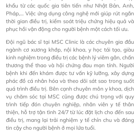
khẩu từ các quốc gia tiên tiến như Nhật Bản, Anh,
Pháp,… Việc ứng dụng công nghệ mới giúp rút ngắn
thời gian điều trị, kiểm soát triệu chứng hiệu quả và
phục hồi vận động cho người bệnh một cách tối ưu.
Đội ngũ bác sĩ tại MSC Clinic là các chuyên gia đầu
ngành cơ xương khớp, nội khoa, y học tái tạo, giàu
kinh nghiệm trong điều trị các bệnh lý viêm gân, chấn
thương thể thao và hội chứng đau mạn tính. Người
bệnh khi đến khám được tư vấn kỹ lưỡng, xây dựng
phác đồ cá nhân hóa và theo dõi sát sao trong suốt
quá trình điều trị. Bên cạnh chuyên môn y khoa, dịch
vụ chăm sóc tại MSC cũng được chú trọng với quy
trình tiếp đón chuyên nghiệp, nhân viên y tế thân
thiện, hỗ trợ tận tình 24/7 từ lúc đặt lịch cho đến sau
điều trị, mang lại trải nghiệm y tế chỉn chu và đáng
tin cậy cho người bệnh ở mọi lứa tuổi.