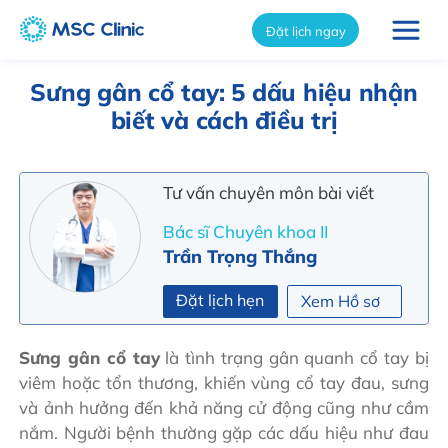
int(4868)
Đặt lịch ngay
Sưng gân cổ tay: 5 dấu hiệu nhận
biết và cách điều trị
Tư vấn chuyên môn bài viết
Bác sĩ Chuyên khoa II
Trần Trọng Thắng
Đặt lịch hẹn
Xem Hồ sơ
Sưng gân cổ tay
là tình trạng gân quanh cổ tay bị
viêm hoặc tổn thương, khiến vùng cổ tay đau, sưng
và ảnh hưởng đến khả năng cử động cũng như cầm
nắm. Người bệnh thường gặp các dấu hiệu như đau