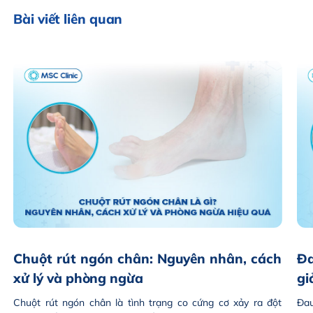
Bài viết liên quan
Chuột rút ngón chân: Nguyên nhân, cách
Đa
xử lý và phòng ngừa
gi
Chuột rút ngón chân là tình trạng co cứng cơ xảy ra đột
Đau