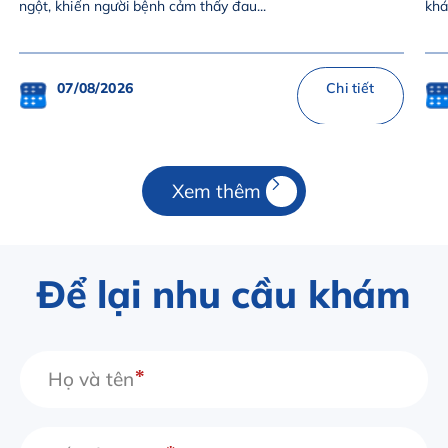
ngột, khiến người bệnh cảm thấy đau...
khá
07/08/2026
Chi tiết
Xem thêm
Để lại nhu cầu khám
Họ và tên