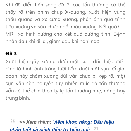
Khi đã diễn tiến sang độ 2, các tổn thương có thể
thấy rõ trên phim chụp X-quang, xuất hiện vùng
thấu quang và xơ cứng xương, phản ánh quá trình
tiêu xương và sửa chữa nhồi máu xương. Kết quả CT,
MRI, xạ hình xương cho kết quả dương tính. Bệnh
nhân đau khi đi lại, giảm đau khi nghỉ ngơi.
Độ 3
Xuất hiện gãy xương dưới mặt sụn, dấu hiệu điển
hình là hình ảnh trăng lưỡi liềm dưới mặt sụn. Ở giai
đoạn này chỏm xương đùi vẫn chưa bị xẹp rõ, mặt
sụn vẫn còn nguyên tuy nhiên mức độ tổn thương
vẫn có thể chia theo tỷ lệ tổn thương nhẹ, nặng hay
trung bình.
>> Xem thêm:
Viêm khớp háng: Dấu hiệu
nhận biết và cách điều trị hiệu quả