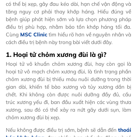
có thể bị xẹp, gây đau kéo dài, hạn chế vận động và
tăng nguy cơ phải thay khớp háng. Hiểu đúng về
bệnh giúp phát hiện sớm và lựa chọn phương pháp
điều trị phù hợp, nhằm bảo tồn khớp háng tối đa.
Cùng
MSC Clinic
tìm hiểu rõ hơn về nguyên nhân và
cách điều trị bệnh này trong bài viết dưới đây.
1. Hoại tử chỏm xương đùi là gì?
Hoại tử vô khuẩn chỏm xương đùi, hay còn gọi là
hoại tử vô mạch chỏm xương đùi, là tình trạng phần
chỏm xương đùi bị thiếu máu nuôi dưỡng trong thời
gian dài, khiến tế bào xương và tủy xương dần bị
chết. Khi không còn được nuôi dưỡng đầy đủ, cấu
trúc xương yếu đi, ban đầu xuất hiện các vùng thưa
xương, sau đó có thể xảy ra nứt gãy dưới sụn, làm
chỏm xương đùi bị xẹp.
Nếu không được điều trị sớm, bệnh sẽ dẫn đến
thoái