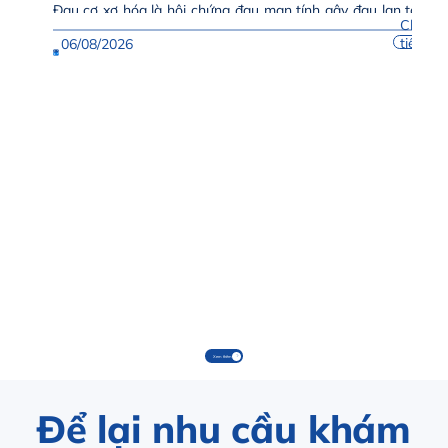
Đau cơ xơ hóa là hội chứng đau mạn tính gây đau lan tỏa
Chi
nhiều vùng trên cơ thể, thường...
tiết
06/08/2026
Xem thêm
Để lại nhu cầu khám