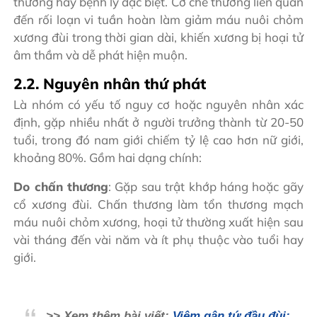
thương hay bệnh lý đặc biệt. Cơ chế thường liên quan
đến rối loạn vi tuần hoàn làm giảm máu nuôi chỏm
xương đùi trong thời gian dài, khiến xương bị hoại tử
âm thầm và dễ phát hiện muộn.
2.2. Nguyên nhân thứ phát
Là nhóm có yếu tố nguy cơ hoặc nguyên nhân xác
định, gặp nhiều nhất ở người trưởng thành từ 20-50
tuổi, trong đó nam giới chiếm tỷ lệ cao hơn nữ giới,
khoảng 80%. Gồm hai dạng chính:
Do chấn thương
: Gặp sau trật khớp háng hoặc gãy
cổ xương đùi. Chấn thương làm tổn thương mạch
máu nuôi chỏm xương, hoại tử thường xuất hiện sau
vài tháng đến vài năm và ít phụ thuộc vào tuổi hay
giới.
>> Xem thêm bài viết:
Viêm gân tứ đầu đùi: