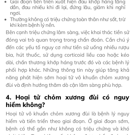
Giai đoạn tiến triển xuất hiện đau khớp háng tăng
dần, đau nhiều khi đi lại, đứng lâu, giảm khi nghỉ
ngơi.
Thường không có triệu chứng toàn thân như sốt, trừ
khi kèm bệnh lý nền.
Bên cạnh triệu chứng lâm sàng, việc khai thác tiền sử
đóng vai trò quan trọng trong chẩn đoán. Cần chú ý
đến các yếu tố nguy cơ như tiền sử uống nhiều rượu
bia, hút thuốc, sử dụng corticoid liều cao hoặc kéo
dài, chấn thương khớp háng trước đó và các bệnh lý
phối hợp khác. Những thông tin này giúp tăng khả
năng phát hiện sớm hoại tử vô khuẩn chỏm xương
đùi và định hướng thăm dò cận lâm sàng phù hợp.
4. Hoại tử chỏm xương đùi có nguy
hiểm không?
Hoại tử vô khuẩn chỏm xương đùi là bệnh lý nguy
hiểm và tiến triển theo giai đoạn. Ở giai đoạn sớm,
bệnh có thể gần như không có triệu chứng và khó