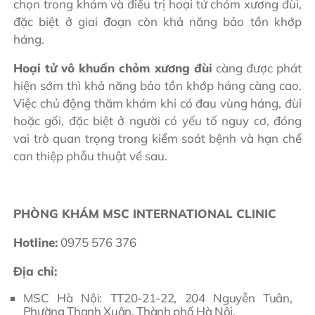
chọn trong khám và điều trị hoại tử chỏm xương đùi,
đặc biệt ở giai đoạn còn khả năng bảo tồn khớp
háng.
Hoại tử vô khuẩn chỏm xương đùi
càng được phát
hiện sớm thì khả năng bảo tồn khớp háng càng cao.
Việc chủ động thăm khám khi có đau vùng háng, đùi
hoặc gối, đặc biệt ở người có yếu tố nguy cơ, đóng
vai trò quan trọng trong kiểm soát bệnh và hạn chế
can thiệp phẫu thuật về sau.
PHÒNG KHÁM MSC INTERNATIONAL CLINIC
Hotline:
0975 576 376
Địa chỉ:
MSC Hà Nội: TT20-21-22, 204 Nguyễn Tuân,
Phường Thanh Xuân, Thành phố Hà Nội.