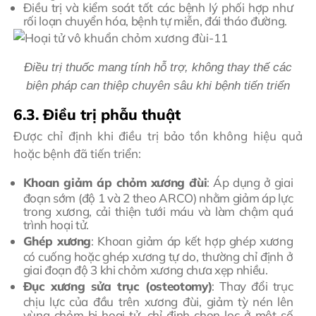
Điều trị và kiểm soát tốt các bệnh lý phối hợp như
rối loạn chuyển hóa, bệnh tự miễn, đái tháo đường.
Điều trị thuốc mang tính hỗ trợ, không thay thế các
biện pháp can thiệp chuyên sâu khi bệnh tiến triển
6.3. Điều trị phẫu thuật
Được chỉ định khi điều trị bảo tồn không hiệu quả
hoặc bệnh đã tiến triển:
Khoan giảm áp chỏm xương đùi
: Áp dụng ở giai
đoạn sớm (độ 1 và 2 theo ARCO) nhằm giảm áp lực
trong xương, cải thiện tưới máu và làm chậm quá
trình hoại tử.
Ghép xương
: Khoan giảm áp kết hợp ghép xương
có cuống hoặc ghép xương tự do, thường chỉ định ở
giai đoạn độ 3 khi chỏm xương chưa xẹp nhiều.
Đục xương sửa trục (osteotomy)
: Thay đổi trục
chịu lực của đầu trên xương đùi, giảm tỳ nén lên
vùng chỏm bị hoại tử, chỉ định chọn lọc ở một số