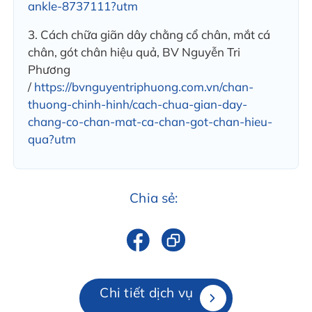
ankle-8737111?utm
3. Cách chữa giãn dây chằng cổ chân, mắt cá
chân, gót chân hiệu quả, BV Nguyễn Tri
Phương
/
https://bvnguyentriphuong.com.vn/chan-
thuong-chinh-hinh/cach-chua-gian-day-
chang-co-chan-mat-ca-chan-got-chan-hieu-
qua?utm
Chia sẻ:
Chi tiết dịch vụ