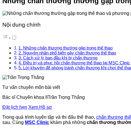
Những chấn thương thường gặp trong 
Nội dung chính
1. Những chấn thương thường gặp trong thể thao
2. Nguyên nhân phổ biến gây chấn thương thể thao
3. Cách xử lý ban đầu khi bị chấn thương
4. Điều trị và phục hồi chấn thương thể thao tại MSC Clinic
5. Lời khuyên để phòng tránh chấn thương khi chơi thể tha
Tư vấn chuyên môn bài viết
Bác sĩ Chuyên khoa II
Trần Trọng Thắng
Đặt lịch hẹn
Xem Hồ sơ
Trong quá trình luyện tập và thi đấu thể thao,
chấn thương thể
sau. Cùng
MSC Clinic
khám phá những
chấn thương thường