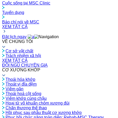
Cuộc sống tại MSC Clinic
Tuyển dụng
Báo chí nói về MSC
XEM TẤT CẢ
Đặt lịch ngay
VỀ CHÚNG TÔI
Cơ sở vật chất
Trách nhiệm xã hội
XEM TẤT CẢ
ĐỘI NGŨ CHUYÊN GIA
CƠ XƯƠNG KHỚP
Thoái hóa khớp
Thoát vị đĩa đệm
Viêm gân
Thoái hoá cột sống
Viêm khớp cùng chậu
Hoại tử vô khuẩn chỏm xương đùi
Chấn thương thể thao
Hồi phục sau phẫu thuật cơ xương khớp
Phục hồi chức năng toàn diện: Rehab-MSC Therapy