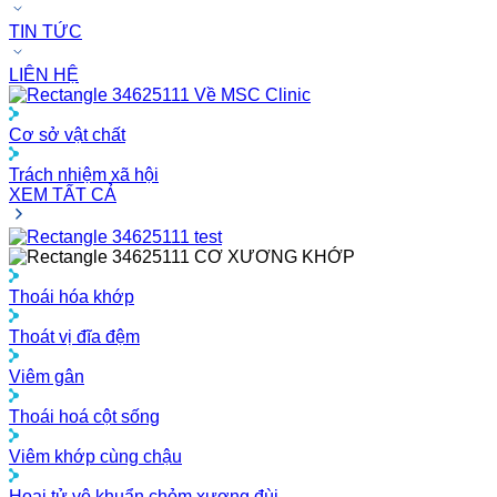
TIN TỨC
LIÊN HỆ
Về MSC Clinic
Cơ sở vật chất
Trách nhiệm xã hội
XEM TẤT CẢ
test
CƠ XƯƠNG KHỚP
Thoái hóa khớp
Thoát vị đĩa đệm
Viêm gân
Thoái hoá cột sống
Viêm khớp cùng chậu
Hoại tử vô khuẩn chỏm xương đùi