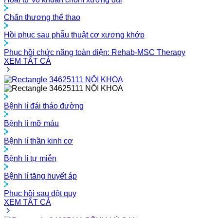
Chấn thương thể thao
Hồi phục sau phẫu thuật cơ xương khớp
Phục hồi chức năng toàn diện: Rehab-MSC Therapy
XEM TẤT CẢ
NỘI KHOA
NỘI KHOA
Bệnh lí đái tháo đường
Bệnh lí mỡ máu
Bệnh lí thần kinh cơ
Bệnh lí tự miễn
Bệnh lí tăng huyết áp
Phục hồi sau đột quỵ
XEM TẤT CẢ