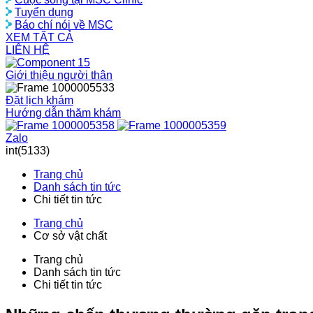
Tuyển dụng
Báo chí nói về MSC
XEM TẤT CẢ
LIÊN HỆ
Giới thiệu người thân
Đặt lịch khám
Hướng dẫn thăm khám
Zalo
int(5133)
Trang chủ
Danh sách tin tức
Chi tiết tin tức
Trang chủ
Cơ sở vật chất
Trang chủ
Danh sách tin tức
Chi tiết tin tức