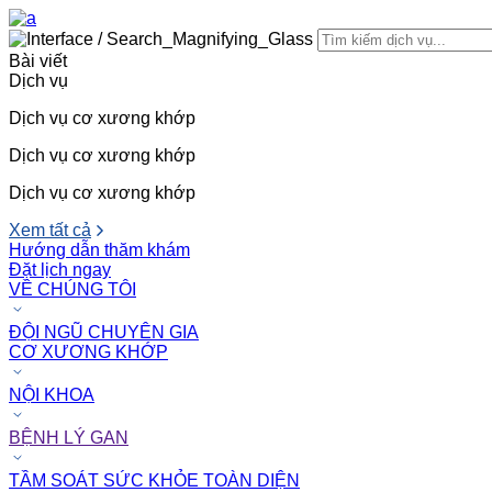
Bài viết
Dịch vụ
Dịch vụ cơ xương khớp
Dịch vụ cơ xương khớp
Dịch vụ cơ xương khớp
Xem tất cả
Hướng dẫn thăm khám
Đặt lịch ngay
VỀ CHÚNG TÔI
ĐỘI NGŨ CHUYÊN GIA
CƠ XƯƠNG KHỚP
NỘI KHOA
BỆNH LÝ GAN
TẦM SOÁT SỨC KHỎE TOÀN DIỆN