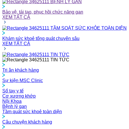
BỆNH LÝ GAN
Bảo vệ, tái tạo, phục hồi chức năng gan
XEM TẤT CẢ
TẦM SOÁT SỨC KHỎE TOÀN DIỆN
Khám sức khoẻ tổng quát chuyên sâu
XEM TẤT CẢ
TIN TỨC
TIN TỨC
Tri ân khách hàng
Sự kiện MSC Clinic
Sổ tay y tế
Cơ xương khớp
Nội Khoa
Bệnh lý gan
Tầm quát sức khoẻ toàn diện
Câu chuyện khách hàng