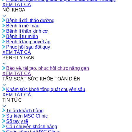
XEM TẤT CẢ
NỘI KHOA
Bệnh lí đái tháo đường
Bệnh lí mỡ máu
Bệnh lí thần kinh cơ
Bệnh lí tự miễn
Bệnh lí tăng huyết áp
Phục hồi sau đột quỵ
XEM TẤT CẢ
BỆNH LÝ GAN
Bảo vệ, tái tạo, phục hồi chức năng gan
XEM TẤT CẢ
TẦM SOÁT SỨC KHỎE TOÀN DIỆN
Khám sức khoẻ tổng quát chuyên sâu
XEM TẤT CẢ
TIN TỨC
Tri ân khách hàng
Sự kiện MSC Clinic
Sổ tay y tế
Câu chuyện khách hàng
Cuộc sống tại MSC Clinic