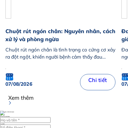
Chuột rút ngón chân: Nguyên nhân, cách
Đa
xử lý và phòng ngừa
gi
Chuột rút ngón chân là tình trạng co cứng cơ xảy
Đa
ra đột ngột, khiến người bệnh cảm thấy đau...
ng
xươ
Chi tiết
07/08/2026
07
Xem thêm
Để lại nhu cầu khám
Họ và tên