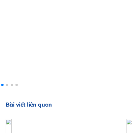
Bài viết liên quan