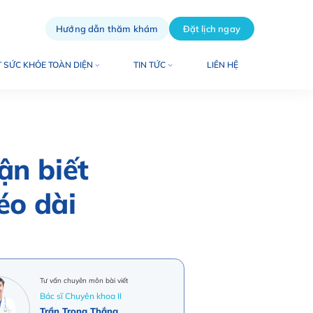
Hướng dẫn thăm khám
Đặt lịch ngay
 SỨC KHỎE TOÀN DIỆN
TIN TỨC
LIÊN HỆ
ận biết
éo dài
Tư vấn chuyên môn bài viết
Bác sĩ Chuyên khoa II
Trần Trọng Thắng