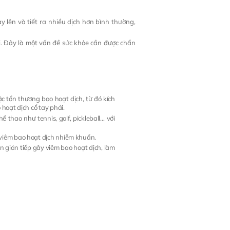
y lên và tiết ra nhiều dịch hơn bình thường,
i. Đây là một vấn đề sức khỏe cần được chẩn
ặc tổn thương bao hoạt dịch, từ đó kích
hoạt dịch cổ tay phải.
thao như tennis, golf, pickleball… với
 viêm bao hoạt dịch nhiễm khuẩn.
 gián tiếp gây viêm bao hoạt dịch, làm