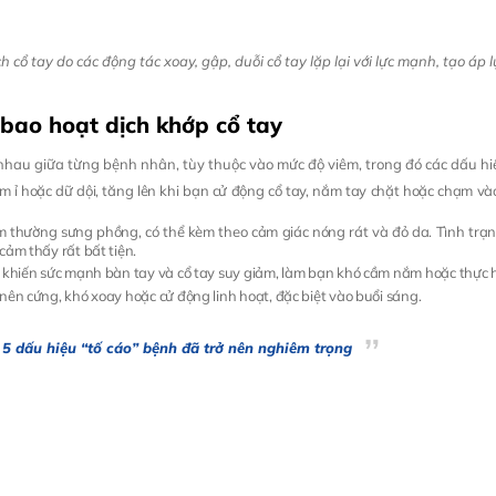
 cổ tay do các động tác xoay, gập, duỗi cổ tay lặp lại với lực mạnh, tạo áp 
 bao hoạt dịch khớp cổ tay
 nhau giữa từng bệnh nhân, tùy thuộc vào mức độ viêm, trong đó các dấu 
m ỉ hoặc dữ dội, tăng lên khi bạn cử động cổ tay, nắm tay chặt hoặc chạm vào
iêm thường sưng phồng, có thể kèm theo cảm giác nóng rát và đỏ da. Tình tr
cảm thấy rất bất tiện.
ể khiến sức mạnh bàn tay và cổ tay suy giảm, làm bạn khó cầm nắm hoặc thực 
ở nên cứng, khó xoay hoặc cử động linh hoạt, đặc biệt vào buổi sáng.
 5 dấu hiệu “tố cáo” bệnh đã trở nên nghiêm trọng