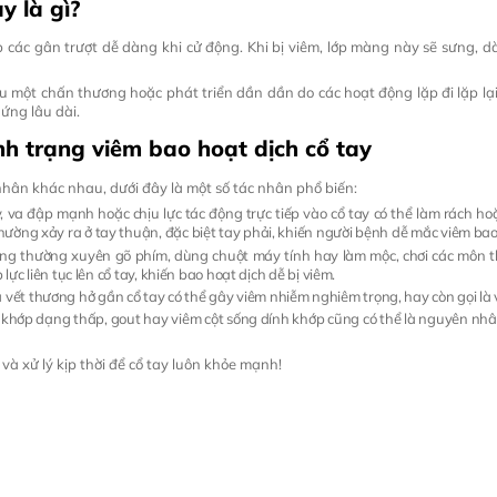
y là gì?
p các gân trượt dễ dàng khi cử động. Khi bị viêm, lớp màng này sẽ sưng, dà
au một chấn thương hoặc phát triển dần dần do các hoạt động lặp đi lặp lạ
hứng lâu dài.
h trạng viêm bao hoạt dịch cổ tay
nhân khác nhau, dưới đây là một số tác nhân phổ biến:
, va đập mạnh hoặc chịu lực tác động trực tiếp vào cổ tay có thể làm rách ho
ờng xảy ra ở tay thuận, đặc biệt tay phải, khiến người bệnh dễ mắc viêm bao 
ng thường xuyên gõ phím, dùng chuột máy tính hay làm mộc, chơi các môn thể 
lực liên tục lên cổ tay, khiến bao hoạt dịch dễ bị viêm.
vết thương hở gần cổ tay có thể gây viêm nhiễm nghiêm trọng, hay còn gọi là
 khớp dạng thấp, gout hay viêm cột sống dính khớp cũng có thể là nguyên nhân
à xử lý kịp thời để cổ tay luôn khỏe mạnh!