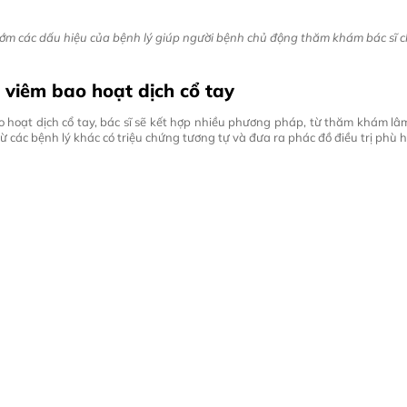
sớm các dấu hiệu của bệnh lý giúp người bệnh chủ động thăm khám bác sĩ 
viêm bao hoạt dịch cổ tay
o hoạt dịch cổ tay, bác sĩ sẽ kết hợp nhiều phương pháp, từ thăm khám l
trừ các bệnh lý khác có triệu chứng tương tự và đưa ra phác đồ điều trị phù 