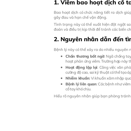
1. Viêm bao hoạt dịch cổ ta
Bao hoạt dịch có chức năng tiết ra dịch giú
gây đau và hạn chế vận động.
Tình trạng này có thể xuất hiện đột ngột s
đoán và điều trị kịp thời để tránh các biến c
2. Nguyên nhân dẫn đến tìn
Bệnh lý này có thể xảy ra do nhiều nguyên 
Chấn thương bất ngờ
: Ngã chống tay
hoạt phản ứng viêm. Trường hợp này thư
Hoạt động lặp lại
: Công việc văn phò
cường độ cao, sai kỹ thuật có thể tạo áp 
Nhiễm khuẩn
: Vi khuẩn xâm nhập qua 
Bệnh lý liên quan
: Các bệnh như viêm
cổ tay khó chịu.
Hiểu rõ nguyên nhân giúp bạn phòng tránh v