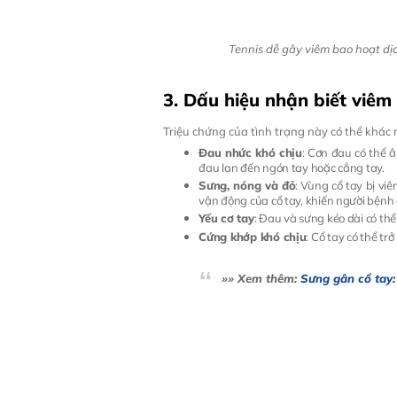
Tennis dễ gây viêm bao hoạt dịch
3. Dấu hiệu nhận biết viêm
Triệu chứng của tình trạng này có thể khác
Đau nhức khó chịu
: Cơn đau có thể â
đau lan đến ngón tay hoặc cẳng tay.
Sưng, nóng và đỏ
: Vùng cổ tay bị v
vận động của cổ tay, khiến người bệnh 
Yếu cơ tay
: Đau và sưng kéo dài có th
Cứng khớp khó chịu
: Cổ tay có thể tr
»» Xem thêm:
Sưng gân cổ tay: