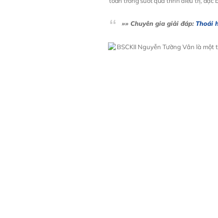
toàn trong suốt quá trình điều trị, đặc
»» Chuyên gia giải đáp:
Thoái h