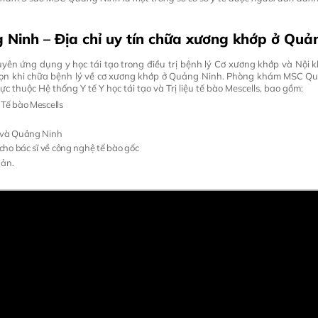
inh – Địa chỉ uy tín chữa xương khớp ở Quả
n ứng dụng y học tái tạo trong điều trị bệnh lý Cơ xương khớp và Nội 
họn khi chữa bệnh lý về cơ xương khớp ở Quảng Ninh. Phòng khám MSC Q
ực thuộc Hệ thống Y tế Y học tái tạo và Trị liệu tế bào Mescells, bao gồm:
Tế bào Mescells
 và Quảng Ninh
ho bác sĩ về công nghệ tế bào gốc
Bản.