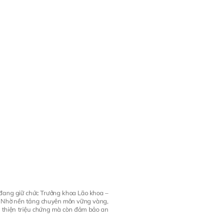
 đang giữ chức Trưởng khoa Lão khoa –
.
Nhờ nền tảng chuyên môn vững vàng,
i thiện triệu chứng mà còn đảm bảo an