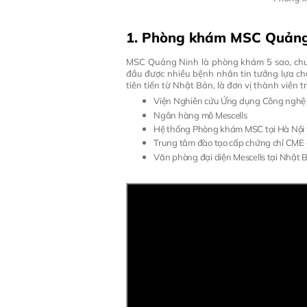
1. Phòng khám MSC Quảng N
MSC Quảng Ninh là phòng khám 5 sao, chuyê
đầu được nhiều bệnh nhân tin tưởng lựa c
tiên tiến từ Nhật Bản,
là đơn vị thành viên tr
Viện Nghiên cứu Ứng dụng Công nghệ 
Ngân hàng mô Mescells
Hệ thống Phòng khám MSC tại Hà Nội
Trung tâm đào tạo cấp chứng chỉ CME c
Văn phòng đại diện Mescells tại Nhật 