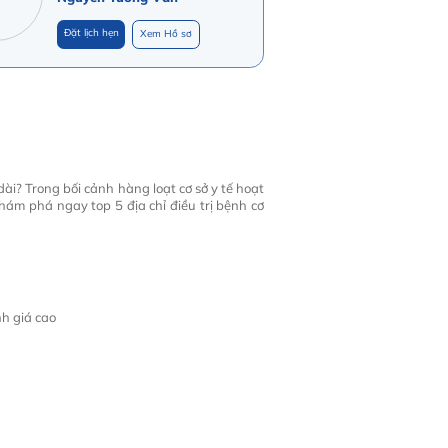
Đặt lịch hẹn
Xem Hồ sơ
dài? Trong bối cảnh hàng loạt cơ sở y tế hoạt
hám phá ngay top 5 địa chỉ điều trị bệnh cơ