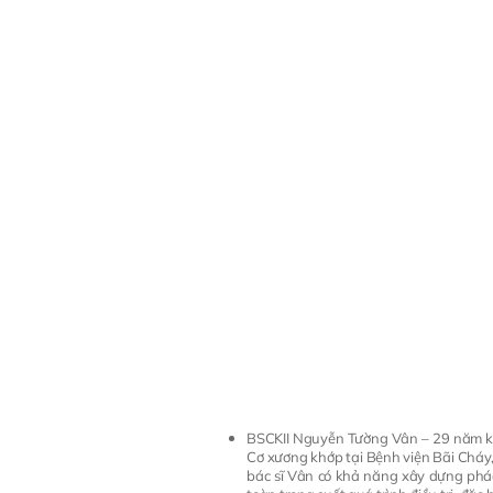
BSCKII Nguyễn Tường Vân – 29 năm kin
Cơ xương khớp tại Bệnh viện Bãi Cháy
bác sĩ Vân có khả năng xây dựng phác