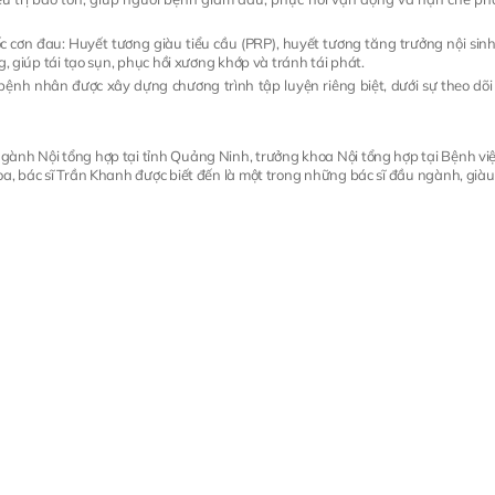
gốc cơn đau: Huyết tương giàu tiểu cầu (PRP), huyết tương tăng trưởng nội s
g, giúp tái tạo sụn, phục hồi xương khớp và tránh tái phát.
ệnh nhân được xây dựng chương trình tập luyện riêng biệt, dưới sự theo dõi 
ành Nội tổng hợp tại tỉnh Quảng Ninh, trưởng khoa Nội tổng hợp tại Bệnh vi
a, bác sĩ Trần Khanh được biết đến là một trong những bác sĩ đầu ngành, giàu