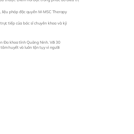
inh, liệu pháp độc quyền M-MSC Therapy
trực tiếp của bác sĩ chuyên khoa và kỹ
ện Đa khoa tỉnh Quảng Ninh. Với 30
 tâm huyết và luôn tận tụy vì người