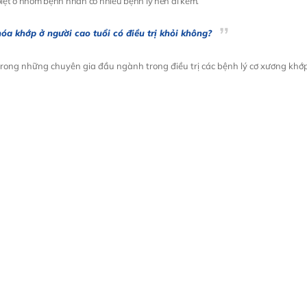
 biệt ở nhóm bệnh nhân có nhiều bệnh lý nền đi kèm.
óa khớp ở người cao tuổi có điều trị khỏi không?