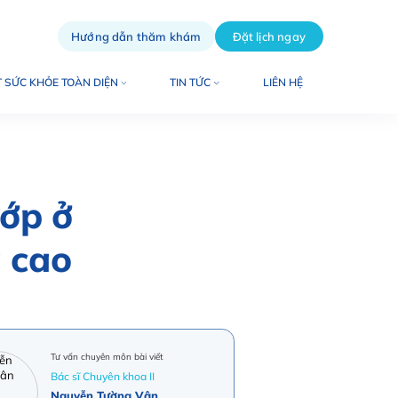
Hướng dẫn thăm khám
Đặt lịch ngay
 SỨC KHỎE TOÀN DIỆN
TIN TỨC
LIÊN HỆ
hớp ở
ả cao
Tư vấn chuyên môn bài viết
Bác sĩ Chuyên khoa II
Nguyễn Tường Vân