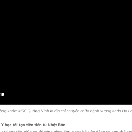
òng khám MSC Quảng Ninh là địa chỉ chuyên chữa bệnh xương khớp Hạ L
Y học tái tạo tiên tiến từ Nhật Bản
rị bảo tồn, giúp người bệnh giảm đau, phục hồi vận động và hạn chế phẫu