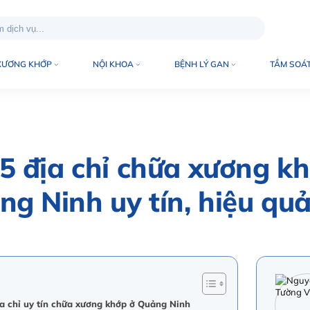
XƯƠNG KHỚP
NỘI KHOA
BỆNH LÝ GAN
TẦM SOÁT
5 địa chỉ chữa xương k
g Ninh uy tín, hiệu qu
 chỉ uy tín chữa xương khớp ở Quảng Ninh