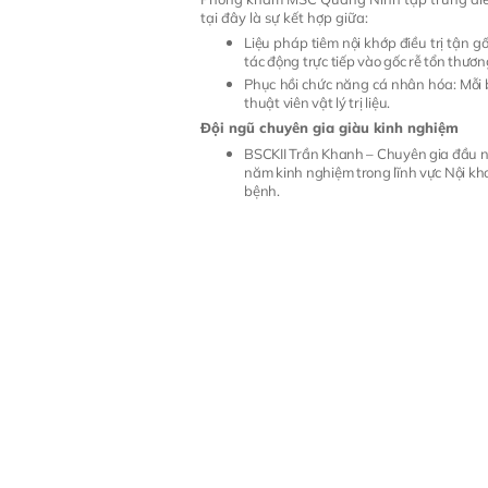
tại đây là sự kết hợp giữa:
Liệu pháp tiêm nội khớp điều trị tận 
tác động trực tiếp vào gốc rễ tổn thươn
Phục hồi chức năng cá nhân hóa: Mỗi b
thuật viên vật lý trị liệu.
Đội ngũ chuyên gia giàu kinh nghiệm
BSCKII Trần Khanh – Chuyên gia đầu ng
năm kinh nghiệm trong lĩnh vực Nội kho
bệnh.