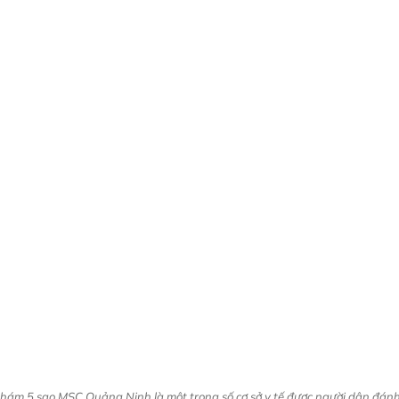
hám 5 sao MSC Quảng Ninh là một trong số cơ sở y tế được người dân đánh